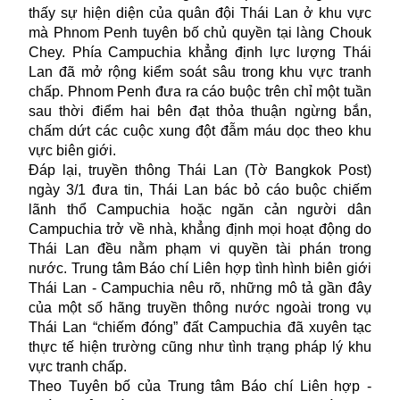
thấy sự hiện diện của quân đội Thái Lan ở khu vực
mà Phnom Penh tuyên bố chủ quyền tại làng Chouk
Chey. Phía Campuchia khẳng định lực lượng Thái
Lan đã mở rộng kiểm soát sâu trong khu vực tranh
chấp. Phnom Penh đưa ra cáo buộc trên chỉ một tuần
sau thời điểm hai bên đạt thỏa thuận ngừng bắn,
chấm dứt các cuộc xung đột đẫm máu dọc theo khu
vực biên giới.
Đáp lại, truyền thông Thái Lan (Tờ Bangkok Post)
ngày 3/1 đưa tin, Thái Lan bác bỏ cáo buộc chiếm
lãnh thổ Campuchia hoặc ngăn cản người dân
Campuchia trở về nhà, khẳng định mọi hoạt động do
Thái Lan đều nằm phạm vi quyền tài phán trong
nước. Trung tâm Báo chí Liên hợp tình hình biên giới
Thái Lan - Campuchia nêu rõ, những mô tả gần đây
của một số hãng truyền thông nước ngoài trong vụ
Thái Lan “chiếm đóng” đất Campuchia đã xuyên tạc
thực tế hiện trường cũng như tình trạng pháp lý khu
vực tranh chấp.
Theo Tuyên bố của Trung tâm Báo chí Liên hợp -