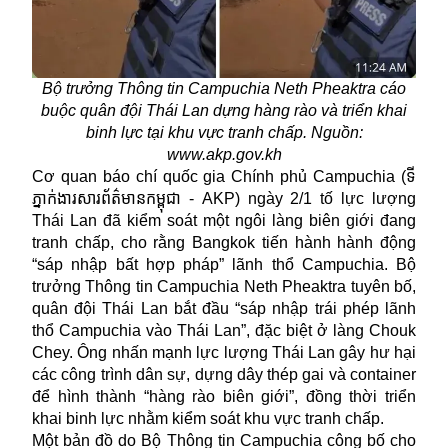
Bộ trưởng Thông tin Campuchia Neth Pheaktra cáo
buộc quân đội Thái Lan dựng hàng rào và triển khai
binh lực tại khu vực tranh chấp. Nguồn:
www.akp.gov.kh
Cơ quan báo chí quốc gia Chính phủ Campuchia (ទី
ភ្នាក់ងារសារព័ត៌មានកម្ពុជា - AKP) ngày 2/1 tố lực lượng
Thái Lan đã kiểm soát một ngôi làng biên giới đang
tranh chấp, cho rằng Bangkok tiến hành hành động
“sáp nhập bất hợp pháp” lãnh thổ Campuchia. Bộ
trưởng Thông tin Campuchia Neth Pheaktra tuyên bố,
quân đội Thái Lan bắt đầu “sáp nhập trái phép lãnh
thổ Campuchia vào Thái Lan”, đặc biệt ở làng Chouk
Chey. Ông nhấn mạnh lực lượng Thái Lan gây hư hại
các công trình dân sự, dựng dây thép gai và container
để hình thành “hàng rào biên giới”, đồng thời triển
khai binh lực nhằm kiểm soát khu vực tranh chấp.
Một bản đồ do Bộ Thông tin Campuchia công bố cho