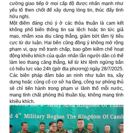
cường giao tiếp ở mọi cấp độ được nhấn mạnh như
yếu tố then chốt để xây dựng lòng tin, thúc đẩy tình
hữu nghị.
Một điểm đáng chú ý ở các thỏa thuận là cam kết
không phổ biến thông tin sai lệch hoặc tin tức giả
mạo, nhằm xoa dịu căng thẳng, giảm bớt tâm lý tiêu
cực từ dư luận. Hai bên cũng đồng ý không mở rộng
phạm vi, quy mô tranh chấp, bao gồm kiềm chế hoạt
động khiêu khích của quân nhân lẫn người dân có thể
làm leo thang căng thẳng, kể từ khi lệnh ngừng bắn
có hiệu lực vào 24h (giờ địa phương) ngày 28/7/2025.
Các biện pháp đảm bảo an ninh như tuần tra, xây
dựng hoặc củng cố cơ sở hạ tầng, công sự phòng thủ
sẽ chỉ tiến hành trong phạm vi lãnh thổ mỗi nước,
mang tính chất phòng thủ thuần túy, không mang tính
khiêu khích.