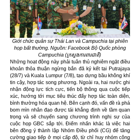
Giới chức quân sự Thái Lan và Campuchia tại phiên
họp bất thường. Nguồn: Facebook Bộ Quốc phòng
Campuchia (ក្រសួងការពារជាតិ)
Những hoạt động này phải tuân thủ nghiêm ngặt điều
khoản thỏa thuận ngừng bắn đã ký kết tại Putrajaya
(28/7) và Kuala Lumpur (7/8), tạo dựng bầu không khí
tin cậy, hợp tác song phương. Ngoài ra, hai nước ghi
nhận động lực tích cực, tiến bộ thông qua cuộc tiếp
xúc, hướng tới mục tiêu thúc đẩy hợp tác toàn diện,
bình thường hóa quan hệ. Bên cạnh đó, vấn đề rà phá
bom mìn nhân đạo được tái khẳng định về tầm quan
trọng và sẽ chuyển sang chương trình nghị sự của
cuộc họp GBC sắp tới. Điểm nhấn khác là việc hai
bên đồng ý thành lập Nhóm Điều phối (CG) để tăng
cường giao tiếp ở mọi cấp độ, từ chỉ huy nhóm công