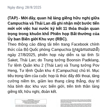
Ngày đăng:
28/8/2025
(TAP) - Mới đây, quan hệ láng giềng hữu nghị giữa
Campuchia và Thái Lan đã ghi nhận một bước tiến
mới với việc hai nước ký kết 11 thỏa thuận quan
trọng trong khuôn khổ Phiên họp Bất thường của
Ủy ban Biên giới Khu vực (RBC).
Theo thông cáo đăng tải trên trang Facebook chính
thức của Bộ Quốc phòng Campuchia (ក្រសួងការពារជាតិ)
ngày 27/8/2025, phiên họp này diễn ra tại tỉnh Si
Saket, Thái Lan; do Trung tướng Boonsin Padklang,
Tư lệnh Quân khu 2 (Thái Lan) và Trung tướng Pov
Heng, Tư lệnh Quân khu 4 (Campuchia) chủ trì. Mục
tiêu trọng tâm của cuộc họp là thúc đẩy đối thoại, tăng
cường niềm tin, giảm leo thang căng thẳng, duy trì
hòa bình dọc khu vực biên giới, trên tinh thần láng
giềng tốt, hữu nghị, đoàn kết.