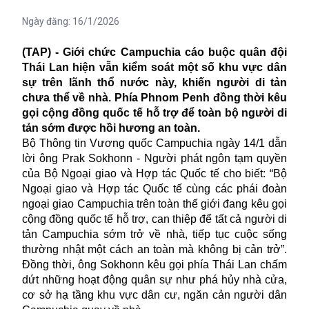
Ngày đăng:
16/1/2026
(TAP) - Giới chức Campuchia cáo buộc quân đội
Thái Lan hiện vẫn kiểm soát một số khu vực dân
sự trên lãnh thổ nước này, khiến người di tản
chưa thể về nhà. Phía Phnom Penh đồng thời kêu
gọi cộng đồng quốc tế hỗ trợ để toàn bộ người di
tản sớm được hồi hương an toàn.
Bộ Thông tin Vương quốc Campuchia ngày 14/1 dẫn
lời ông Prak Sokhonn - Người phát ngôn tạm quyền
của Bộ Ngoại giao và Hợp tác Quốc tế cho biết: “Bộ
Ngoại giao và Hợp tác Quốc tế cùng các phái đoàn
ngoại giao Campuchia trên toàn thế giới đang kêu gọi
cộng đồng quốc tế hỗ trợ, can thiệp để tất cả người di
tản Campuchia sớm trở về nhà, tiếp tục cuộc sống
thường nhật một cách an toàn mà không bị cản trở”.
Đồng thời, ông Sokhonn kêu gọi phía Thái Lan chấm
dứt những hoạt động quân sự như phá hủy nhà cửa,
cơ sở hạ tầng khu vực dân cư, ngăn cản người dân