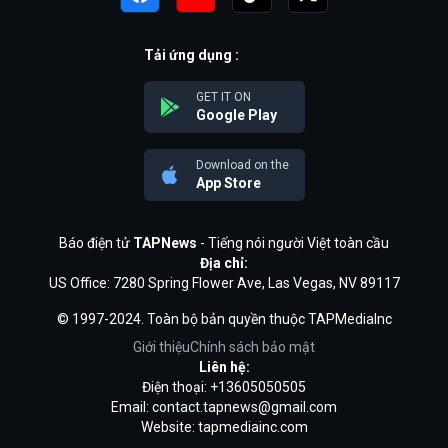
Tải ứng dụng :
GET IT ON
Google Play
Download on the
App Store
Báo điện tử
TAPNews
- Tiếng nói người Việt toàn cầu
Địa chỉ:
US Office: 7280 Spring Flower Ave, Las Vegas, NV 89117
© 1997-2024. Toàn bộ bản quyền thuộc TAPMediaInc
Giới thiệu
Chính sách bảo mật
Liên hệ:
Điện thoại: +13605050505
Email:
contact.tapnews@gmail.com
Website: tapmediainc.com