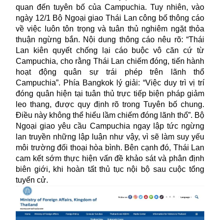
quan đến tuyên bố của Campuchia. Tuy nhiên, vào
ngày 12/1 Bộ Ngoại giao Thái Lan công bố thông cáo
về việc luôn tôn trọng và tuân thủ nghiêm ngặt thỏa
thuận ngừng bắn. Nội dung thông cáo nêu rõ: “Thái
Lan kiên quyết chống lại cáo buộc vô căn cứ từ
Campuchia, cho rằng Thái Lan chiếm đóng, tiến hành
hoạt động quân sự trái phép trên lãnh thổ
Campuchia”. Phía Bangkok lý giải: “Việc duy trì vị trí
đóng quân hiện tại tuân thủ trực tiếp biện pháp giảm
leo thang, được quy định rõ trong Tuyên bố chung.
Điều này không thể hiểu lầm chiếm đóng lãnh thổ”. Bộ
Ngoại giao yêu cầu
Campuchia
ngay lập tức ngừng
lan truyền những lập luận như vậy, vì sẽ làm suy yếu
môi trường đối thoại hòa bình. Bên cạnh đó, Thái Lan
cam kết sớm thực hiện vấn đề khảo sát và phân định
biên giới, khi hoàn tất thủ tục nội bộ sau cuộc tổng
tuyển cử.