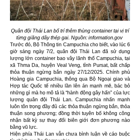
Quân đội Thái Lan bố trí thêm thùng container tại vị trí
từng giăng dây thép gai. Nguồn: information.gov
Trước đó, Bộ Thông tin Campuchia cho biết, vào lúc 6
giờ sáng ngày 7/2, quân đội Thái Lan đã sử dụng
lượng lớn container bao vây lãnh thổ Campuchia, tại
xã Thma Da, huyện Veal Veng, tỉnh Pursat, bất chấp
thỏa thuận ngừng bắn ngày 27/12/2025. Chính phủ
Hoàng gia Campuchia, thông qua Bộ Ngoại giao và
Hợp tác Quốc tế nhiều lần lên án mạnh mẽ, bác bỏ
những gì mà họ mô tả là “hành động gây hấn” của lực
lượng quân đội Thái Lan. Campuchia nhấn mạnh
luôn tôn trọng đầy đủ các
thỏa thuận ngừng bắn
, thỏa
thuận song phương; đồng thời tuyên bố không công
nhận bất kỳ sự thay đổi biên giới đơn phương nào
bằng vũ lực.
Hiện phía Thái Lan vẫn chưa bình luận về cáo buộc