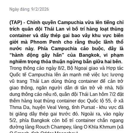
Ngày đăng:
9/2/2026
(TAP) - Chính quyền Campuchia vừa lên tiếng chỉ
trích quân đội Thái Lan vì bố trí hàng loạt thùng
container và dây thép gai bao vây khu vực biên
giới mà Phnom Penh cho rằng thuộc lãnh thổ
nước này. Phía Campuchia cáo buộc, đây là
“hành động gây hấn” của Bangkok, vi phạm
nghiêm trọng thỏa thuận ngừng bắn giữa hai bên.
Trong thông cáo ngày 8/2, Bộ Ngoại giao và Hợp tác
Quốc tế Campuchia lên án mạnh mẽ việc lực lượng
vũ trang Thái Lan dùng thùng container để cản trở
giao thông, ngăn người dân di tản trở về nhà. Nội
dung thông cáo nêu rõ, quân đội Thái Lan hôm 7/2 đặt
thêm hàng loạt thùng container dọc Quốc lộ 55, ở xã
Thma Da, huyện Veal Veng, tỉnh Pursat - khu vực đã
bị giăng dây thép gai trước đó. Ngoài ra, vào ngày
5/2, phía Bangkok còn bố trí container chắn ngang
đường làng Rouch Champey, làng O Khla Khmum (xã