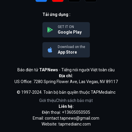
Tải ứng dụng :
GET IT ON
Google Play
Download on the
App Store
Báo điện tử
TAPNews
- Tiếng nói người Việt toàn cầu
Địa chỉ:
US Office: 7280 Spring Flower Ave, Las Vegas, NV 89117
© 1997-2024. Toàn bộ bản quyền thuộc TAPMediaInc
Giới thiệu
Chính sách bảo mật
Liên hệ:
Điện thoại: +13605050505
Email:
contact.tapnews@gmail.com
Website: tapmediainc.com