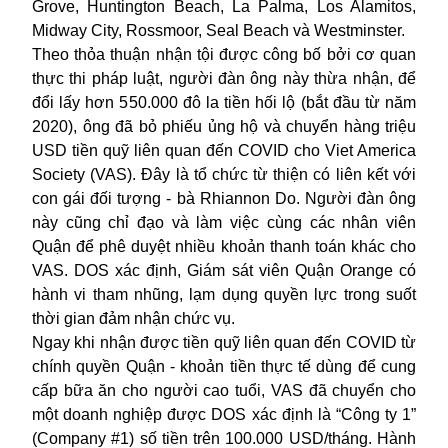
Grove, Huntington Beach, La Palma, Los Alamitos,
Midway City, Rossmoor, Seal Beach và Westminster.
Theo thỏa thuận nhận tội được công bố bởi cơ quan
thực thi pháp luật, người đàn ông này thừa nhận, để
đổi lấy hơn 550.000 đô la tiền hối lộ (bắt đầu từ năm
2020), ông đã bỏ phiếu ủng hộ và chuyển hàng triệu
USD tiền quỹ liên quan đến COVID cho Viet America
Society (VAS). Đây là tổ chức từ thiện có liên kết với
con gái đối tượng - bà Rhiannon Do. Người đàn ông
này cũng chỉ đạo và làm việc cùng các nhân viên
Quận để phê duyệt nhiều khoản thanh toán khác cho
VAS. DOS xác định, Giám sát viên Quận Orange có
hành vi tham nhũng, lạm dụng quyền lực trong suốt
thời gian đảm nhận chức vụ.
Ngay khi nhận được tiền quỹ liên quan đến COVID từ
chính quyền Quận - khoản tiền thực tế dùng để cung
cấp bữa ăn cho người cao tuổi, VAS đã chuyển cho
một doanh nghiệp được DOS xác định là “Công ty 1”
(Company #1) số tiền trên 100.000 USD/tháng. Hành