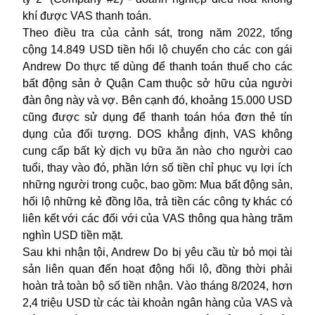
khí được VAS thanh toán.
Theo điều tra của cảnh sát, trong năm 2022, tổng
cộng 14.849 USD tiền hối lộ chuyển cho các con gái
Andrew Do thực tế dùng để thanh toán thuế cho các
bất động sản ở Quận Cam thuộc sở hữu của người
đàn ông này và vợ. Bên cạnh đó, khoảng 15.000 USD
cũng được sử dụng để thanh toán hóa đơn thẻ tín
dụng của đối tượng.
DOS
khẳng định, VAS không
cung cấp bất kỳ dịch vụ bữa ăn nào cho người cao
tuổi, thay vào đó, phần lớn số tiền chỉ phục vụ lợi ích
những người trong cuộc, bao gồm: Mua bất động sản,
hối lộ những kẻ đồng lõa, trả tiền các công ty khác có
liên kết với các đối với của VAS thông qua hàng trăm
nghìn USD tiền mặt.
Sau khi nhận tội, Andrew Do bị yêu cầu từ bỏ mọi tài
sản liên quan đến hoạt động hối lộ, đồng thời phải
hoàn trả toàn bộ số tiền nhận. Vào tháng 8/2024, hơn
2,4 triệu USD từ các tài khoản ngân hàng của VAS và