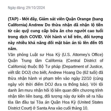
Ngày đăng:
29/10/2024
(TAP) - Mới đây,
Giám sát viên
Quận Orange (bang
California
)
Andrew Do thừa nhận đã nhận lộ tiền
từ các quỹ cung cấp bữa ăn cho người cao tuổi
trong dịch COVID. Với hành vi kể trên, đối tượng
này nhiều khả năng đối mặt
bản án tù lên đến 05
năm.
Văn phòng Luật sư Hoa Kỳ (U.S. Attorney's Office)
Quận Trung tâm California (Central District of
California) thuộc Bộ Tư pháp (Department of Justice,
viết tắt: DOJ) cho biết, Andrew Hoang Do (62 tuổi) đã
thừa nhận hành vi phạm trên vào ngày 22/10 (cùng
ngày với thời điểm DOJ đưa ra thông báo). Với tội
danh âm mưu nhận hối lộ liên quan đến chương trình
nhận tiền liên bang, đối tượng này dự kiến sẽ ra hầu
tòa lần đầu tại Tòa án Quận Hoa Kỳ (United States
District Court) ở Santa Ana vào cuối tháng 10.