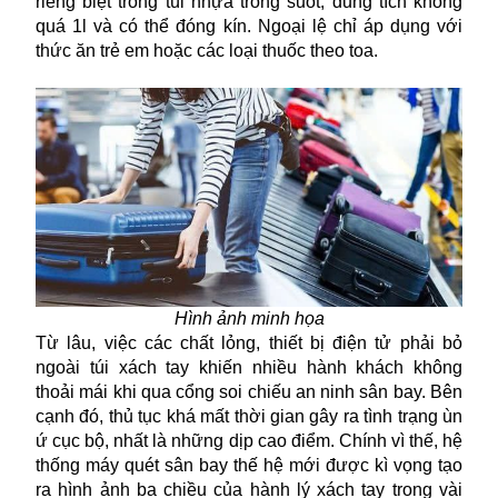
riêng biệt trong túi nhựa trong suốt, dung tích không
quá 1l và có thể đóng kín. Ngoại lệ chỉ áp dụng với
thức ăn trẻ em hoặc các loại thuốc theo toa.
Hình ảnh minh họa
Từ lâu, việc các chất lỏng, thiết bị điện tử phải bỏ
ngoài túi xách tay khiến nhiều hành khách không
thoải mái khi qua cổng soi chiếu an ninh sân bay. Bên
cạnh đó, thủ tục khá mất thời gian gây ra tình trạng ùn
ứ cục bộ, nhất là những dịp cao điểm. Chính vì thế, hệ
thống máy quét sân bay thế hệ mới được kì vọng tạo
ra hình ảnh ba chiều của hành lý xách tay trong vài