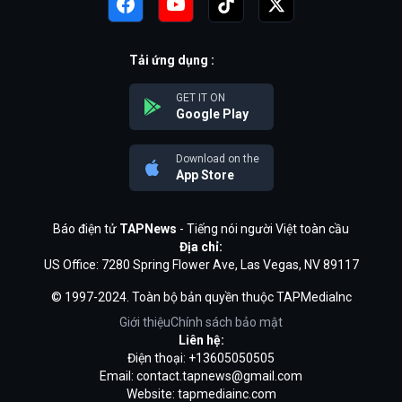
Tải ứng dụng :
GET IT ON
Google Play
Download on the
App Store
Báo điện tử
TAPNews
- Tiếng nói người Việt toàn cầu
Địa chỉ:
US Office: 7280 Spring Flower Ave, Las Vegas, NV 89117
© 1997-2024. Toàn bộ bản quyền thuộc TAPMediaInc
Giới thiệu
Chính sách bảo mật
Liên hệ:
Điện thoại: +13605050505
Email:
contact.tapnews@gmail.com
Website: tapmediainc.com