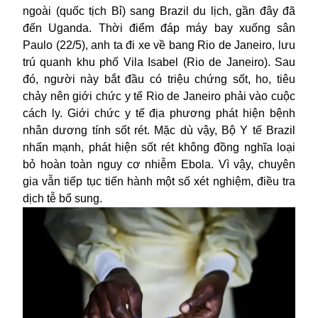
ngoài (quốc tịch Bỉ) sang Brazil du lịch, gần đây đã
đến Uganda. Thời điểm đáp máy bay xuống sân
Paulo (22/5), anh ta đi xe về bang Rio de Janeiro, lưu
trú quanh khu phố Vila Isabel (Rio de Janeiro). Sau
đó, người này bắt đầu có triệu chứng sốt, ho, tiêu
chảy nên giới chức y tế Rio de Janeiro phải vào cuộc
cách ly. Giới chức y tế địa phương phát hiện bệnh
nhân dương tính sốt rét. Mặc dù vậy, Bộ Y tế Brazil
nhấn mạnh, phát hiện sốt rét không đồng nghĩa loại
bỏ hoàn toàn nguy cơ nhiễm
Ebola
. Vì vậy, chuyên
gia vẫn tiếp tục tiến hành một số xét nghiệm, điều tra
dịch tễ bổ sung.