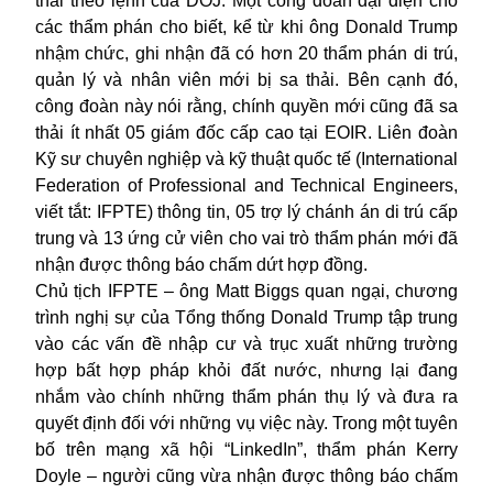
thải theo lệnh của DOJ. Một công đoàn đại diện cho
các thẩm phán cho biết, kể từ khi ông Donald Trump
nhậm chức, ghi nhận đã có hơn 20
thẩm phán
di trú,
quản lý và nhân viên mới bị sa thải. Bên cạnh đó,
công đoàn này nói rằng, chính quyền mới cũng đã sa
thải ít nhất 05 giám đốc cấp cao tại EOIR. Liên đoàn
Kỹ sư chuyên nghiệp và kỹ thuật quốc tế (International
Federation of Professional and Technical Engineers,
viết tắt: IFPTE) thông tin, 05 trợ lý chánh án di trú cấp
trung và 13 ứng cử viên cho vai trò thẩm phán mới đã
nhận được thông báo chấm dứt hợp đồng.
Chủ tịch IFPTE – ông Matt Biggs quan ngại, chương
trình nghị sự của Tổng thống Donald Trump tập trung
vào các vấn đề nhập cư và trục xuất những trường
hợp bất hợp pháp khỏi đất nước, nhưng lại đang
nhắm vào chính những thẩm phán thụ lý và đưa ra
quyết định đối với những vụ việc này. Trong một tuyên
bố trên mạng xã hội “LinkedIn”, thẩm phán Kerry
Doyle – người cũng vừa nhận được thông báo chấm