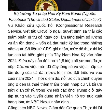
Bộ trưởng Tư pháp Hoa Kỳ Pam Bondi (Nguồn:
Facebook “The United States Department of Justice”)
Vụ Khảo cứu Quốc hội (Congressional Research
Service, viết tắt: CRS) lo ngại, quyết định sa thải các
thẩm phán di trú có nguy cơ làm tăng thêm số lượng
vụ án tồn đọng – vốn đã đạt mức kỷ lục trong những
năm qua. Số liệu từ CRS ghi nhận, mức độ thực thi kỷ
lục cao tại biên giới phía Tây Nam Hoa Kỳ vào năm
2024. Điều này dẫn đến hơn 1,8 triệu hồ sơ mới được
nộp. Các vụ việc mới đã đẩy tổng số vụ việc nhập cư
tồn đọng của cả đất nước lên mức 3,6 triệu vụ vào
cuối năm 2024. Thời điểm đó, nỗ lực của chính quyền
ông Biden là thuê thêm thẩm phán nhập cư và tối ưu
thời gian xử lý, trong khi Nội các ông Trump giờ đây
tập trung vào tuyển dụng nhân viên hỗ trợ trục xuất
hàng loạt, tờ NBC News nhận định.
Cũng theo NBC News, Giám đốc Cơ quan Thực thi Di