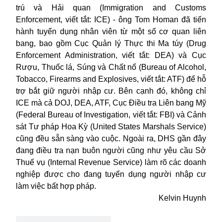
trú và Hải quan (Immigration and Customs
Enforcement, viết tắt: ICE) - ông Tom Homan đã tiến
hành tuyển dụng nhân viên từ một số cơ quan liên
bang, bao gồm Cục Quản lý Thực thi Ma túy (Drug
Enforcement Administration, viết tắt: DEA) và Cục
Rượu, Thuốc lá, Súng và Chất nổ (Bureau of Alcohol,
Tobacco, Firearms and Explosives, viết tắt: ATF) để hỗ
trợ bắt giữ người nhập cư. Bên cạnh đó, không chỉ
ICE mà cả DOJ, DEA, ATF, Cục Điều tra Liên bang Mỹ
(Federal Bureau of Investigation, viết tắt: FBI) và Cảnh
sát Tư pháp Hoa Kỳ (United States Marshals Service)
cũng đều sẵn sàng vào cuộc. Ngoài ra, DHS gần đây
đang điều tra nạn buôn người cũng như yêu cầu Sở
Thuế vụ (Internal Revenue Service) làm rõ các doanh
nghiệp được cho đang tuyển dụng người nhập cư
làm việc bất hợp pháp.
Kelvin Huynh