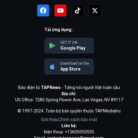
Tải ứng dụng :
GET IT ON
Google Play
Download on the
App Store
Báo điện tử
TAPNews
- Tiếng nói người Việt toàn cầu
Địa chỉ:
US Office: 7280 Spring Flower Ave, Las Vegas, NV 89117
© 1997-2024. Toàn bộ bản quyền thuộc TAPMediaInc
Giới thiệu
Chính sách bảo mật
Liên hệ:
Điện thoại: +13605050505
Email:
contact.tapnews@gmail.com