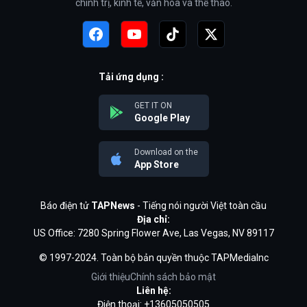
chính trị, kinh tế, văn hóa và thể thao.
Tải ứng dụng :
GET IT ON
Google Play
Download on the
App Store
Báo điện tử
TAPNews
- Tiếng nói người Việt toàn cầu
Địa chỉ:
US Office: 7280 Spring Flower Ave, Las Vegas, NV 89117
© 1997-2024. Toàn bộ bản quyền thuộc TAPMediaInc
Giới thiệu
Chính sách bảo mật
Liên hệ:
Điện thoại: +13605050505