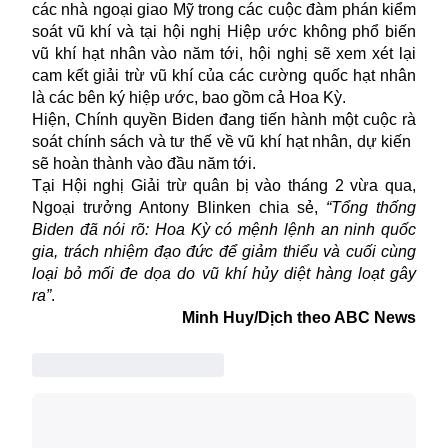
các nhà ngoại giao Mỹ trong các cuộc đàm phán kiểm
soát vũ khí và tại hội nghị Hiệp ước không phổ biến
vũ khí hạt nhân vào năm tới, hội nghị sẽ xem xét lại
cam kết giải trừ vũ khí của các cường quốc hạt nhân
là các bên ký hiệp ước, bao gồm cả Hoa Kỳ.
Hiện, Chính quyền Biden đang tiến hành một cuộc rà
soát chính sách và tư thế về vũ khí hạt nhân, dự kiến
sẽ hoàn thành vào đầu năm tới.
Tại Hội nghị Giải trừ quân bị vào tháng 2 vừa qua,
Ngoại trưởng Antony Blinken chia sẻ,
“Tổng thống
Biden đã nói rõ: Hoa Kỳ có mệnh lệnh an ninh quốc
gia, trách nhiệm đạo đức để giảm thiểu và cuối cùng
loại bỏ mối đe dọa do vũ khí hủy diệt hàng loạt gây
ra”
.
Minh Huy/Dịch theo ABC News