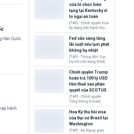
nhằm duy trì hoạt động
Chủ tịch Gianni Infantino
cửa tổ chức hiến
tiếp tục đối mặt cáo
tạng tại Kentucky vì
buộc dùng sức ép tài
lo ngại an toàn
chính để đổi lấy sự ủng
chính trị từ Liên đoàn
(TAP) - Chính quyền Hoa
Bóng đá Jordan. Trước
ốc
Kỳ đang tiến hành thủ
áp lực dồn dập, FIFA phải
tục thu hồi chứng nhận
tổ chức cuộc họp khẩn ở
hoạt động của tổ chức
Fed sẵn sàng tăng
ng Hàn Quốc.
Morocco.
hiến tạng Network for
lãi suất nếu lạm phát
Hope (bang Kentucky).
không hạ nhiệt
Nguyên nhân vì đơn vị
này bị cáo buộc có nhiều
(TAP) - Thống đốc Cục
sai sót nghiêm trọng, vi
Dự trữ Liên bang (Fed)
phạm quy định về an
Lisa Cook nói sẽ ủng hộ
toàn y tế.
tăng lãi suất nếu lạm
Chính quyền Trump
phát ở Hoa Kỳ không tiếp
hoàn trả 100 tỷ USD
tục giảm trong thời gian
tiền thuế sau phán
tới.
quyết của SCOTUS
(TAP) - Chính quyền
Tổng thống Donald
Trump đã hoàn trả
chấp hành
khoảng 100 tỷ USD thuế
Hoa Kỳ thu hồi visa
quan từng thu theo Đạo
của Đại sứ Brazil tại
luật Quyền hạn Kinh tế
Washington
Khẩn cấp Quốc tế
(IEEPA). Động thái này
(TAP) - Bộ Ngoại giao