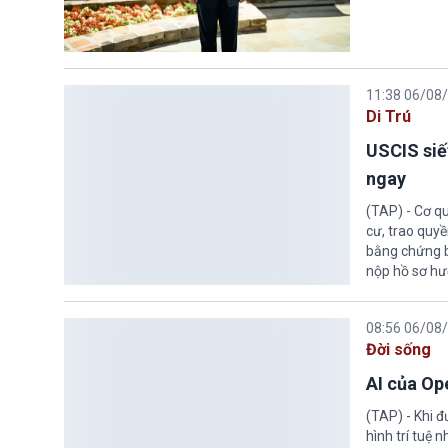
11:38 06/08
Di Trú
USCIS siế
ngay
(TAP) - Cơ qu
cư, trao quy
bằng chứng bắ
nộp hồ sơ hư
08:56 06/08
Đời sống
AI của Op
(TAP) - Khi 
hình trí tuệ 