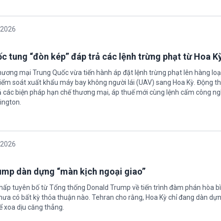
/2026
c tung “đòn kép” đáp trả các lệnh trừng phạt từ Hoa K
hương mại Trung Quốc vừa tiến hành áp đặt lệnh trừng phạt lên hàng loạ
 kiểm soát xuất khẩu máy bay không người lái (UAV) sang Hoa Kỳ. Động th
 các biện pháp hạn chế thương mại, áp thuế mới cùng lệnh cấm công n
ington.
/2026
rump dàn dựng “màn kịch ngoại giao”
chấp tuyên bố từ Tổng thống Donald Trump về tiến trình đàm phán hòa bì
hưa có bất kỳ thỏa thuận nào. Tehran cho rằng, Hoa Kỳ chỉ đang dàn dự
ể xoa dịu căng thẳng.