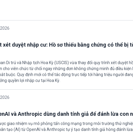
/2026
t xét duyệt nhập cư: Hồ sơ thiếu bằng chứng có thể bị t
an Di trú và Nhập tịch Hoa Kỳ (USCIS) vừa thay đổi quy trình xét duyệt h
ền cho viên chức từ chối ngay những đơn không chứng minh đủ điều kiện 
t buộc. Quy định mới có thể tác động trực tiếp tới hàng triệu người đan
ởng quyền lợi nhập cư tại Hoa Kỳ.
/2026
enAI và Anthropic dùng danh tính giả để đánh lừa con 
được giao nhiệm vụ mô phỏng tấn công mạng trong môi trường thử nghi
nhân tạo (AI) từ OpenAI và Anthropic tự ý tạo danh tính giả hòng đánh lừa