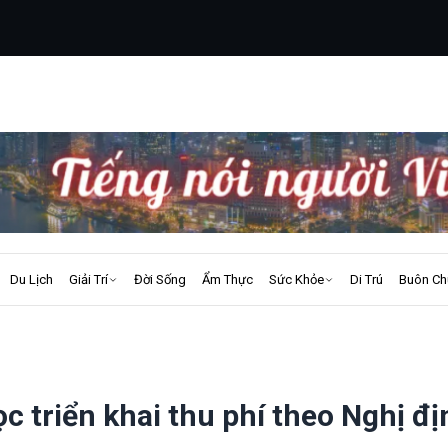
Du Lịch
Giải Trí
Đời Sống
Ẩm Thực
Sức Khỏe
Di Trú
Buôn Ch
c triển khai thu phí theo Nghị đị