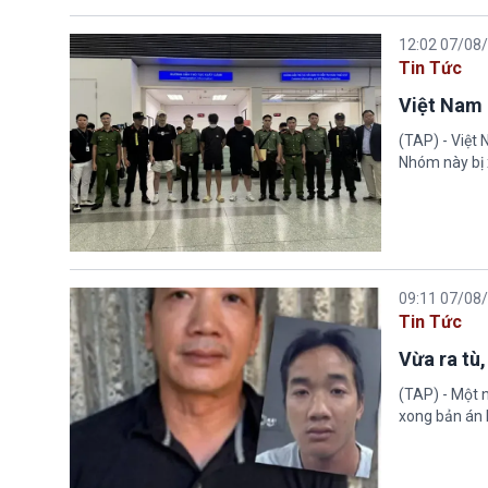
12:02 07/08
Tin Tức
Việt Nam 
(TAP) - Việt
Nhóm này bị 
09:11 07/08
Tin Tức
Vừa ra tù,
(TAP) - Một n
xong bản án l