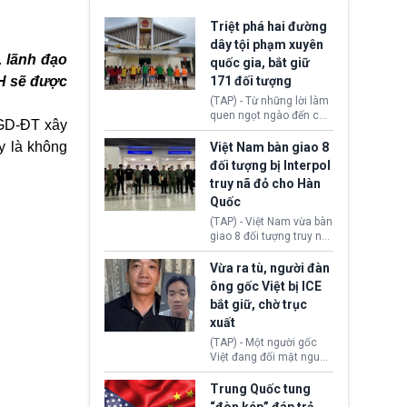
Triệt phá hai đường
dây tội phạm xuyên
, lãnh đạo
quốc gia, bắt giữ
ĐH sẽ được
171 đối tượng
(TAP) - Từ những lời làm
quen ngọt ngào đến các
 GD-ĐT xây
“sàn vàng ảo”, bất động
sản trực tuyến cùng
y là không
Việt Nam bàn giao 8
đường dây đánh bạc quy
đối tượng bị Interpol
mô lớn, hai tổ chức tội
truy nã đỏ cho Hàn
phạm xuyên quốc gia đã
Quốc
dựng lên mạng lưới hoạt
động tại Việt Nam và
(TAP) - Việt Nam vừa bàn
Lào, lôi kéo hàng nghìn
giao 8 đối tượng truy nã
người tham gia, luân
đỏ Interpol cho lực lượng
chuyển dòng tiền qua
chức năng Hàn Quốc.
Vừa ra tù, người đàn
nhiều lớp tài khoản. Sau
Nhóm này bị xác định
ông gốc Việt bị ICE
hơn 2 tuần phối hợp truy
lừa đảo 619 nạn nhân,
bắt giữ, chờ trục
xét, lực lượng chức năng
chiếm đoạt hơn 17,7 tỷ
hai nước đã bắt giữ 171
xuất
KRW.
đối tượng.
(TAP) - Một người gốc
Việt đang đối mặt nguy
cơ bị trục xuất khỏi Hoa
Kỳ sau khi đã chấp hành
Trung Quốc tung
xong bản án liên quan