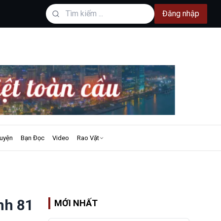
Đăng nhập
uyện
Bạn Đọc
Video
Rao Vặt
nh 81
MỚI NHẤT