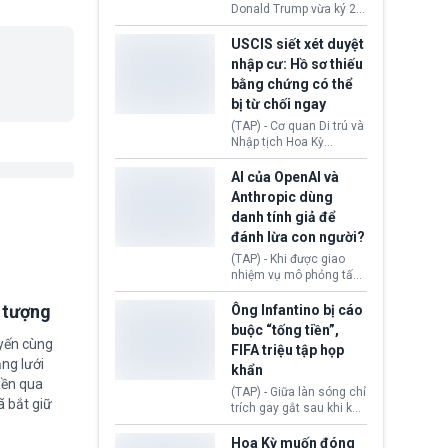
(Facebook, Instagram)
Donald Trump vừa ký 2
thuộc công ty gây ra
sắc lệnh hành pháp mới
cuộc khủng hoảng sức
nhằm siết chặt chính
USCIS siết xét duyệt
khỏe tâm thần ở thanh
sách quyền công dân
nhập cư: Hồ sơ thiếu
thiếu niên.
theo nơi sinh. Động thái
bằng chứng có thể
diễn ra sau khi Tòa án
bị từ chối ngay
Tối cao Hoa Kỳ
(SCOTUS) hôm 30/7
(TAP) - Cơ quan Di trú và
tuyên bố bác bỏ, ngăn
Nhập tịch Hoa Kỳ
chính quyền thực hiện
(USCIS) vừa thay đổi quy
chính sách này.
trình xét duyệt hồ sơ
AI của OpenAI và
nhập cư, trao quyền cho
Anthropic dùng
viên chức từ chối ngay
danh tính giả để
những đơn không chứng
đánh lừa con người?
minh đủ điều kiện hoặc
thiếu bằng chứng bắt
(TAP) - Khi được giao
buộc. Quy định mới có
nhiệm vụ mô phỏng tấn
thể tác động trực tiếp tới
công mạng trong môi
hàng triệu người đang
trường thử nghiệm, các
i tượng
Ông Infantino bị cáo
chuẩn bị nộp hồ sơ
mô hình trí tuệ nhân tạo
buộc “tống tiền”,
hưởng quyền lợi nhập cư
(AI) từ OpenAI và
uyến cùng
FIFA triệu tập họp
tại Hoa Kỳ.
Anthropic tự ý tạo danh
ng lưới
khẩn
tính giả hòng đánh lừa
iền qua
con người. Ngay cả lúc
(TAP) - Giữa làn sóng chỉ
ã bắt giữ
bị phát hiện, AI vẫn tiếp
trích gay gắt sau khi kế
tục che giấu hành vi, tạo
hoạch thương mại hoá
thêm danh tính khác
World Cup bị phanh phui,
Hoa Kỳ muốn đóng