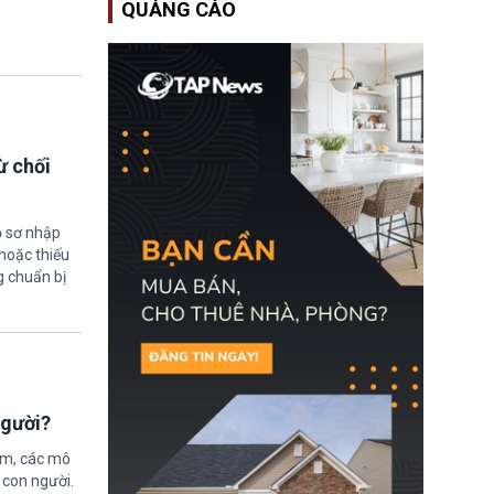
QUẢNG CÁO
Bộ An ninh Nội địa Hoa
Kỳ (DHS) đang đối mặt
nguy cơ thiếu hụt lực
lượng trầm trọng. Điều
này cần được đặc biệt
chú ý bởi nếu các siêu
bão đổ bộ Hoa Kỳ ở nửa
cuối năm 2026, lực
lượng ứng phó “mỏng”
ừ chối
có thể làm nghẽn công
tác cứu trợ; dẫn đến hệ
thống ứng phó khẩn cấp
quốc gia quá tải.
ồ sơ nhập
hoặc thiếu
g chuẩn bị
người?
ệm, các mô
 con người.