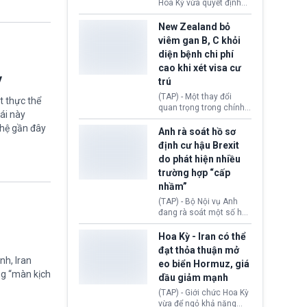
diễn ra sau phán quyết
Hoa Kỳ vừa quyết định
hồi tháng 2 bởi Tòa án
thu hồi thị thực (visa)
Tối cao Hoa Kỳ
của bà Maria Luiza
New Zealand bỏ
(SCOTUS) khi tuyên bố,
Ribeiro Viotti - Đại sứ
viêm gan B, C khỏi
việc áp thuế diện rộng là
Brazil tại Washington.
diện bệnh chi phí
hoàn toàn bất hợp pháp.
Động thái trên diễn ra
cao khi xét visa cư
trong bối cảnh tranh
ỳ
chấp ngoại giao giữa
trú
chính quyền Tổng thống
(TAP) - Một thay đổi
t thực thể
Donald Trump và chính
quan trọng trong chính
phủ cánh tả Tổng thống
ái này
sách nhập cư của New
Brazil Luiz Inácio Lula
ghệ gần đây
Zealand đang mở ra
Anh rà soát hồ sơ
da Silva đang leo thang
thêm cơ hội cho nhiều
định cư hậu Brexit
gay gắt.
người muốn định cư. Từ
do phát hiện nhiều
nay, người mắc viêm
trường hợp “cấp
gan B hoặc viêm gan C
sẽ không còn bị mặc
nhầm”
định không đáp ứng tiêu
(TAP) - Bộ Nội vụ Anh
chuẩn sức khỏe chỉ vì
đang rà soát một số hồ
chi phí điều trị khi nộp hồ
sơ thuộc Chương trình
sơ xin visa cư trú.
Định cư EU (EU
Hoa Kỳ - Iran có thể
Settlement Scheme -
đạt thỏa thuận mở
EUSS) sau khi xác định
nh, Iran
eo biển Hormuz, giá
có trường hợp được cấp
ng “màn kịch
dầu giảm mạnh
quy chế cư trú hậu
Brexit “do nhầm lẫn”.
(TAP) - Giới chức Hoa Kỳ
Động thái này làm dấy
vừa để ngỏ khả năng