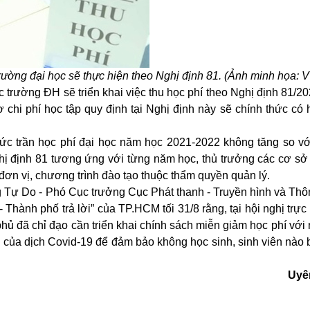
rường đại học sẽ thực hiện theo Nghị định 81. (Ảnh minh họa: 
trường ĐH sẽ triển khai việc thu học phí theo Nghị định 81/2
 chi phí học tập quy định tại Nghị định này sẽ chính thức có 
ức trần học phí đại học năm học 2021-2022 không tăng so v
hị định 81 tương ứng với từng năm học, thủ trưởng các cơ s
đơn vị, chương trình đào tạo thuộc thẩm quyền quản lý.
g Tự Do - Phó Cục trưởng Cục Phát thanh - Truyền hình và Thô
- Thành phố trả lời” của
TP.HCM
tối 31/8 rằng, tại hội nghị trực
ủ đã chỉ đạo cần triển khai chính sách miễn giảm học phí với
g của dịch
Covid-19
để đảm bảo không học sinh, sinh viên nào 
Uyê