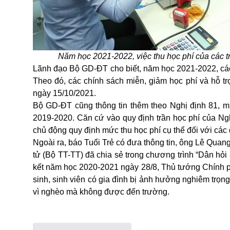
Năm học 2021-2022, việc thu học phí của các t
Lãnh đạo Bộ GD-ĐT cho biết, năm học 2021-2022, các 
Theo đó, các chính sách miễn, giảm học phí và hỗ trợ
ngày 15/10/2021.
Bộ GD-ĐT cũng thông tin thêm theo Nghị định 81, m
2019-2020. Căn cứ vào quy định trần học phí của Ng
chủ động quy định mức thu học phí cụ thể đối với các 
Ngoài ra, báo Tuổi Trẻ có đưa thông tin, ông Lê Quan
tử (Bộ TT-TT) đã chia sẻ trong chương trình “Dân hỏi 
kết năm học 2020-2021 ngày 28/8, Thủ tướng Chính ph
sinh, sinh viên có gia đình bị ảnh hưởng nghiêm trọn
vì nghèo mà không được đến trường.