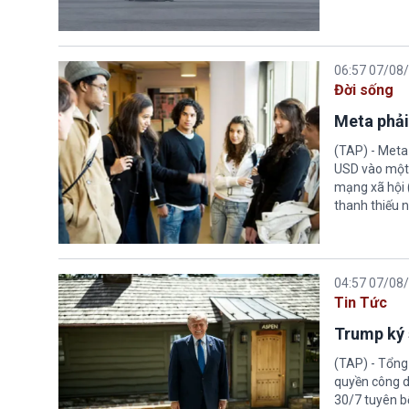
06:57 07/08
Đời sống
Meta phải
(TAP) - Meta
USD vào một 
mạng xã hội 
thanh thiếu n
04:57 07/08
Tin Tức
Trump ký 
(TAP) - Tổng
quyền công d
30/7 tuyên b