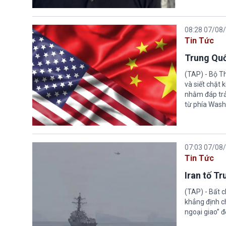
08:28 07/08
Tin Tức
Trung Quố
(TAP) - Bộ T
và siết chặt
nhằm đáp trả
từ phía Wash
07:03 07/08
Tin Tức
Iran tố T
(TAP) - Bất 
khẳng định c
ngoại giao” đ