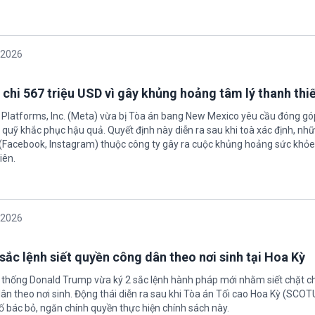
/2026
 chi 567 triệu USD vì gây khủng hoảng tâm lý thanh thi
 Platforms, Inc. (Meta) vừa bị Tòa án bang New Mexico yêu cầu đóng góp
quỹ khắc phục hậu quả. Quyết định này diễn ra sau khi toà xác định, nh
(Facebook, Instagram) thuộc công ty gây ra cuộc khủng hoảng sức khỏe
iên.
/2026
sắc lệnh siết quyền công dân theo nơi sinh tại Hoa Kỳ
 thống Donald Trump vừa ký 2 sắc lệnh hành pháp mới nhằm siết chặt c
ân theo nơi sinh. Động thái diễn ra sau khi Tòa án Tối cao Hoa Kỳ (SCO
ố bác bỏ, ngăn chính quyền thực hiện chính sách này.