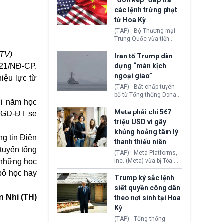
“đòn kép” đáp trả
đến tội ác từ hơn 30
các lệnh trừng phạt
năm trước tại California.
từ Hoa Kỳ
(TAP) - Bộ Thương mại
Trung Quốc vừa tiến
hành áp đặt lệnh trừng
VTV)
phạt lên hàng loạt thực
Iran tố Trump dàn
thể và siết chặt kiểm
021/NĐ-CP.
dựng “màn kịch
soát xuất khẩu máy bay
ngoại giao”
hiệu lực từ
không người lái (UAV)
sang Hoa Kỳ. Động thái
(TAP) - Bất chấp tuyên
này nhằm đáp trả các
bố từ Tổng thống Donald
ới năm học
biện pháp hạn chế
Trump về tiến trình đàm
thương mại, áp thuế mới
phán hòa bình, Iran
Meta phải chi 567
ở GD-ĐT sẽ
cùng lệnh cấm công
khẳng định chưa có bất
triệu USD vì gây
nghệ gần đây từ phía
kỳ thỏa thuận nào.
khủng hoảng tâm lý
Washington.
Tehran cho rằng, Hoa Kỳ
ng tin Điện
thanh thiếu niên
chỉ đang dàn dựng “màn
 tuyến tổng
kịch ngoại giao” để xoa
(TAP) - Meta Platforms,
dịu căng thẳng.
 những học
Inc. (Meta) vừa bị Tòa án
bang New Mexico yêu
bỏ học hay
cầu đóng góp 567 triệu
Trump ký sắc lệnh
USD vào một quỹ khắc
siết quyền công dân
phục hậu quả. Quyết
n Nhi (TH)
theo nơi sinh tại Hoa
định này diễn ra sau khi
Kỳ
toà xác định, những nền
tảng mạng xã hội
(TAP) - Tổng thống