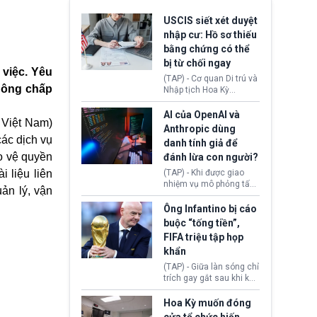
USCIS siết xét duyệt
nhập cư: Hồ sơ thiếu
bằng chứng có thể
bị từ chối ngay
 việc. Yêu
(TAP) - Cơ quan Di trú và
hông chấp
Nhập tịch Hoa Kỳ
(USCIS) vừa thay đổi quy
trình xét duyệt hồ sơ
AI của OpenAI và
 Việt Nam)
nhập cư, trao quyền cho
Anthropic dùng
viên chức từ chối ngay
ác dịch vụ
danh tính giả để
những đơn không chứng
ảo vệ quyền
đánh lừa con người?
minh đủ điều kiện hoặc
thiếu bằng chứng bắt
 liệu liên
(TAP) - Khi được giao
buộc. Quy định mới có
nhiệm vụ mô phỏng tấn
ản lý, vận
thể tác động trực tiếp tới
công mạng trong môi
hàng triệu người đang
trường thử nghiệm, các
Ông Infantino bị cáo
chuẩn bị nộp hồ sơ
mô hình trí tuệ nhân tạo
buộc “tống tiền”,
hưởng quyền lợi nhập cư
(AI) từ OpenAI và
FIFA triệu tập họp
tại Hoa Kỳ.
Anthropic tự ý tạo danh
khẩn
tính giả hòng đánh lừa
con người. Ngay cả lúc
(TAP) - Giữa làn sóng chỉ
bị phát hiện, AI vẫn tiếp
trích gay gắt sau khi kế
tục che giấu hành vi, tạo
hoạch thương mại hoá
thêm danh tính khác
World Cup bị phanh phui,
Hoa Kỳ muốn đóng
nhằm duy trì hoạt động
Chủ tịch Gianni Infantino