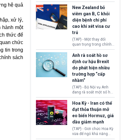
hồi tháng 2 bởi Tòa án
thu hồi thị thực (visa)
ững hệ quả
Tối cao Hoa Kỳ
của bà Maria Luiza
New Zealand bỏ
(SCOTUS) khi tuyên bố,
Ribeiro Viotti - Đại sứ
viêm gan B, C khỏi
việc áp thuế diện rộng là
Brazil tại Washington.
hập, xử lý,
diện bệnh chi phí
hoàn toàn bất hợp pháp.
Động thái trên diễn ra
cao khi xét visa cư
trong bối cảnh tranh
n hành một
chấp ngoại giao giữa
trú
ách thức để
chính quyền Tổng thống
(TAP) - Một thay đổi
Donald Trump và chính
ơ quan chức
quan trọng trong chính
phủ cánh tả Tổng thống
 tin trong
sách nhập cư của New
Brazil Luiz Inácio Lula
Zealand đang mở ra
Anh rà soát hồ sơ
da Silva đang leo thang
chính sách
thêm cơ hội cho nhiều
định cư hậu Brexit
gay gắt.
người muốn định cư. Từ
do phát hiện nhiều
nay, người mắc viêm
trường hợp “cấp
gan B hoặc viêm gan C
sẽ không còn bị mặc
nhầm”
định không đáp ứng tiêu
(TAP) - Bộ Nội vụ Anh
chuẩn sức khỏe chỉ vì
đang rà soát một số hồ
chi phí điều trị khi nộp hồ
sơ thuộc Chương trình
sơ xin visa cư trú.
Định cư EU (EU
Hoa Kỳ - Iran có thể
Settlement Scheme -
đạt thỏa thuận mở
EUSS) sau khi xác định
eo biển Hormuz, giá
có trường hợp được cấp
dầu giảm mạnh
quy chế cư trú hậu
Brexit “do nhầm lẫn”.
(TAP) - Giới chức Hoa Kỳ
Động thái này làm dấy
vừa để ngỏ khả năng
lên lo ngại về việc thực
sớm đạt thỏa thuận với