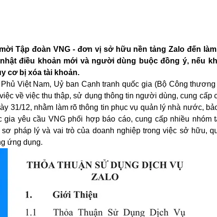
 mời Tập đoàn VNG - đơn vị sở hữu nền tảng Zalo đến làm
p nhật điều khoản mới và người dùng buộc đồng ý, nếu k
 cơ bị xóa tài khoản.
nh Phủ Việt Nam, Uỷ ban Cạnh tranh quốc gia (Bộ Công thương
ệc về việc thu thập, sử dụng thông tin người dùng, cung cấp c
gày 31/12, nhằm làm rõ thông tin phục vụ quản lý nhà nước, b
c gia yêu cầu VNG phối hợp báo cáo, cung cấp nhiều nhóm tài
sơ pháp lý và vai trò của doanh nghiệp trong việc sở hữu, qu
ùng ứng dụng.