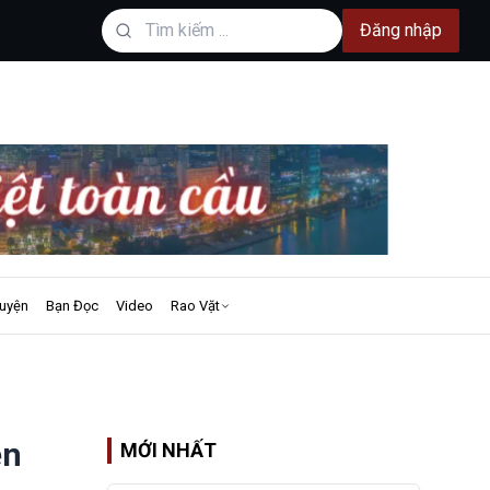
Đăng nhập
uyện
Bạn Đọc
Video
Rao Vặt
ên
MỚI NHẤT