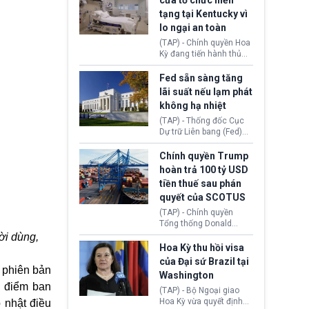
cửa tổ chức hiến
tiếp tục đối mặt cáo
tạng tại Kentucky vì
buộc dùng sức ép tài
lo ngại an toàn
chính để đổi lấy sự ủng
chính trị từ Liên đoàn
(TAP) - Chính quyền Hoa
Bóng đá Jordan. Trước
Kỳ đang tiến hành thủ
áp lực dồn dập, FIFA phải
tục thu hồi chứng nhận
tổ chức cuộc họp khẩn ở
hoạt động của tổ chức
Fed sẵn sàng tăng
Morocco.
hiến tạng Network for
lãi suất nếu lạm phát
Hope (bang Kentucky).
không hạ nhiệt
Nguyên nhân vì đơn vị
này bị cáo buộc có nhiều
(TAP) - Thống đốc Cục
sai sót nghiêm trọng, vi
Dự trữ Liên bang (Fed)
phạm quy định về an
Lisa Cook nói sẽ ủng hộ
toàn y tế.
tăng lãi suất nếu lạm
Chính quyền Trump
phát ở Hoa Kỳ không tiếp
hoàn trả 100 tỷ USD
tục giảm trong thời gian
tiền thuế sau phán
tới.
quyết của SCOTUS
(TAP) - Chính quyền
Tổng thống Donald
Trump đã hoàn trả
ời dùng,
khoảng 100 tỷ USD thuế
Hoa Kỳ thu hồi visa
quan từng thu theo Đạo
của Đại sứ Brazil tại
luật Quyền hạn Kinh tế
; phiên bản
Washington
Khẩn cấp Quốc tế
i điểm ban
(IEEPA). Động thái này
(TAP) - Bộ Ngoại giao
diễn ra sau phán quyết
Hoa Kỳ vừa quyết định
 nhật điều