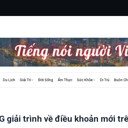
Du Lịch
Giải Trí
Đời Sống
Ẩm Thực
Sức Khỏe
Di Trú
Buôn Ch
giải trình về điều khoản mới tr