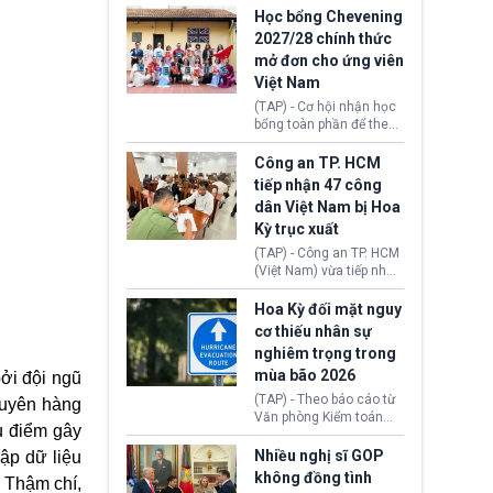
thi Thỏa thuận Rút khỏi
Iran nhằm mở lại eo biển
Học bổng Chevening
Liên minh châu Âu
Hormuz, mở đường cho
2027/28 chính thức
(Withdrawal
việc khôi phục hoạt
mở đơn cho ứng viên
Agreement).
động hàng hải. Những
Việt Nam
tín hiệu ngoại giao tích
cực này lập tức tác động
(TAP) - Cơ hội nhận học
đến thị trường năng
bổng toàn phần để theo
lượng, kéo giá dầu thế
học chương trình thạc sĩ
giới lùi sâu xuống dưới
tại Vương quốc Anh đã
Công an TP. HCM
mức 80 USD/thùng.
chính thức quay trở lại.
tiếp nhận 47 công
Học bổng Chevening
dân Việt Nam bị Hoa
2027/28 của Chính phủ
Kỳ trục xuất
Anh vừa mở cổng ứng
tuyển dành riêng ứng
(TAP) - Công an TP. HCM
viên Việt Nam, hỗ trợ
(Việt Nam) vừa tiếp nhận
toàn bộ chi phí học tập
47 công dân Việt Nam bị
cùng nhiều quyền lợi
Hoa Kỳ trục xuất về
Hoa Kỳ đối mặt nguy
trong suốt một năm
nước. Đây là đợt có số
cơ thiếu nhân sự
học.
lượng lớn nhất từ đầu
nghiêm trọng trong
năm 2026 đến nay, phản
mùa bão 2026
bởi đội ngũ
ánh xu hướng gia tăng
các trường hợp trục
(TAP) - Theo báo cáo từ
xuyên hàng
xuất.
Văn phòng Kiểm toán
êu điểm gây
Chính phủ (GAO), Cơ
quan Quản lý Khẩn cấp
Nhiều nghị sĩ GOP
ập dữ liệu
Liên bang (FEMA) thuộc
không đồng tình
. Thậm chí,
Bộ An ninh Nội địa Hoa