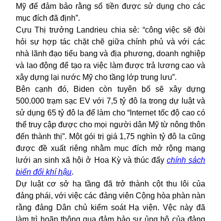
Mỹ để đảm bảo rằng số tiền được sử dụng cho các
mục đích đã định”.
Cựu Thị trưởng Landrieu chia sẻ: “công việc sẽ đòi
hỏi sự hợp tác chặt chẽ giữa chính phủ và với các
nhà lãnh đạo tiểu bang và địa phương, doanh nghiệp
và lao động để tạo ra việc làm được trả lương cao và
xây dựng lại nước Mỹ cho tầng lớp trung lưu”.
Bên cạnh đó, Biden còn tuyên bố sẽ xây dựng
500.000 trạm sạc EV với 7,5 tỷ đô la trong dự luật và
sử dụng 65 tỷ đô la để làm cho “Internet tốc độ cao có
thể truy cập được cho mọi người dân Mỹ từ nông thôn
đến thành thị”. Một gói trị giá 1,75 nghìn tỷ đô la cũng
được đề xuất riêng nhằm mục đích mở rộng mạng
lưới an sinh xã hội ở Hoa Kỳ và thúc
đẩy
chính sách
biến đổi khí hậu
.
Dự luật cơ sở hạ tầng đã trở thành cột thu lôi của
đảng phái, với việc các đảng viên Cộng hòa phàn nàn
rằng đảng Dân chủ kiểm soát Hạ viện. Vệc này đã
làm trì hoãn thông qua đảm bảo sự ủng hộ của đảng