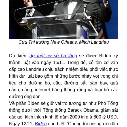
Cựu Thị trưởng New Orleans, Mitch Landrieu
Dự kiến,
dự luật cơ sở hạ tầng
sẽ được Biden ký
thành luật vào ngày 15/11. Trong đó, có tên cố vấn
cấp cao Landrieu chịu trách nhiệm điều phối việc thực
hiện dự luật bao gồm những bước nhảy vọt trong chi
tiêu cho đường bộ, cầu, đường sắt, sân bay, quá
cảnh, cảng, internet băng thông rộng và loại bỏ các
đường ống dẫn.
Về phần Biden sẽ giữ vai trò tương tự như Phó Tổng
thống dưới thời Tổng thống Barack Obama, giám sát
các gói kích thích kinh tế năm 2009 trị giá 800 tỷ USD.
Ngày 12/11,
Biden
cho biết: “Chúng tôi nợ người dân