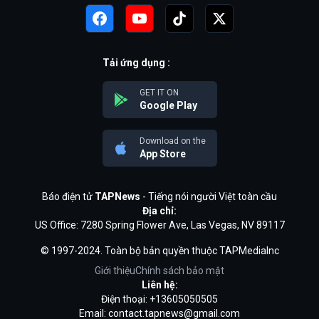
Tải ứng dụng :
GET IT ON
Google Play
Download on the
App Store
Báo điện tử
TAPNews
- Tiếng nói người Việt toàn cầu
Địa chỉ:
US Office: 7280 Spring Flower Ave, Las Vegas, NV 89117
© 1997-2024. Toàn bộ bản quyền thuộc TAPMediaInc
Giới thiệu
Chính sách bảo mật
Liên hệ:
Điện thoại: +13605050505
Email:
contact.tapnews@gmail.com