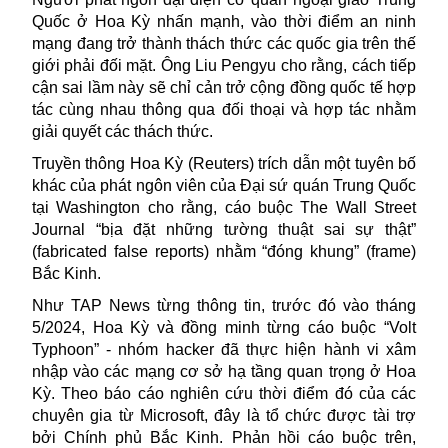
Quốc ở Hoa Kỳ nhấn mạnh, vào thời điểm an ninh
mạng đang trở thành thách thức các quốc gia trên thế
giới phải đối mặt. Ông Liu Pengyu cho rằng, cách tiếp
cận sai lầm này sẽ chỉ cản trở cộng đồng quốc tế hợp
tác cùng nhau thông qua đối thoại và hợp tác nhằm
giải quyết các thách thức.
Truyền thông Hoa Kỳ (Reuters) trích dẫn một tuyên bố
khác của phát ngôn viên của Đại sứ quán Trung Quốc
tại Washington cho rằng, cáo buộc The Wall Street
Journal “bịa đặt những tường thuật sai sự thật”
(fabricated false reports) nhằm “đóng khung” (frame)
Bắc Kinh.
Như TAP News từng thông tin, trước đó vào tháng
5/2024, Hoa Kỳ và đồng minh từng cáo buộc “Volt
Typhoon” - nhóm hacker đã thực hiện hành vi xâm
nhập vào các mạng cơ sở hạ tầng quan trọng ở Hoa
Kỳ. Theo báo cáo nghiên cứu thời điểm đó của các
chuyên gia từ Microsoft, đây là tổ chức được tài trợ
bởi Chính phủ Bắc Kinh. Phản hồi cáo buộc trên,