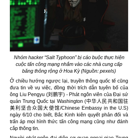
Nhóm hacker “Salt Typhoon” bị cáo buộc thực hiện
cuộc tấn công mạng nhắm vào các nhà cung cấp
băng thông rộng ở Hoa Kỳ (Nguồn: pexels)
Ở chiều hướng ngược lại, truyền thông quốc tế cũng
đưa tin về vụ việc, đồng thời trích dẫn tuyên bố của
ông Liu Pengyu (
刘鹏宇
) - Phát ngôn viên của Đại sứ
quán Trung Quốc tại Washington (
中华人民共和国驻
美利坚合众国大使馆
/Chinese Embassy in the U.S)
ngày 6/10 cho biết, Bắc Kinh kiên quyết phản đối và
trấn áp mọi hình thức tấn công mạng cũng như đánh
cắp thông tin.
Người phát ngôn đại diện cơ quan ngoại giao Trung