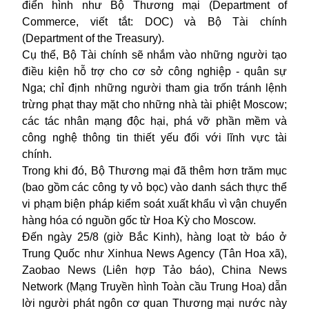
điển hình như Bộ Thương mại (Department of
Commerce, viết tắt: DOC) và Bộ Tài chính
(Department of the Treasury).
Cụ thể, Bộ Tài chính sẽ nhắm vào những người tạo
điều kiện hỗ trợ cho cơ sở công nghiệp - quân sự
Nga; chỉ định những người tham gia trốn tránh lệnh
trừng phạt thay mặt cho những nhà tài phiệt Moscow;
các tác nhân mạng độc hại, phá vỡ phần mềm và
công nghệ thông tin thiết yếu đối với lĩnh vực tài
chính.
Trong khi đó, Bộ Thương mại đã thêm hơn trăm mục
(bao gồm các công ty vỏ bọc) vào danh sách thực thể
vi phạm biện pháp kiểm soát xuất khẩu vì vận chuyển
hàng hóa có nguồn gốc từ Hoa Kỳ cho Moscow.
Đến ngày 25/8 (giờ Bắc Kinh), hàng loạt tờ báo ở
Trung Quốc như Xinhua News Agency (Tân Hoa xã),
Zaobao News (Liên hợp Tảo báo), China News
Network (Mạng Truyền hình Toàn cầu Trung Hoa) dẫn
lời người phát ngôn cơ quan Thương mại nước này