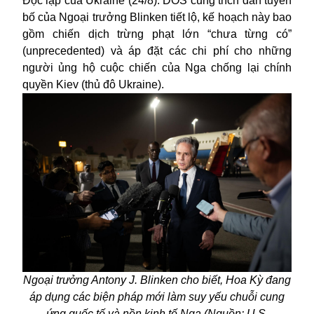
Độc lập của Ukraine (24/8). DOS cũng trích dẫn tuyên
bố của Ngoại trưởng Blinken tiết lộ, kế hoạch này bao
gồm chiến dịch trừng phạt lớn “chưa từng có”
(unprecedented) và áp đặt các chi phí cho những
người ủng hộ cuộc chiến của Nga chống lại chính
quyền Kiev (thủ đô Ukraine).
Ngoại trưởng Antony J. Blinken cho biết, Hoa Kỳ đang
áp dụng các biện pháp mới làm suy yếu chuỗi cung
ứng quốc tế và nền kinh tế Nga (Nguồn: U.S.