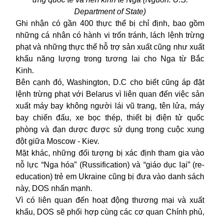
Department of State)
Ghi nhận có gần 400 thực thể bị chỉ định, bao gồm
những cá nhân có hành vi trốn tránh, lách lệnh trừng
phạt và những thực thể hỗ trợ sản xuất cũng như xuất
khẩu năng lượng trong tương lai cho Nga từ Bắc
Kinh.
Bên cạnh đó,
Washington, D.C
cho biết cũng áp đặt
lệnh trừng phạt với Belarus vì liên quan đến việc sản
xuất máy bay không người lái vũ trang, tên lửa, máy
bay chiến đấu, xe bọc thép, thiết bị điện tử quốc
phòng và đạn dược được sử dụng trong cuộc xung
đột giữa Moscow - Kiev.
Mặt khác, những đối tượng bị xác định tham gia vào
nỗ lực “Nga hóa” (Russification) và “giáo dục lại” (re-
education) trẻ em Ukraine cũng bị đưa vào danh sách
này, DOS nhấn mạnh.
Vì có liên quan đến hoạt động thương mại và xuất
khẩu, DOS sẽ phối hợp cùng các cơ quan Chính phủ,