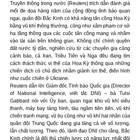
Truyền thông trong nước (Reuters) trích dẫn đánh giá
mối đe dọa hàng năm của cộng đồng tình báo quan
ngại, quân đội Bắc Kinh có khả năng tấn công Hoa Kỳ
bằng vũ khí thông thường, cũng như xâm phạm cơ sở
hạ tầng thông qua các cuộc tấn công mạng và nhắm
vào tài sản trên không gian. Không chỉ chính quyền
đất nước tỷ dân, nghiên cứu từ các chuyên gia cũng
cảnh báo, cả Iran, Triều Tiên và Nga đều đang tìm
cách thách thức vị thế của Hoa Kỳ thông qua những
chiến dịch có chủ đích nhằm giành lợi thế, điển hình
như cuộc chiến ở Ukraine.
Reuters dẫn lời Giám đốc Tình báo Quốc gia (Director
of National Intelligence, viết tắt: DNI) – bà Tulsi
Gabbard nói với Ủy ban, quan ngại kho vũ khí siêu
thanh, máy bay tàng hình, tàu ngầm tiên tiến, vũ khí
chiến tranh mạng, vũ trụ cũng như vũ khí hạt nhân của
quân đội Trung Quốc đang gia tăng cả về số lượng,
lẫn chất lượng. Theo đó, lãnh đạo DNI cho rằng, Bắc
Kinh chính là đối thủ chiến lược có năng lực nhất đối