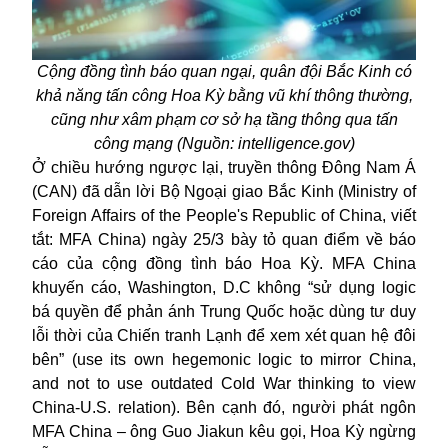
Cộng đồng tình báo quan ngại, quân đội Bắc Kinh có
khả năng tấn công Hoa Kỳ bằng vũ khí thông thường,
cũng như xâm phạm cơ sở hạ tầng thông qua tấn
công mạng (Nguồn: intelligence.gov)
Ở chiều hướng ngược lại, truyền thông Đông Nam Á
(CAN) đã dẫn lời Bộ Ngoại giao Bắc Kinh (Ministry of
Foreign Affairs of the People's Republic of China, viết
tắt: MFA China) ngày 25/3 bày tỏ quan điểm về báo
cáo của cộng đồng tình báo Hoa Kỳ. MFA China
khuyến cáo, Washington, D.C không “sử dụng logic
bá quyền để phản ánh Trung Quốc hoặc dùng tư duy
lỗi thời của Chiến tranh Lạnh để xem xét quan hệ đôi
bên” (use its own hegemonic logic to mirror China,
and not to use outdated Cold War thinking to view
China-U.S. relation). Bên cạnh đó, người phát ngôn
MFA China – ông Guo Jiakun kêu gọi, Hoa Kỳ ngừng