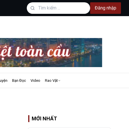
Đăng nhập
uyện
Bạn Đọc
Video
Rao Vặt
MỚI NHẤT