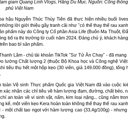
 tạm giam Quang Linh Vlogs, Hằng Du Mục. Nguồn: Cổng thông 
phủ Việt Nam
 hậu Nguyễn Thúc Thùy Tiên đã thực hiện nhiều buổi lives
hững lời giới thiệu gây tranh cãi như "có thể thay thế rau xan
Sản phẩm này do Công ty Cổ phần Asia Life (Buôn Ma Thuột, Đắ
 bố ra thị trường từ cuối năm 2024. Đáng chú ý, khách hàng
 trên bao bì sản phẩm.
Thanh Lâm - chủ tài khoản TikTok "Sư Tử Ăn Chay" - đã mang 
n Đo lường Chất lượng 2 (thuộc Bộ Khoa học và Công nghệ Việt
hi tiêu thụ hết một hộp kẹo (30 viên, giá 149.000 đồng), tổn
.
 toàn Vệ sinh Thực phẩm Quốc gia Việt Nam đã vào cuộc kiể
m xác nhận các chỉ tiêu về hàm lượng đạm, đường, chất béo, 
í an toàn về vi sinh vật, nấm, kim loại nặng... cũng nằm tro
g kể, một viên kẹo Kera hoàn toàn không thể thay thế rau xanh
 - một chất tạo ngọt với hàm lượng cao (33,4g/100g) - nhưng
ng.