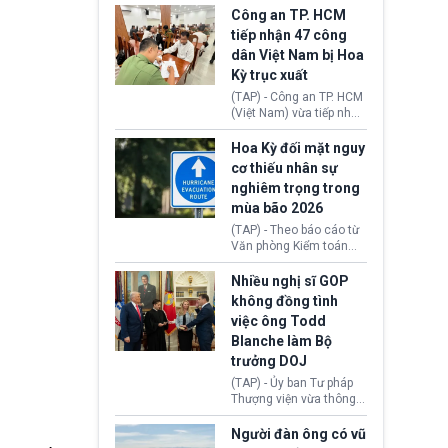
giới lùi sâu xuống dưới
tại Vương quốc Anh đã
Công an TP. HCM
mức 80 USD/thùng.
chính thức quay trở lại.
tiếp nhận 47 công
Học bổng Chevening
dân Việt Nam bị Hoa
2027/28 của Chính phủ
Kỳ trục xuất
Anh vừa mở cổng ứng
tuyển dành riêng ứng
(TAP) - Công an TP. HCM
viên Việt Nam, hỗ trợ
(Việt Nam) vừa tiếp nhận
toàn bộ chi phí học tập
47 công dân Việt Nam bị
cùng nhiều quyền lợi
Hoa Kỳ trục xuất về
Hoa Kỳ đối mặt nguy
trong suốt một năm
nước. Đây là đợt có số
cơ thiếu nhân sự
học.
lượng lớn nhất từ đầu
nghiêm trọng trong
năm 2026 đến nay, phản
mùa bão 2026
ánh xu hướng gia tăng
các trường hợp trục
(TAP) - Theo báo cáo từ
xuất.
Văn phòng Kiểm toán
Chính phủ (GAO), Cơ
quan Quản lý Khẩn cấp
Nhiều nghị sĩ GOP
Liên bang (FEMA) thuộc
không đồng tình
Bộ An ninh Nội địa Hoa
việc ông Todd
Kỳ (DHS) đang đối mặt
Blanche làm Bộ
nguy cơ thiếu hụt lực
lượng trầm trọng. Điều
trưởng DOJ
này cần được đặc biệt
(TAP) - Ủy ban Tư pháp
chú ý bởi nếu các siêu
Thượng viện vừa thông
bão đổ bộ Hoa Kỳ ở nửa
qua đề cử ông Todd
cuối năm 2026, lực
Blanche làm Bộ trưởng
Người đàn ông có vũ
lượng ứng phó “mỏng”
Bộ Tư pháp Hoa Kỳ