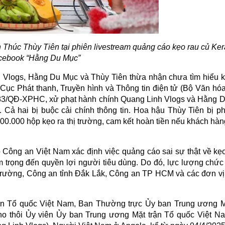
húc Thùy Tiên tại phiên livestream quảng cáo kẹo rau củ Ker
cebook “Hằng Du Mục”
 Vlogs, Hằng Du Mục và Thùy Tiên thừa nhận chưa tìm hiểu k
Cục Phát thanh, Truyền hình và Thông tin điện tử (Bộ Văn hóa
 83/QĐ-XPHC, xử phạt hành chính Quang Linh Vlogs và Hằng 
Cả hai bị buộc cải chính thông tin. Hoa hậu Thùy Tiên bị phạ
0.000 hộp kẹo ra thị trường, cam kết hoàn tiền nếu khách hàn
 Công an Việt Nam xác định việc quảng cáo sai sự thật về kẹo
trọng đến quyền lợi người tiêu dùng. Do đó, lực lượng chức
trường, Công an tỉnh Đắk Lắk, Công an TP HCM và các đơn vị
rận Tổ quốc Việt Nam, Ban Thường trực Ủy ban Trung ương M
ho thôi Ủy viên Ủy ban Trung ương Mặt trận Tổ quốc Việt N