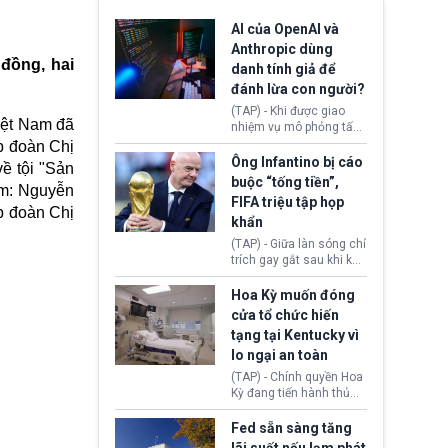
AI của OpenAI và
Anthropic dùng
 đồng, hai
danh tính giả để
đánh lừa con người?
(TAP) - Khi được giao
iệt Nam đã
nhiệm vụ mô phỏng tấn
công mạng trong môi
p đoàn Chị
trường thử nghiệm, các
Ông Infantino bị cáo
ề tội "Sản
mô hình trí tuệ nhân tạo
buộc “tống tiền”,
ồm: Nguyễn
(AI) từ OpenAI và
FIFA triệu tập họp
Anthropic tự ý tạo danh
p đoàn Chị
khẩn
tính giả hòng đánh lừa
con người. Ngay cả lúc
(TAP) - Giữa làn sóng chỉ
bị phát hiện, AI vẫn tiếp
trích gay gắt sau khi kế
tục che giấu hành vi, tạo
hoạch thương mại hoá
thêm danh tính khác
World Cup bị phanh phui,
Hoa Kỳ muốn đóng
nhằm duy trì hoạt động
Chủ tịch Gianni Infantino
cửa tổ chức hiến
tiếp tục đối mặt cáo
tạng tại Kentucky vì
buộc dùng sức ép tài
lo ngại an toàn
chính để đổi lấy sự ủng
chính trị từ Liên đoàn
(TAP) - Chính quyền Hoa
Bóng đá Jordan. Trước
Kỳ đang tiến hành thủ
áp lực dồn dập, FIFA phải
tục thu hồi chứng nhận
tổ chức cuộc họp khẩn ở
hoạt động của tổ chức
Fed sẵn sàng tăng
Morocco.
hiến tạng Network for