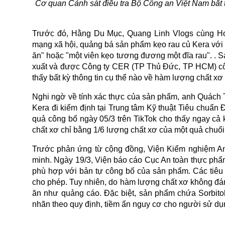
Cơ quan Cảnh sát điều tra Bộ Công an Việt Nam bắt
Trước đó, Hằng Du Mục, Quang Linh Vlogs cùng Hoa
mạng xã hội, quảng bá sản phẩm kẹo rau củ Kera với n
ăn" hoặc "một viên kẹo tương đương một đĩa rau". . 
xuất và được Công ty CER (TP Thủ Đức, TP HCM) công
thấy bất kỳ thông tin cụ thể nào về hàm lượng chất xơ
Nghi ngờ về tính xác thực của sản phẩm, anh Quách 
Kera đi kiểm định tại Trung tâm Kỹ thuật Tiêu chuẩ
quả công bố ngày 05/3 trên TikTok cho thấy ngay cả k
chất xơ chỉ bằng 1/6 lượng chất xơ của một quả chuối
Trước phản ứng từ cộng đồng, Viện Kiểm nghiệm An
minh. Ngày 19/3, Viện báo cáo Cục An toàn thực phẩ
phù hợp với bản tự công bố của sản phẩm. Các tiêu ch
cho phép. Tuy nhiên, do hàm lượng chất xơ không đán
ăn như quảng cáo. Đặc biệt, sản phẩm chứa Sorbitol
nhãn theo quy định, tiềm ẩn nguy cơ cho người sử dụ