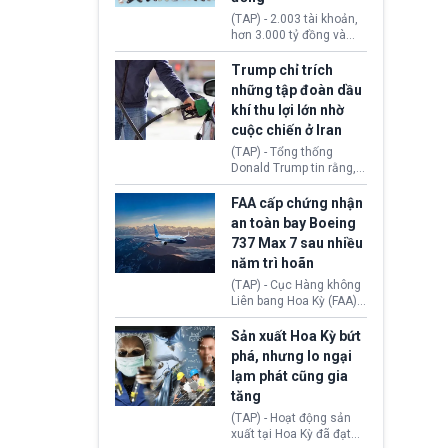
khiến công dân Trung
(TAP) - 2.003 tài khoản,
Quốc đối mặt lệnh cấm
hơn 3.000 tỷ đồng và
xuất cảnh kéo dài tới 3
một đường dây đánh
năm. Trong khi đó, người
bạc xuyên quốc gia vận
Trump chỉ trích
nước ngoài sử dụng giấy
hành 24/24 giờ vừa bị
những tập đoàn dầu
tờ giả có nguy cơ bị từ
Công an TP. Hải Phòng
khí thu lợi lớn nhờ
chối nhập cảnh hoặc
(Việt Nam) bóc gỡ.
cấm vào Trung Quốc tới
cuộc chiến ở Iran
5 năm.
(TAP) - Tổng thống
Donald Trump tin rằng, 2
tập đoàn dầu khí
ExxonMobil và Chevron
FAA cấp chứng nhận
đã thu về lợi nhuận quá
an toàn bay Boeing
lớn nhờ giá dầu tăng
737 Max 7 sau nhiều
mạnh suốt thời gian Hoa
năm trì hoãn
Kỳ xảy ra xung đột ở
Iran. Trên cơ sở đó, lãnh
(TAP) - Cục Hàng không
đạo Nhà Trắng kêu gọi
Liên bang Hoa Kỳ (FAA)
các doanh nghiệp cần
vừa chính thức cấp
giảm giá bán cho người
chứng nhận an toàn bay
Sản xuất Hoa Kỳ bứt
tiêu dùng.
cho Boeing 737 Max 7,
phá, nhưng lo ngại
mẫu máy bay nhỏ nhất
lạm phát cũng gia
trong dòng 737 Max
tăng
thuộc Boeing
Commercial Airplanes
(TAP) - Hoạt động sản
(Boeing). Động thái này
xuất tại Hoa Kỳ đã đạt
chính thức khép lại gần