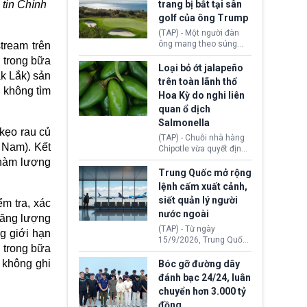
tin Chính
trang bị bắt tại sân
có thể làm nghẽn công
(DOJ) sau thời gian dài
tác cứu trợ; dẫn đến hệ
golf của ông Trump
ông giữ chức quyền Bộ
thống ứng phó khẩn cấp
trưởng. Mặc dù vậy,
(TAP) - Một người đàn
quốc gia quá tải.
nhiều chính trị gia đảng
ông mang theo súng
tream trên
Cộng hoà (GOP) vẫn tỏ
ngắn vừa bị bắt khi đang
h trong bữa
ra hoài nghi, thậm chí
chụp ảnh, quay video tại
Loại bỏ ớt jalapeño
k Lắk) sản
tuyên bố sẽ lên tiếng
sân golf Trump National
trên toàn lãnh thổ
phản đối khi đề cử này
Golf Club (Quận Los
 không tìm
Hoa Kỳ do nghi liên
được đưa ra toàn thể bỏ
Angeles, bang
quan ổ dịch
phiếu.
California). Vụ việc xảy
ra ngay trước lúc Tổng
Salmonella
kẹo rau củ
thống Donald Trump tới
(TAP) - Chuỗi nhà hàng
thăm địa điểm này.
 Nam). Kết
Chipotle vừa quyết định
loại bỏ tất cả ớt jalapeño
g hàm lượng
khỏi những cửa hàng
Trung Quốc mở rộng
trên toàn lãnh thổ Hoa
lệnh cấm xuất cảnh,
Kỳ. Nguyên nhân do cơ
siết quản lý người
m tra, xác
quan y tế nghi ngờ
nước ngoài
nguyên liệu liên quan
năng lượng
đến ổ dịch Salmonella
(TAP) - Từ ngày
ng giới hạn
khiến ít nhất 110 người
15/9/2026, Trung Quốc
 trong bữa
mắc bệnh tại bang
áp dụng quy định mới về
Minnesota.
quản lý xuất nhập cảnh.
 không ghi
Bóc gỡ đường dây
Một hành vi vi phạm giấy
đánh bạc 24/24, luân
tờ, xuất nhập cảnh trái
chuyển hơn 3.000 tỷ
phép hay liên quan kiểm
đồng
soát công nghệ có thể