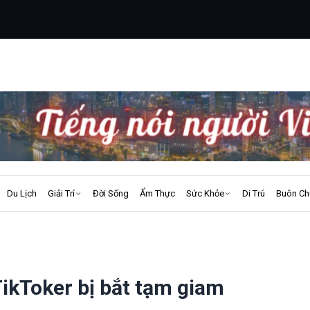
Du Lịch
Giải Trí
Đời Sống
Ẩm Thực
Sức Khỏe
Di Trú
Buôn Ch
TikToker bị bắt tạm giam