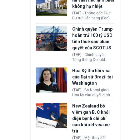
lãi suất nếu lạm phát
Hope (bang Kentucky).
không hạ nhiệt
Nguyên nhân vì đơn vị
này bị cáo buộc có nhiều
(TAP) - Thống đốc Cục
sai sót nghiêm trọng, vi
Dự trữ Liên bang (Fed)
phạm quy định về an
Lisa Cook nói sẽ ủng hộ
toàn y tế.
tăng lãi suất nếu lạm
Chính quyền Trump
phát ở Hoa Kỳ không tiếp
hoàn trả 100 tỷ USD
tục giảm trong thời gian
tiền thuế sau phán
tới.
quyết của SCOTUS
(TAP) - Chính quyền
Tổng thống Donald
Trump đã hoàn trả
khoảng 100 tỷ USD thuế
Hoa Kỳ thu hồi visa
quan từng thu theo Đạo
của Đại sứ Brazil tại
luật Quyền hạn Kinh tế
Washington
Khẩn cấp Quốc tế
(IEEPA). Động thái này
(TAP) - Bộ Ngoại giao
diễn ra sau phán quyết
Hoa Kỳ vừa quyết định
hồi tháng 2 bởi Tòa án
thu hồi thị thực (visa)
Tối cao Hoa Kỳ
của bà Maria Luiza
New Zealand bỏ
(SCOTUS) khi tuyên bố,
Ribeiro Viotti - Đại sứ
viêm gan B, C khỏi
việc áp thuế diện rộng là
Brazil tại Washington.
diện bệnh chi phí
hoàn toàn bất hợp pháp.
Động thái trên diễn ra
cao khi xét visa cư
trong bối cảnh tranh
chấp ngoại giao giữa
trú
chính quyền Tổng thống
(TAP) - Một thay đổi