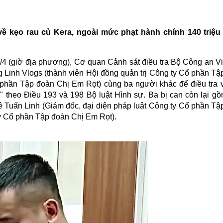
về kẹo rau củ Kera, ngoài mức phạt hành chính 140 triệu
04/4 (giờ địa phương), Cơ quan Cảnh sát điều tra Bộ Công an V
g Linh Vlogs (thành viên Hội đồng quản trị Công ty Cổ phần Tậ
hần Tập đoàn Chị Em Rọt) cùng ba người khác để điều tra v
" theo Điều 193 và 198 Bộ luật Hình sự. Ba bị can còn lại g
ê Tuấn Linh (Giám đốc, đại diện pháp luật Công ty Cổ phần Tậ
 Cổ phần Tập đoàn Chị Em Rọt).