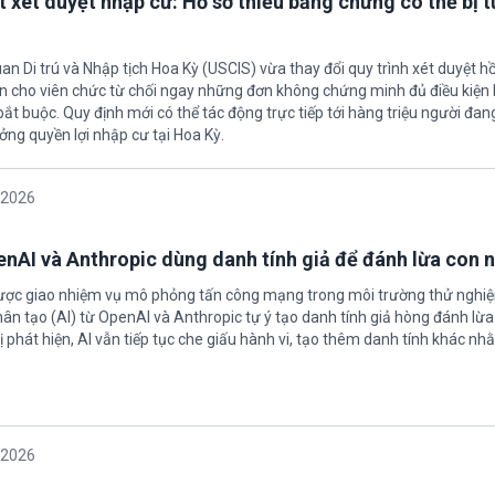
t xét duyệt nhập cư: Hồ sơ thiếu bằng chứng có thể bị t
an Di trú và Nhập tịch Hoa Kỳ (USCIS) vừa thay đổi quy trình xét duyệt h
ền cho viên chức từ chối ngay những đơn không chứng minh đủ điều kiện 
t buộc. Quy định mới có thể tác động trực tiếp tới hàng triệu người đan
ởng quyền lợi nhập cư tại Hoa Kỳ.
/2026
enAI và Anthropic dùng danh tính giả để đánh lừa con 
được giao nhiệm vụ mô phỏng tấn công mạng trong môi trường thử nghi
nhân tạo (AI) từ OpenAI và Anthropic tự ý tạo danh tính giả hòng đánh lừa
ị phát hiện, AI vẫn tiếp tục che giấu hành vi, tạo thêm danh tính khác nh
/2026