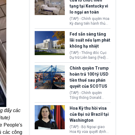
cửa tổ chức hiến
tiếp tục đối mặt cáo
tạng tại Kentucky vì
buộc dùng sức ép tài
lo ngại an toàn
chính để đổi lấy sự ủng
chính trị từ Liên đoàn
(TAP) - Chính quyền Hoa
Bóng đá Jordan. Trước
Kỳ đang tiến hành thủ
áp lực dồn dập, FIFA phải
tục thu hồi chứng nhận
tổ chức cuộc họp khẩn ở
hoạt động của tổ chức
Fed sẵn sàng tăng
Morocco.
hiến tạng Network for
lãi suất nếu lạm phát
Hope (bang Kentucky).
không hạ nhiệt
Nguyên nhân vì đơn vị
này bị cáo buộc có nhiều
(TAP) - Thống đốc Cục
sai sót nghiêm trọng, vi
Dự trữ Liên bang (Fed)
phạm quy định về an
Lisa Cook nói sẽ ủng hộ
toàn y tế.
tăng lãi suất nếu lạm
Chính quyền Trump
phát ở Hoa Kỳ không tiếp
hoàn trả 100 tỷ USD
tục giảm trong thời gian
tiền thuế sau phán
tới.
quyết của SCOTUS
(TAP) - Chính quyền
Tổng thống Donald
Trump đã hoàn trả
khoảng 100 tỷ USD thuế
Hoa Kỳ thu hồi visa
ng đẩy các
quan từng thu theo Đạo
của Đại sứ Brazil tại
luật Quyền hạn Kinh tế
tute)
Washington
Khẩn cấp Quốc tế
e People's
(IEEPA). Động thái này
(TAP) - Bộ Ngoại giao
diễn ra sau phán quyết
hủ các công
Hoa Kỳ vừa quyết định