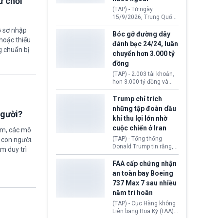
ừ chối
đến ổ dịch Salmonella
(TAP) - Từ ngày
khiến ít nhất 110 người
15/9/2026, Trung Quốc
mắc bệnh tại bang
áp dụng quy định mới về
ồ sơ nhập
Minnesota.
quản lý xuất nhập cảnh.
Bóc gỡ đường dây
hoặc thiếu
Một hành vi vi phạm giấy
đánh bạc 24/24, luân
tờ, xuất nhập cảnh trái
g chuẩn bị
chuyển hơn 3.000 tỷ
phép hay liên quan kiểm
đồng
soát công nghệ có thể
khiến công dân Trung
(TAP) - 2.003 tài khoản,
Quốc đối mặt lệnh cấm
hơn 3.000 tỷ đồng và
xuất cảnh kéo dài tới 3
một đường dây đánh
năm. Trong khi đó, người
bạc xuyên quốc gia vận
Trump chỉ trích
nước ngoài sử dụng giấy
hành 24/24 giờ vừa bị
những tập đoàn dầu
tờ giả có nguy cơ bị từ
người?
Công an TP. Hải Phòng
khí thu lợi lớn nhờ
chối nhập cảnh hoặc
(Việt Nam) bóc gỡ.
cấm vào Trung Quốc tới
cuộc chiến ở Iran
ệm, các mô
5 năm.
(TAP) - Tổng thống
 con người.
Donald Trump tin rằng, 2
ằm duy trì
tập đoàn dầu khí
ExxonMobil và Chevron
FAA cấp chứng nhận
đã thu về lợi nhuận quá
an toàn bay Boeing
lớn nhờ giá dầu tăng
737 Max 7 sau nhiều
mạnh suốt thời gian Hoa
năm trì hoãn
Kỳ xảy ra xung đột ở
Iran. Trên cơ sở đó, lãnh
(TAP) - Cục Hàng không
đạo Nhà Trắng kêu gọi
Liên bang Hoa Kỳ (FAA)
các doanh nghiệp cần