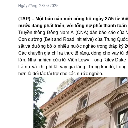
Ngày đăng:
28/5/2025
(TAP) – Một báo cáo mới công bố ngày 27/5 từ Vi
nước đang phát triển, với tổng nợ phải thanh toán
Truyền thông Đông Nam Á (CNA) dẫn báo cáo của Việ
Con đường (Belt and Road Initiative) của
Trung Quốc
sắt và đường bộ ở nhiều nước nghèo trong thập kỷ 20
Các chuyên gia chỉ ra thực tế rằng, dòng cho vay từ 
lớn. Nhà nghiên cứu từ Viện Lowy – ông Riley Duke nh
trả nợ và chi phí lãi vay gia tăng. Trong khi đó, tro
hơn là đối tác tài trợ cho các nước nghèo.