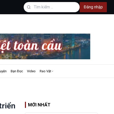
Đăng nhập
uyện
Bạn Đọc
Video
Rao Vặt
triển
MỚI NHẤT