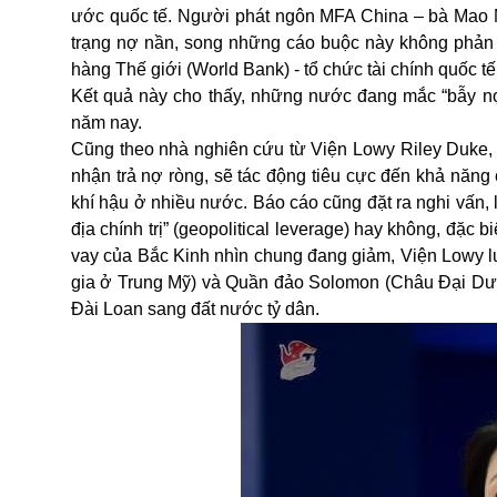
ước quốc tế. Người phát ngôn MFA China – bà Mao Ni
trạng nợ nần, song những cáo buộc này không phản 
hàng Thế giới (World Bank) - tổ chức tài chính quốc tế
Kết quả này cho thấy, những nước đang mắc “bẫy nợ”
năm nay.
Cũng theo nhà nghiên cứu từ Viện Lowy Riley Duke, vi
nhận trả nợ ròng, sẽ tác động tiêu cực đến khả năng c
khí hậu ở nhiều nước. Báo cáo cũng đặt ra nghi vấn,
địa chính trị” (geopolitical leverage) hay không, đặc b
vay của Bắc Kinh nhìn chung đang giảm, Viện Lowy lư
gia ở Trung Mỹ) và Quần đảo Solomon (Châu Đại Dươ
Đài Loan sang đất nước tỷ dân.