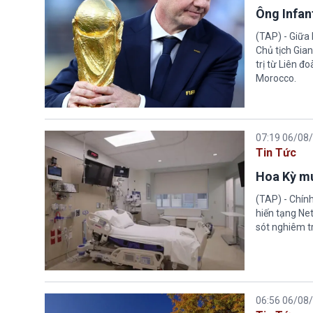
Ông Infant
(TAP) - Giữa 
Chủ tịch Gian
trị từ Liên đ
Morocco.
07:19 06/08
Tin Tức
Hoa Kỳ mu
(TAP) - Chín
hiến tạng Ne
sót nghiêm tr
06:56 06/08