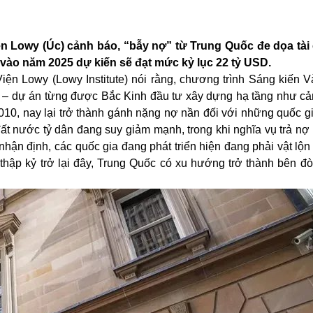
ện Lowy (Úc) cảnh báo, “bẫy nợ” từ Trung Quốc đe dọa tài
 vào năm 2025 dự kiến sẽ đạt mức kỷ lục 22 tỷ USD.
n Lowy (Lowy Institute) nói rằng, chương trình Sáng kiến V
– dự án từng được Bắc Kinh đầu tư xây dựng hạ tầng như c
10, nay lại trở thành gánh nặng nợ nần đối với những quốc gi
đất nước tỷ dân đang suy giảm mạnh, trong khi nghĩa vụ trả n
ận định, các quốc gia đang phát triển hiện đang phải vật lộn
ng thập kỷ trở lại đây, Trung Quốc có xu hướng trở thành bên đ