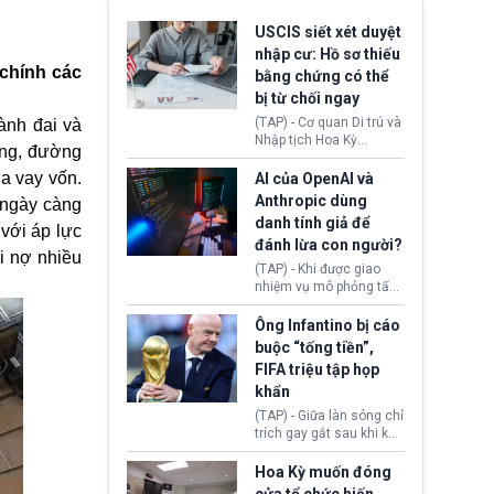
USCIS siết xét duyệt
nhập cư: Hồ sơ thiếu
 chính các
bằng chứng có thể
bị từ chối ngay
(TAP) - Cơ quan Di trú và
ành đai và
Nhập tịch Hoa Kỳ
ảng, đường
(USCIS) vừa thay đổi quy
trình xét duyệt hồ sơ
a vay vốn.
AI của OpenAI và
nhập cư, trao quyền cho
Anthropic dùng
ợ ngày càng
viên chức từ chối ngay
danh tính giả để
những đơn không chứng
 với áp lực
đánh lừa con người?
minh đủ điều kiện hoặc
òi nợ nhiều
thiếu bằng chứng bắt
(TAP) - Khi được giao
buộc. Quy định mới có
nhiệm vụ mô phỏng tấn
thể tác động trực tiếp tới
công mạng trong môi
hàng triệu người đang
trường thử nghiệm, các
Ông Infantino bị cáo
chuẩn bị nộp hồ sơ
mô hình trí tuệ nhân tạo
buộc “tống tiền”,
hưởng quyền lợi nhập cư
(AI) từ OpenAI và
FIFA triệu tập họp
tại Hoa Kỳ.
Anthropic tự ý tạo danh
khẩn
tính giả hòng đánh lừa
con người. Ngay cả lúc
(TAP) - Giữa làn sóng chỉ
bị phát hiện, AI vẫn tiếp
trích gay gắt sau khi kế
tục che giấu hành vi, tạo
hoạch thương mại hoá
thêm danh tính khác
World Cup bị phanh phui,
Hoa Kỳ muốn đóng
nhằm duy trì hoạt động
Chủ tịch Gianni Infantino