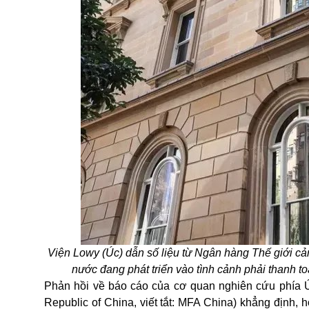
Viện Lowy (Úc) dẫn số liệu từ Ngân hàng Thế giới 
nước đang phát triển vào tình cảnh phải thanh t
Phản hồi về báo cáo của cơ quan nghiên cứu phía Úc,
Republic of China, viết tắt: MFA China) khẳng định, 