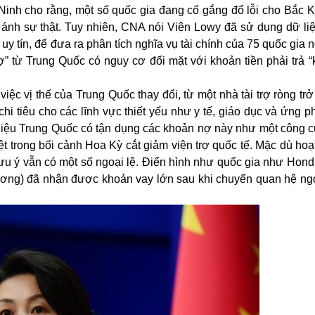
nh cho rằng, một số quốc gia đang cố gắng đổ lỗi cho Bắc Ki
ánh sự thật. Tuy nhiên, CNA nói Viện Lowy đã sử dụng dữ li
 uy tín, để đưa ra phân tích nghĩa vụ tài chính của 75 quốc gia 
 từ Trung Quốc có nguy cơ đối mặt với khoản tiền phải trả “k
ệc vị thế của Trung Quốc thay đổi, từ một nhà tài trợ ròng tr
hi tiêu cho các lĩnh vực thiết yếu như y tế, giáo dục và ứng p
 liệu Trung Quốc có tận dụng các khoản nợ này như một công c
iệt trong bối cảnh
Hoa Kỳ
cắt giảm viện trợ quốc tế. Mặc dù ho
u ý vẫn có một số ngoại lệ. Điển hình như quốc gia như Hondu
ng) đã nhận được khoản vay lớn sau khi chuyển quan hệ ngo