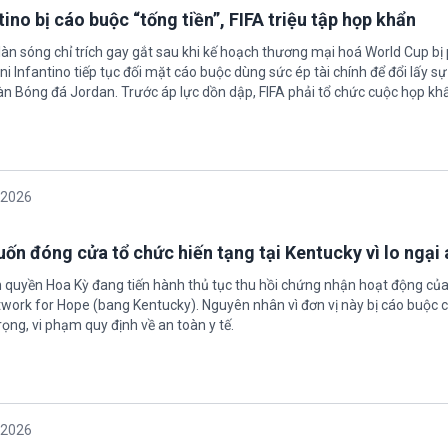
ino bị cáo buộc “tống tiền”, FIFA triệu tập họp khẩn
làn sóng chỉ trích gay gắt sau khi kế hoạch thương mại hoá World Cup bị
ni Infantino tiếp tục đối mặt cáo buộc dùng sức ép tài chính để đổi lấy s
oàn Bóng đá Jordan. Trước áp lực dồn dập, FIFA phải tổ chức cuộc họp kh
/2026
ốn đóng cửa tổ chức hiến tạng tại Kentucky vì lo ngại 
h quyền Hoa Kỳ đang tiến hành thủ tục thu hồi chứng nhận hoạt động của
twork for Hope (bang Kentucky). Nguyên nhân vì đơn vị này bị cáo buộc c
ọng, vi phạm quy định về an toàn y tế.
/2026