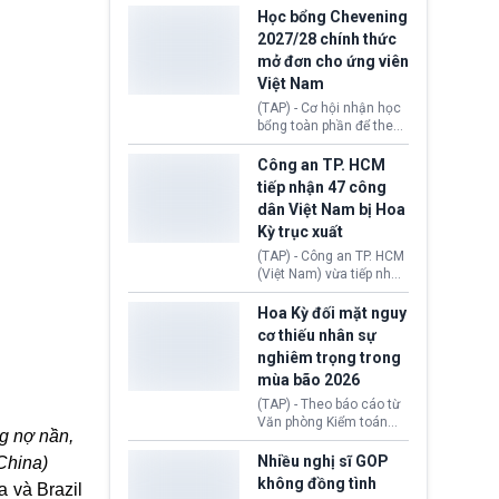
thi Thỏa thuận Rút khỏi
Iran nhằm mở lại eo biển
Học bổng Chevening
Liên minh châu Âu
Hormuz, mở đường cho
2027/28 chính thức
(Withdrawal
việc khôi phục hoạt
mở đơn cho ứng viên
Agreement).
động hàng hải. Những
Việt Nam
tín hiệu ngoại giao tích
cực này lập tức tác động
(TAP) - Cơ hội nhận học
đến thị trường năng
bổng toàn phần để theo
lượng, kéo giá dầu thế
học chương trình thạc sĩ
giới lùi sâu xuống dưới
tại Vương quốc Anh đã
Công an TP. HCM
mức 80 USD/thùng.
chính thức quay trở lại.
tiếp nhận 47 công
Học bổng Chevening
dân Việt Nam bị Hoa
2027/28 của Chính phủ
Kỳ trục xuất
Anh vừa mở cổng ứng
tuyển dành riêng ứng
(TAP) - Công an TP. HCM
viên Việt Nam, hỗ trợ
(Việt Nam) vừa tiếp nhận
toàn bộ chi phí học tập
47 công dân Việt Nam bị
cùng nhiều quyền lợi
Hoa Kỳ trục xuất về
Hoa Kỳ đối mặt nguy
trong suốt một năm
nước. Đây là đợt có số
cơ thiếu nhân sự
học.
lượng lớn nhất từ đầu
nghiêm trọng trong
năm 2026 đến nay, phản
mùa bão 2026
ánh xu hướng gia tăng
các trường hợp trục
(TAP) - Theo báo cáo từ
xuất.
Văn phòng Kiểm toán
ng nợ nần,
Chính phủ (GAO), Cơ
quan Quản lý Khẩn cấp
Nhiều nghị sĩ GOP
 China)
Liên bang (FEMA) thuộc
không đồng tình
 và Brazil
Bộ An ninh Nội địa Hoa