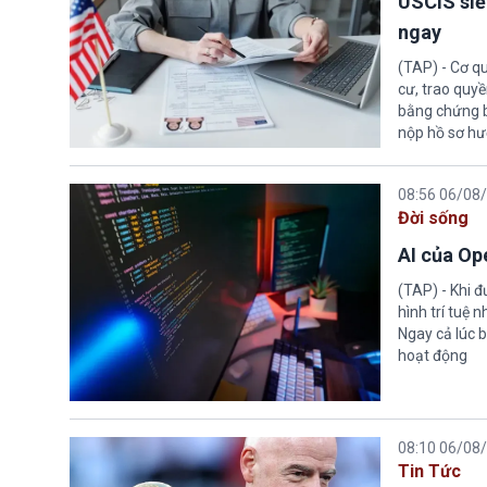
USCIS siế
ngay
(TAP) - Cơ qu
cư, trao quy
bằng chứng bắ
nộp hồ sơ hư
08:56 06/08
Đời sống
AI của Op
(TAP) - Khi 
hình trí tuệ 
Ngay cả lúc b
hoạt động
08:10 06/08
Tin Tức