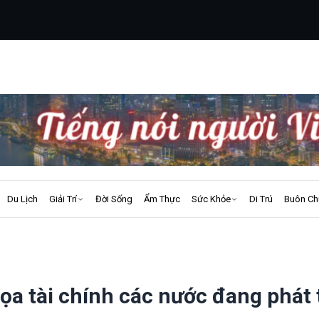
Du Lịch
Giải Trí
Đời Sống
Ẩm Thực
Sức Khỏe
Di Trú
Buôn Ch
ọa tài chính các nước đang phát 