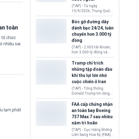
đến ổ dịch Salmonella
(TAP) - Từ ngày
khiến ít nhất 110 người
15/9/2026, Trung Quốc
mắc bệnh tại bang
áp dụng quy định mới về
Minnesota.
quản lý xuất nhập cảnh.
Bóc gỡ đường dây
Một hành vi vi phạm giấy
an toàn
đánh bạc 24/24, luân
tờ, xuất nhập cảnh trái
chuyển hơn 3.000 tỷ
phép hay liên quan kiểm
 tổ chức
đồng
soát công nghệ có thể
ó nhiều sai
khiến công dân Trung
(TAP) - 2.003 tài khoản,
Quốc đối mặt lệnh cấm
hơn 3.000 tỷ đồng và
xuất cảnh kéo dài tới 3
một đường dây đánh
năm. Trong khi đó, người
bạc xuyên quốc gia vận
Trump chỉ trích
nước ngoài sử dụng giấy
hành 24/24 giờ vừa bị
những tập đoàn dầu
tờ giả có nguy cơ bị từ
Công an TP. Hải Phòng
khí thu lợi lớn nhờ
chối nhập cảnh hoặc
(Việt Nam) bóc gỡ.
cấm vào Trung Quốc tới
cuộc chiến ở Iran
5 năm.
(TAP) - Tổng thống
Donald Trump tin rằng, 2
tập đoàn dầu khí
ExxonMobil và Chevron
FAA cấp chứng nhận
đã thu về lợi nhuận quá
ếu lạm phát
an toàn bay Boeing
lớn nhờ giá dầu tăng
737 Max 7 sau nhiều
mạnh suốt thời gian Hoa
năm trì hoãn
Kỳ xảy ra xung đột ở
Iran. Trên cơ sở đó, lãnh
(TAP) - Cục Hàng không
đạo Nhà Trắng kêu gọi
Liên bang Hoa Kỳ (FAA)
các doanh nghiệp cần