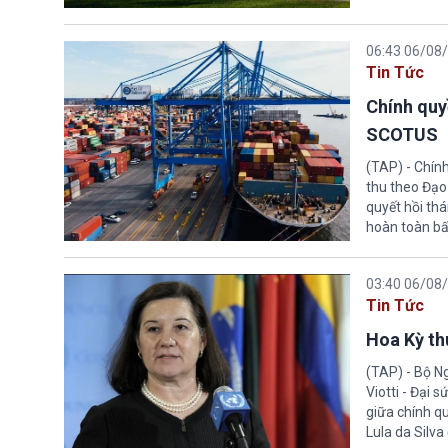
06:43 06/08
Tin Tức
Chính quy
SCOTUS
(TAP) - Chín
thu theo Đạo
quyết hồi thá
hoàn toàn bấ
03:40 06/08
Tin Tức
Hoa Kỳ thu
(TAP) - Bộ Ng
Viotti - Đại 
giữa chính q
Lula da Silva