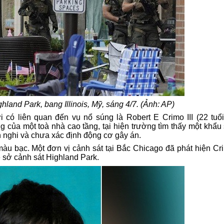
hland Park, bang Illinois, Mỹ, sáng 4/7. (Ảnh: AP)
ó liên quan đến vụ nổ súng là Robert E Crimo III (22 tuổi)
 của một toà nhà cao tầng, tại hiện trường tìm thấy một khẩu 
nh nghi và chưa xác định động cơ gây án.
àu bạc. Một đơn vị cảnh sát tại Bắc Chicago đã phát hiện Cri
ề sở cảnh sát Highland Park.