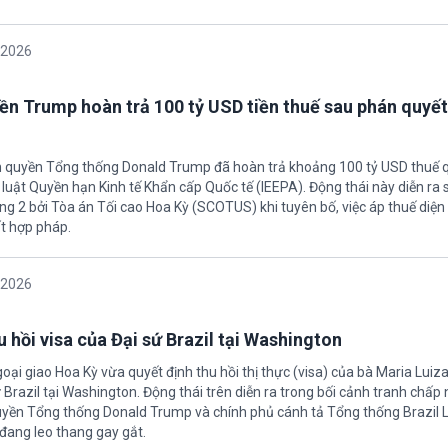
/2026
ền Trump hoàn trả 100 tỷ USD tiền thuế sau phán quyết
h quyền Tổng thống Donald Trump đã hoàn trả khoảng 100 tỷ USD thuế 
 luật Quyền hạn Kinh tế Khẩn cấp Quốc tế (IEEPA). Động thái này diễn ra
ng 2 bởi Tòa án Tối cao Hoa Kỳ (SCOTUS) khi tuyên bố, việc áp thuế diện 
t hợp pháp.
/2026
 hồi visa của Đại sứ Brazil tại Washington
oại giao Hoa Kỳ vừa quyết định thu hồi thị thực (visa) của bà Maria Luiza
sứ Brazil tại Washington. Động thái trên diễn ra trong bối cảnh tranh chấp
uyền Tổng thống Donald Trump và chính phủ cánh tả Tổng thống Brazil L
 đang leo thang gay gắt.