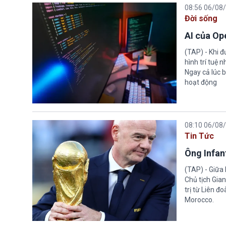
08:56 06/08
Đời sống
AI của Op
(TAP) - Khi 
hình trí tuệ 
Ngay cả lúc b
hoạt động
08:10 06/08
Tin Tức
Ông Infant
(TAP) - Giữa 
Chủ tịch Gian
trị từ Liên đ
Morocco.