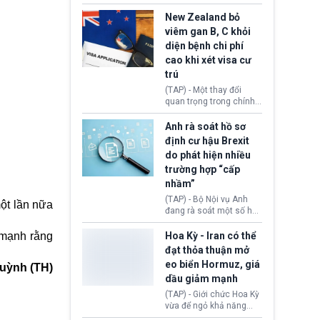
hồi tháng 2 bởi Tòa án
thu hồi thị thực (visa)
Tối cao Hoa Kỳ
của bà Maria Luiza
New Zealand bỏ
(SCOTUS) khi tuyên bố,
Ribeiro Viotti - Đại sứ
viêm gan B, C khỏi
việc áp thuế diện rộng là
Brazil tại Washington.
diện bệnh chi phí
hoàn toàn bất hợp pháp.
Động thái trên diễn ra
cao khi xét visa cư
trong bối cảnh tranh
chấp ngoại giao giữa
trú
chính quyền Tổng thống
(TAP) - Một thay đổi
Donald Trump và chính
quan trọng trong chính
phủ cánh tả Tổng thống
sách nhập cư của New
Brazil Luiz Inácio Lula
Zealand đang mở ra
Anh rà soát hồ sơ
da Silva đang leo thang
thêm cơ hội cho nhiều
định cư hậu Brexit
gay gắt.
người muốn định cư. Từ
do phát hiện nhiều
nay, người mắc viêm
trường hợp “cấp
gan B hoặc viêm gan C
sẽ không còn bị mặc
nhầm”
định không đáp ứng tiêu
(TAP) - Bộ Nội vụ Anh
ột lần nữa
chuẩn sức khỏe chỉ vì
đang rà soát một số hồ
chi phí điều trị khi nộp hồ
sơ thuộc Chương trình
sơ xin visa cư trú.
Định cư EU (EU
 mạnh rằng
Hoa Kỳ - Iran có thể
Settlement Scheme -
đạt thỏa thuận mở
EUSS) sau khi xác định
eo biển Hormuz, giá
uỳnh (TH)
có trường hợp được cấp
dầu giảm mạnh
quy chế cư trú hậu
Brexit “do nhầm lẫn”.
(TAP) - Giới chức Hoa Kỳ
Động thái này làm dấy
vừa để ngỏ khả năng
lên lo ngại về việc thực
sớm đạt thỏa thuận với