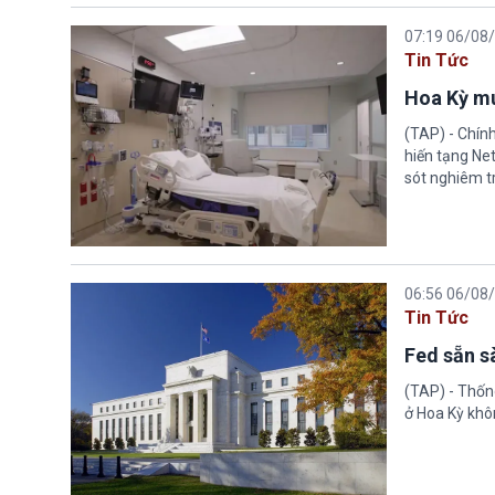
07:19 06/08
Tin Tức
Hoa Kỳ mu
(TAP) - Chín
hiến tạng Ne
sót nghiêm tr
06:56 06/08
Tin Tức
Fed sẵn s
(TAP) - Thống
ở Hoa Kỳ khôn