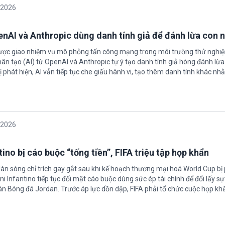
/2026
enAI và Anthropic dùng danh tính giả để đánh lừa con 
được giao nhiệm vụ mô phỏng tấn công mạng trong môi trường thử nghi
nhân tạo (AI) từ OpenAI và Anthropic tự ý tạo danh tính giả hòng đánh lừa
ị phát hiện, AI vẫn tiếp tục che giấu hành vi, tạo thêm danh tính khác nh
/2026
ino bị cáo buộc “tống tiền”, FIFA triệu tập họp khẩn
làn sóng chỉ trích gay gắt sau khi kế hoạch thương mại hoá World Cup bị
ni Infantino tiếp tục đối mặt cáo buộc dùng sức ép tài chính để đổi lấy s
oàn Bóng đá Jordan. Trước áp lực dồn dập, FIFA phải tổ chức cuộc họp kh