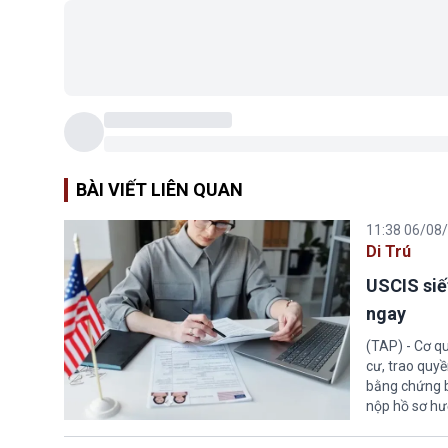
BÀI VIẾT LIÊN QUAN
11:38 06/08
Di Trú
USCIS siế
ngay
(TAP) - Cơ qu
cư, trao quy
bằng chứng bắ
nộp hồ sơ hư