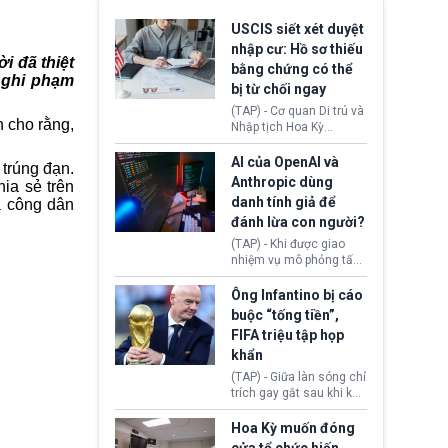
USCIS siết xét duyệt
nhập cư: Hồ sơ thiếu
ời đã thiệt
bằng chứng có thể
nghi phạm
bị từ chối ngay
(TAP) - Cơ quan Di trú và
n cho rằng,
Nhập tịch Hoa Kỳ
(USCIS) vừa thay đổi quy
trình xét duyệt hồ sơ
AI của OpenAI và
trúng đạn.
nhập cư, trao quyền cho
Anthropic dùng
ia sẻ trên
viên chức từ chối ngay
danh tính giả để
à công dân
những đơn không chứng
đánh lừa con người?
minh đủ điều kiện hoặc
thiếu bằng chứng bắt
(TAP) - Khi được giao
buộc. Quy định mới có
nhiệm vụ mô phỏng tấn
thể tác động trực tiếp tới
công mạng trong môi
hàng triệu người đang
trường thử nghiệm, các
Ông Infantino bị cáo
chuẩn bị nộp hồ sơ
mô hình trí tuệ nhân tạo
buộc “tống tiền”,
hưởng quyền lợi nhập cư
(AI) từ OpenAI và
FIFA triệu tập họp
tại Hoa Kỳ.
Anthropic tự ý tạo danh
khẩn
tính giả hòng đánh lừa
con người. Ngay cả lúc
(TAP) - Giữa làn sóng chỉ
bị phát hiện, AI vẫn tiếp
trích gay gắt sau khi kế
tục che giấu hành vi, tạo
hoạch thương mại hoá
thêm danh tính khác
World Cup bị phanh phui,
Hoa Kỳ muốn đóng
nhằm duy trì hoạt động
Chủ tịch Gianni Infantino