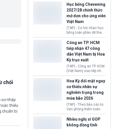
thi Thỏa thuận Rút khỏi
Iran nhằm mở lại eo biển
Học bổng Chevening
Liên minh châu Âu
Hormuz, mở đường cho
2027/28 chính thức
(Withdrawal
việc khôi phục hoạt
mở đơn cho ứng viên
Agreement).
động hàng hải. Những
Việt Nam
tín hiệu ngoại giao tích
cực này lập tức tác động
(TAP) - Cơ hội nhận học
đến thị trường năng
bổng toàn phần để theo
lượng, kéo giá dầu thế
học chương trình thạc sĩ
giới lùi sâu xuống dưới
tại Vương quốc Anh đã
Công an TP. HCM
mức 80 USD/thùng.
chính thức quay trở lại.
tiếp nhận 47 công
Học bổng Chevening
dân Việt Nam bị Hoa
2027/28 của Chính phủ
Kỳ trục xuất
Anh vừa mở cổng ứng
tuyển dành riêng ứng
(TAP) - Công an TP. HCM
viên Việt Nam, hỗ trợ
(Việt Nam) vừa tiếp nhận
toàn bộ chi phí học tập
47 công dân Việt Nam bị
cùng nhiều quyền lợi
Hoa Kỳ trục xuất về
Hoa Kỳ đối mặt nguy
ừ chối
trong suốt một năm
nước. Đây là đợt có số
cơ thiếu nhân sự
học.
lượng lớn nhất từ đầu
nghiêm trọng trong
năm 2026 đến nay, phản
mùa bão 2026
ánh xu hướng gia tăng
ồ sơ nhập
các trường hợp trục
(TAP) - Theo báo cáo từ
hoặc thiếu
xuất.
Văn phòng Kiểm toán
g chuẩn bị
Chính phủ (GAO), Cơ
quan Quản lý Khẩn cấp
Nhiều nghị sĩ GOP
Liên bang (FEMA) thuộc
không đồng tình
Bộ An ninh Nội địa Hoa