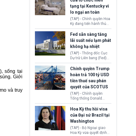
cửa tổ chức hiến
tiếp tục đối mặt cáo
tạng tại Kentucky vì
buộc dùng sức ép tài
lo ngại an toàn
chính để đổi lấy sự ủng
chính trị từ Liên đoàn
(TAP) - Chính quyền Hoa
Bóng đá Jordan. Trước
Kỳ đang tiến hành thủ
áp lực dồn dập, FIFA phải
tục thu hồi chứng nhận
tổ chức cuộc họp khẩn ở
hoạt động của tổ chức
Fed sẵn sàng tăng
Morocco.
hiến tạng Network for
lãi suất nếu lạm phát
Hope (bang Kentucky).
không hạ nhiệt
Nguyên nhân vì đơn vị
này bị cáo buộc có nhiều
(TAP) - Thống đốc Cục
sai sót nghiêm trọng, vi
Dự trữ Liên bang (Fed)
phạm quy định về an
Lisa Cook nói sẽ ủng hộ
toàn y tế.
tăng lãi suất nếu lạm
Chính quyền Trump
, sống tại
phát ở Hoa Kỳ không tiếp
hoàn trả 100 tỷ USD
súng. Giới
tục giảm trong thời gian
tiền thuế sau phán
tới.
quyết của SCOTUS
mo và truy
(TAP) - Chính quyền
Tổng thống Donald
Trump đã hoàn trả
khoảng 100 tỷ USD thuế
Hoa Kỳ thu hồi visa
quan từng thu theo Đạo
của Đại sứ Brazil tại
luật Quyền hạn Kinh tế
Washington
Khẩn cấp Quốc tế
(IEEPA). Động thái này
(TAP) - Bộ Ngoại giao
diễn ra sau phán quyết
Hoa Kỳ vừa quyết định