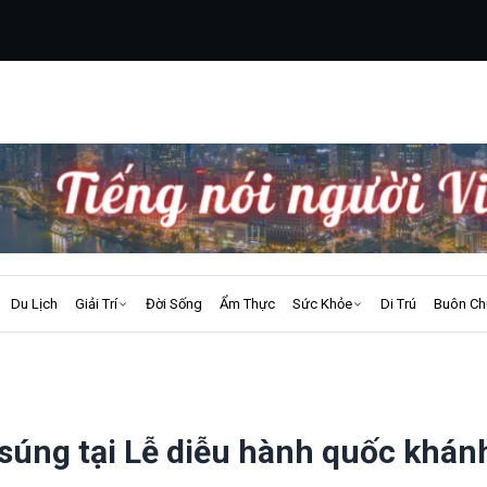
Du Lịch
Giải Trí
Đời Sống
Ẩm Thực
Sức Khỏe
Di Trú
Buôn Ch
ả súng tại Lễ diễu hành quốc khá