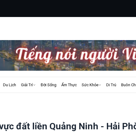
Du Lịch
Giải Trí
Đời Sống
Ẩm Thực
Sức Khỏe
Di Trú
Buôn Ch
vực đất liền Quảng Ninh - Hải P