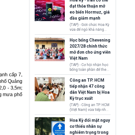
Hoa Kỳ - Iran có thể
Settlement Scheme -
đạt thỏa thuận mở
EUSS) sau khi xác định
eo biển Hormuz, giá
có trường hợp được cấp
dầu giảm mạnh
quy chế cư trú hậu
Brexit “do nhầm lẫn”.
(TAP) - Giới chức Hoa Kỳ
Động thái này làm dấy
vừa để ngỏ khả năng
lên lo ngại về việc thực
sớm đạt thỏa thuận với
thi Thỏa thuận Rút khỏi
Iran nhằm mở lại eo biển
Học bổng Chevening
Liên minh châu Âu
Hormuz, mở đường cho
2027/28 chính thức
(Withdrawal
việc khôi phục hoạt
mở đơn cho ứng viên
Agreement).
động hàng hải. Những
Việt Nam
tín hiệu ngoại giao tích
cực này lập tức tác động
(TAP) - Cơ hội nhận học
đến thị trường năng
bổng toàn phần để theo
lượng, kéo giá dầu thế
ạnh cấp 7,
học chương trình thạc sĩ
giới lùi sâu xuống dưới
tại Vương quốc Anh đã
Công an TP. HCM
h phố Quảng
mức 80 USD/thùng.
chính thức quay trở lại.
tiếp nhận 47 công
,0 - 3,5m;
Học bổng Chevening
dân Việt Nam bị Hoa
2027/28 của Chính phủ
ng mưa phổ
Kỳ trục xuất
Anh vừa mở cổng ứng
tuyển dành riêng ứng
(TAP) - Công an TP. HCM
viên Việt Nam, hỗ trợ
(Việt Nam) vừa tiếp nhận
toàn bộ chi phí học tập
47 công dân Việt Nam bị
cùng nhiều quyền lợi
Hoa Kỳ trục xuất về
Hoa Kỳ đối mặt nguy
trong suốt một năm
nước. Đây là đợt có số
cơ thiếu nhân sự
học.
lượng lớn nhất từ đầu
nghiêm trọng trong
năm 2026 đến nay, phản