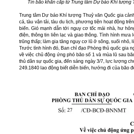
Tin bão khẩn cấp từ Trung tâm Dự báo Khí tượng T
Trung tâm Dự báo Khí tượng Thuỷ văn Quốc gia cảnh b
cá, tàu vận tải, tàu du lịch, phương tiện hoạt động trê
biển. Gió mạnh dẫn tới nguy cơ tốc mái nhà, hư hỏn
điện, thông tin liên lạc và giao thông. Tình hình mư
trũng thấp; làm gia tăng nguy cơ lũ ở sông, suối nhỏ, lũ
Trước tình hình đó, Ban chỉ đạo Phòng thủ quốc gia
về việc chủ động ứng phó
bão
số 1 và mùa lũ sau bão
thủ dân sự quốc gia, đến sáng ngày 3/7, lực lượng 
249.1840 lao động biết diễn biến, hướng đi của bão đ