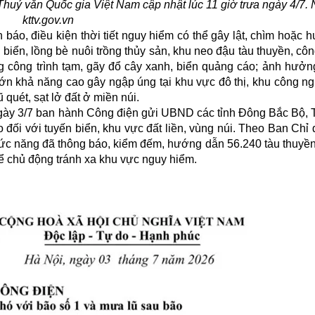
huỷ văn Quốc gia Việt Nam cập nhật lúc 11 giờ trưa ngày 4/7.
kttv.gov.vn
áo, điều kiện thời tiết nguy hiểm có thể gây lật, chìm hoặc h
n biển, lồng bè nuôi trồng thủy sản, khu neo đậu tàu thuyền, côn
g công trình tạm, gãy đổ cây xanh, biển quảng cáo; ảnh hưởn
a lớn khả năng cao gây ngập úng tại khu vực đô thị, khu công n
 quét, sạt lở đất ở miền núi.
 ngày 3/7 ban hành Công điện gửi UBND các tỉnh Đông Bắc Bộ,
 đối với tuyến biển, khu vực đất liền, vùng núi. Theo Ban Ch
chức năng đã thông báo, kiểm đếm, hướng dẫn 56.240 tàu thuyề
ể chủ động tránh xa khu vực nguy hiểm.