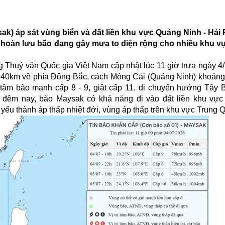
ysak) áp sát vùng biển và đất liền khu vực Quảng Ninh - Hải
ời hoàn lưu bão đang gây mưa to diện rộng cho nhiều khu 
 Thuỷ văn Quốc gia Việt Nam cập nhật lúc 11 giờ trưa ngày 4/
g 40km về phía Đông Bắc, cách Móng Cái (Quảng Ninh) khoản
m bão mạnh cấp 8 - 9, giật cấp 11, di chuyển hướng Tây B
n đêm nay, bão Maysak có khả năng đi vào đất liền khu vự
yếu thành áp thấp nhiệt đới, vùng áp thấp trên khu vực Trung 