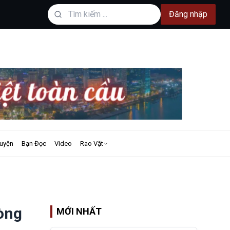
Đăng nhập
uyện
Bạn Đọc
Video
Rao Vặt
hòng
MỚI NHẤT