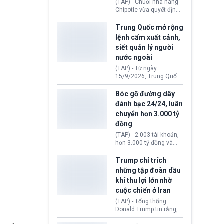
(TAP) - Chuỗi nhà hàng
thăm địa điểm này.
Chipotle vừa quyết định
loại bỏ tất cả ớt jalapeño
khỏi những cửa hàng
Trung Quốc mở rộng
trên toàn lãnh thổ Hoa
lệnh cấm xuất cảnh,
Kỳ. Nguyên nhân do cơ
siết quản lý người
quan y tế nghi ngờ
nước ngoài
nguyên liệu liên quan
đến ổ dịch Salmonella
(TAP) - Từ ngày
khiến ít nhất 110 người
15/9/2026, Trung Quốc
mắc bệnh tại bang
áp dụng quy định mới về
Minnesota.
quản lý xuất nhập cảnh.
Bóc gỡ đường dây
Một hành vi vi phạm giấy
đánh bạc 24/24, luân
tờ, xuất nhập cảnh trái
chuyển hơn 3.000 tỷ
phép hay liên quan kiểm
đồng
soát công nghệ có thể
khiến công dân Trung
(TAP) - 2.003 tài khoản,
Quốc đối mặt lệnh cấm
hơn 3.000 tỷ đồng và
xuất cảnh kéo dài tới 3
một đường dây đánh
năm. Trong khi đó, người
bạc xuyên quốc gia vận
Trump chỉ trích
nước ngoài sử dụng giấy
hành 24/24 giờ vừa bị
những tập đoàn dầu
tờ giả có nguy cơ bị từ
Công an TP. Hải Phòng
khí thu lợi lớn nhờ
chối nhập cảnh hoặc
(Việt Nam) bóc gỡ.
cấm vào Trung Quốc tới
cuộc chiến ở Iran
5 năm.
(TAP) - Tổng thống
Donald Trump tin rằng, 2
tập đoàn dầu khí