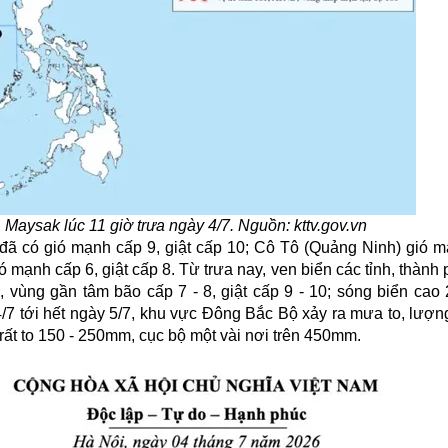
Maysak lúc 11 giờ trưa ngày 4/7. Nguồn: kttv.gov.vn
ã có gió mạnh cấp 9, giật cấp 10; Cô Tô (Quảng Ninh) gió m
 mạnh cấp 6, giật cấp 8. Từ trưa nay, ven biển các tỉnh, thàn
vùng gần tâm bão cấp 7 - 8, giật cấp 9 - 10; sóng biển cao 2
/7 tới hết ngày 5/7, khu vực Đông Bắc Bộ xảy ra mưa to, lượ
rất to 150 - 250mm, cục bộ một vài nơi trên 450mm.