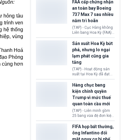
ExxonMobil và Chevron
 Nguồn:
FAA cấp chứng nhận
đã thu về lợi nhuận quá
an toàn bay Boeing
lớn nhờ giá dầu tăng
737 Max 7 sau nhiều
ư hỏng tàu
mạnh suốt thời gian Hoa
năm trì hoãn
Kỳ xảy ra xung đột ở
g trình ven
Iran. Trên cơ sở đó, lãnh
(TAP) - Cục Hàng không
g hệ thống
đạo Nhà Trắng kêu gọi
Liên bang Hoa Kỳ (FAA)
ghiệp, vùng
các doanh nghiệp cần
vừa chính thức cấp
giảm giá bán cho người
chứng nhận an toàn bay
Sản xuất Hoa Kỳ bứt
tiêu dùng.
cho Boeing 737 Max 7,
phá, nhưng lo ngại
 Thanh Hoá
mẫu máy bay nhỏ nhất
lạm phát cũng gia
ỉ đạo Phòng
trong dòng 737 Max
tăng
thuộc Boeing
n cùng hơn
Commercial Airplanes
(TAP) - Hoạt động sản
(Boeing). Động thái này
xuất tại Hoa Kỳ đã đạt
chính thức khép lại gần
tốc độ nhanh nhất trong
một thập kỷ trì hoãn chờ
hơn 4 năm qua, cho
Hàng chục bang
các cuộc đánh giá
thấy nền kinh tế đang
kiện chính quyền
nghiêm ngặt.
phục hồi tích cực, bất
Trump vì mức thuế
chấp tác động từ thuế
quan toàn cầu mới
quan. Tuy nhiên, không
ít doanh nghiệp vẫn cảm
(TAP) - Liên minh gồm
thấy áp lực lạm phát, bất
25 bang vừa đệ đơn kiện
ổn địa chính trị hiện còn
chính quyền Tổng thống
nghiêm trọng hơn cả
Donald Trump. Phe
FIFA họp bất thường,
giai đoạn đại dịch
nguyên đơn tin rằng,
ông Infantino đối
COVID-19.
hành động áp thuế 10 -
mặt nguy cơ bị phế