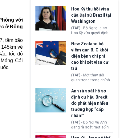
Hoa Kỳ thu hồi visa
của Đại sứ Brazil tại
 Phòng với
Washington
vực ở Đông
(TAP) - Bộ Ngoại giao
Hoa Kỳ vừa quyết định
thu hồi thị thực (visa)
7, tâm bão
của bà Maria Luiza
New Zealand bỏ
g 145km về
Ribeiro Viotti - Đại sứ
viêm gan B, C khỏi
Brazil tại Washington.
ắc, tốc độ
diện bệnh chi phí
Động thái trên diễn ra
c Móng Cái
cao khi xét visa cư
trong bối cảnh tranh
Quốc.
chấp ngoại giao giữa
trú
chính quyền Tổng thống
(TAP) - Một thay đổi
Donald Trump và chính
quan trọng trong chính
phủ cánh tả Tổng thống
sách nhập cư của New
Brazil Luiz Inácio Lula
Zealand đang mở ra
Anh rà soát hồ sơ
da Silva đang leo thang
thêm cơ hội cho nhiều
định cư hậu Brexit
gay gắt.
người muốn định cư. Từ
do phát hiện nhiều
nay, người mắc viêm
trường hợp “cấp
gan B hoặc viêm gan C
sẽ không còn bị mặc
nhầm”
định không đáp ứng tiêu
(TAP) - Bộ Nội vụ Anh
chuẩn sức khỏe chỉ vì
đang rà soát một số hồ
chi phí điều trị khi nộp hồ
sơ thuộc Chương trình
sơ xin visa cư trú.
Định cư EU (EU