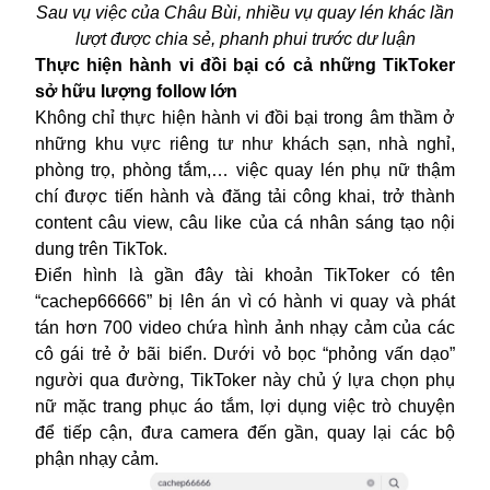
Sau vụ việc của Châu Bùi, nhiều vụ quay lén khác lần
lượt được chia sẻ, phanh phui trước dư luận
Thực hiện hành vi đồi bại có cả những TikToker
sở hữu lượng follow lớn
Không chỉ thực hiện hành vi đồi bại trong âm thầm ở
những khu vực riêng tư như khách sạn, nhà nghỉ,
phòng trọ, phòng tắm,… việc quay lén phụ nữ thậm
chí được tiến hành và đăng tải công khai, trở thành
content câu view, câu like của cá nhân sáng tạo nội
dung trên TikTok.
Điển hình là gần đây tài khoản TikToker có tên
“cachep66666” bị lên án vì có hành vi quay và phát
tán hơn 700 video chứa hình ảnh nhạy cảm của các
cô gái trẻ ở bãi biển. Dưới vỏ bọc “phỏng vấn dạo”
người qua đường, TikToker này chủ ý lựa chọn phụ
nữ mặc trang phục áo tắm, lợi dụng việc trò chuyện
để tiếp cận, đưa camera đến gần, quay lại các bộ
phận nhạy cảm.