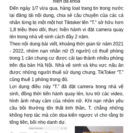
hiện đã khóa
Đến ngày 1/7 vừa qua, hàng loạt trang tin trong nước
lại đăng tải nội dung, chia sẻ câu chuyện của các cá
nhân từng bị một một hot Tiktoker tên “T.” sở hữu hơn
1,8 triệu theo dõi, thực hiện hành vi đặt camera quay
lén trong nhà vệ sinh cách đây 2 năm.
Theo nội dung bài viết, khoảng thời gian từ năm 2021
- 2022, nhóm nạn nhân nữ (5 người) có thuê phòng
trong 1 căn chung cư được cải tạo thành nhiều phòng
trên địa bàn Hà Nội. Nhà vệ sinh và khu vực nấu ăn
được những người thuê sử dụng chung.
TikToker
“T.”
cũng thuê 1 phòng trong đó.
Lợi dụng điều này “T.” đã đặt camera trong nhà vệ
sinh, đồng thời tiến hành quay lén, lưu trữ các video,
hình ảnh nhạy cảm của nhóm nữ. Khi nạn nhân yêu
cầu bồi thường tổn thất tinh thần, T. chẳng những
không hợp tác mà còn dọa kiện ngược vì cho rằng bị
tống tiền, bôi nhọ danh dự.