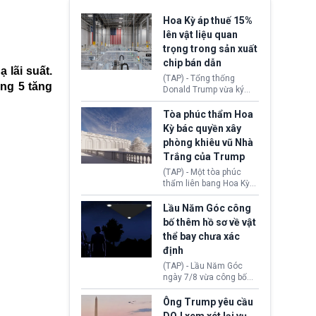
Hoa Kỳ áp thuế 15%
lên vật liệu quan
trọng trong sản xuất
chip bán dẫn
 lãi suất.
(TAP) - Tổng thống
áng 5 tăng
Donald Trump vừa ký
sắc lệnh áp thuế bổ
sung 15% cùng cơ chế
Tòa phúc thẩm Hoa
giá sàn nhập khẩu
Kỳ bác quyền xây
nghiêm ngặt đối với
phòng khiêu vũ Nhà
polysilicon và các sản
Trắng của Trump
phẩm hạ nguồn. Quyết
định này nhằm khôi
(TAP) - Một tòa phúc
phục chuỗi cung ứng
thẩm liên bang Hoa Kỳ
công nghệ, năng lượng
vừa phán quyết, chính
mặt trời nội địa trước sự
quyền Tổng thống
Lầu Năm Góc công
thống trị của Trung
Donald Trump không có
bố thêm hồ sơ về vật
Quốc.
quyền tự ý xây phòng
thể bay chưa xác
khiêu vũ mới rộng
định
khoảng 90.000 feet
vuông tại khu vực Cánh
(TAP) - Lầu Năm Góc
Đông Nhà Trắng.
ngày 7/8 vừa công bố
thêm 41 hồ sơ liên quan
đến UFO hay còn được
Ông Trump yêu cầu
gọi là hiện tượng bất