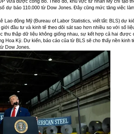
 ADP vừa được công bố. Theo đó, khu vực tư nhân Mỹ chỉ tạo t
on số dự báo 110.000 từ Dow Jones. Đây cũng mức tăng việc làm
 Lao động Mỹ (Bureau of Labor Statistics, viết tắt: BLS) dự k
giới đầu tư và kinh tế theo dõi sát sao hơn nhiều so với số li
c thu thập dữ liệu không giống nhau, sự kết hợp cả hai được 
ộng
Hoa Kỳ
. Dự kiến, báo cáo của từ BLS sẽ cho thấy nền kinh t
 từ Dow Jones.