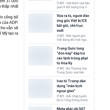
hêm 37.000
động tại Việt Nam và
(TAP) - Việt Nam vừa bàn
 thấp nhất
Lào, lôi kéo hàng nghìn
giao 8 đối tượng truy nã
người tham gia, luân
đỏ Interpol cho lực lượng
chuyển dòng tiền qua
chức năng Hàn Quốc.
Vừa ra tù, người đàn
iến công bố
nhiều lớp tài khoản. Sau
Nhóm này bị xác định
ông gốc Việt bị ICE
hơn 2 tuần phối hợp truy
ệu của ADP.
lừa đảo 619 nạn nhân,
bắt giữ, chờ trục
xét, lực lượng chức năng
chiếm đoạt hơn 17,7 tỷ
cho vẫn sẽ
hai nước đã bắt giữ 171
xuất
KRW.
ế Mỹ tạo ra
đối tượng.
(TAP) - Một người gốc
Việt đang đối mặt nguy
cơ bị trục xuất khỏi Hoa
Kỳ sau khi đã chấp hành
Trung Quốc tung
xong bản án liên quan
“đòn kép” đáp trả
đến tội ác từ hơn 30
các lệnh trừng phạt
năm trước tại California.
từ Hoa Kỳ
(TAP) - Bộ Thương mại
Trung Quốc vừa tiến
hành áp đặt lệnh trừng
phạt lên hàng loạt thực
Iran tố Trump dàn
thể và siết chặt kiểm
dựng “màn kịch
soát xuất khẩu máy bay
ngoại giao”
không người lái (UAV)
sang Hoa Kỳ. Động thái
(TAP) - Bất chấp tuyên
này nhằm đáp trả các
bố từ Tổng thống Donald
biện pháp hạn chế
Trump về tiến trình đàm
thương mại, áp thuế mới
phán hòa bình, Iran
Meta phải chi 567