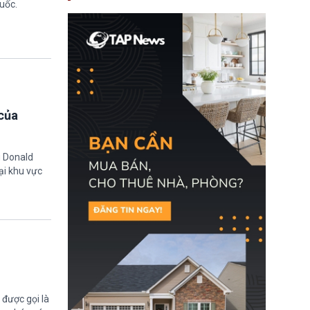
uốc.
nay, người mắc viêm
gan B hoặc viêm gan C
sẽ không còn bị mặc
định không đáp ứng tiêu
chuẩn sức khỏe chỉ vì
chi phí điều trị khi nộp hồ
sơ xin visa cư trú.
của
g Donald
ại khu vực
được gọi là