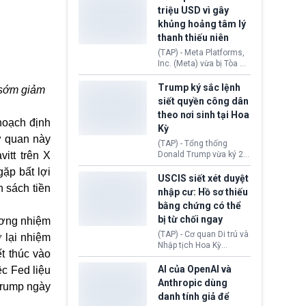
cùng lệnh cấm công
khẳng định chưa có bất
triệu USD vì gây
nghệ gần đây từ phía
kỳ thỏa thuận nào.
khủng hoảng tâm lý
Washington.
Tehran cho rằng, Hoa Kỳ
thanh thiếu niên
chỉ đang dàn dựng “màn
kịch ngoại giao” để xoa
(TAP) - Meta Platforms,
dịu căng thẳng.
Inc. (Meta) vừa bị Tòa án
bang New Mexico yêu
cầu đóng góp 567 triệu
Trump ký sắc lệnh
 sớm giảm
USD vào một quỹ khắc
siết quyền công dân
phục hậu quả. Quyết
theo nơi sinh tại Hoa
định này diễn ra sau khi
hoạch định
Kỳ
toà xác định, những nền
cơ quan này
tảng mạng xã hội
(TAP) - Tổng thống
(Facebook, Instagram)
Donald Trump vừa ký 2
itt trên X
thuộc công ty gây ra
sắc lệnh hành pháp mới
ặp bất lợi
cuộc khủng hoảng sức
nhằm siết chặt chính
USCIS siết xét duyệt
khỏe tâm thần ở thanh
sách quyền công dân
h sách tiền
nhập cư: Hồ sơ thiếu
thiếu niên.
theo nơi sinh. Động thái
bằng chứng có thể
diễn ra sau khi Tòa án
bị từ chối ngay
Tối cao Hoa Kỳ
ương nhiệm
(SCOTUS) hôm 30/7
(TAP) - Cơ quan Di trú và
ở lại nhiệm
tuyên bố bác bỏ, ngăn
Nhập tịch Hoa Kỳ
chính quyền thực hiện
t thúc vào
(USCIS) vừa thay đổi quy
chính sách này.
trình xét duyệt hồ sơ
AI của OpenAI và
ệc Fed liệu
nhập cư, trao quyền cho
Anthropic dùng
 Trump ngày
viên chức từ chối ngay
danh tính giả để
những đơn không chứng