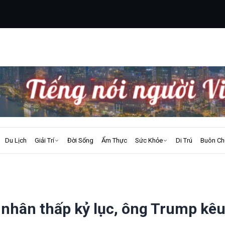
Du Lịch
Giải Trí
Đời Sống
Ẩm Thực
Sức Khỏe
Di Trú
Buôn Ch
 nhân thấp kỷ lục, ông Trump kêu