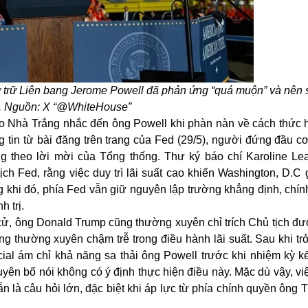
 trữ Liên bang Jerome Powell đã phản ứng “quá muộn” và nên
ất. Nguồn: X “@WhiteHouse”
ạo
Nhà Trắng
nhắc đến ông Powell khi phàn nàn về cách thức 
ông tin từ bài đăng trên trang của Fed (29/5), người đứng đầu 
 theo lời mời của Tổng thống. Thư ký báo chí Karoline Leav
h Fed, rằng việc duy trì lãi suất cao khiến Washington, D.C g
g khi đó, phía Fed vẫn giữ nguyên lập trường khẳng định, chín
h trị.
h cử, ông Donald Trump cũng thường xuyên chỉ trích Chủ tịch đ
g thường xuyên chậm trễ trong điều hành lãi suất. Sau khi tr
ial ám chỉ khả năng sa thải ông Powell trước khi nhiệm kỳ kế
yên bố nói không có ý định thực hiện điều này. Mặc dù vậy, vi
ẫn là câu hỏi lớn, đặc biệt khi áp lực từ phía chính quyền ông