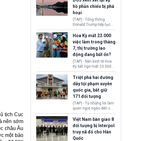
DOJ xem xét lại vụ
thường chưa xác định
hồ phản chiếu bị phá
(UAP). Những tài liệu này
hoại
bao gồm hình ảnh,
video, báo cáo từ nhiều
(TAP) - Tổng thống
cơ quan khác nhau như
Donald Trump tiếp tục
Cục Điều tra Liên bang
cho rằng, hồ phản chiếu
(FBI), Cơ quan Tình báo
trước Đài tưởng niệm
Hoa Kỳ mất 23.000
Trung ương (CIA) và Bộ
Lincoln bị phá hoại. Lãnh
việc làm trong tháng
Ngoại giao (DOS).
đạo Nhà Trắng yêu cầu
7, thị trường lao
Bộ Tư pháp (DOJ) xem
động đang bất ổn?
xét lại quyết định hủy
truy tố những cá nhân bị
(TAP) - Nền kinh tế Hoa
nghi ngờ làm hư hại
Kỳ bất ngờ mất 23.000
công trình.
việc làm vào tháng 7,
cho thấy thị trường lao
Triệt phá hai đường
động có dấu hiệu suy
dây tội phạm xuyên
yếu sau thời gian duy trì
quốc gia, bắt giữ
tương đối ổn định suốt
171 đối tượng
nửa năm 2026.
(TAP) - Từ những lời làm
quen ngọt ngào đến các
“sàn vàng ảo”, bất động
ủ tịch Cục
sản trực tuyến cùng
Việt Nam bàn giao 8
và nên sớm
đường dây đánh bạc quy
đối tượng bị Interpol
ệc châu Âu
mô lớn, hai tổ chức tội
truy nã đỏ cho Hàn
phạm xuyên quốc gia đã
ớc một báo
Quốc
dựng lên mạng lưới hoạt