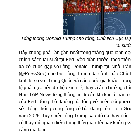
Tổng thống Donald Trump cho rằng, Chủ tịch Cục Dự
lãi su
Đây không phải lần gần nhất trong tháng qua lãnh đ
chính sách lãi suất tại Fed. Vào tuần trước, theo th
đã có cuộc gặp với ông Donald Trump tại Nhà Trắng
(@PressSec) cho biết, ông Trump đã cảnh báo Chủ tịc
kinh tế so với Trung Quốc và các quốc gia khác. Tron
tệ phải dựa trên dữ liệu kinh tế, thay vì ảnh hưởng chín
Như TAP News từng thông tin, trước khi khi tái tran
của Fed, đồng thời không hài lòng với việc đối phươn
sở, Tổng thống cũng từng có bài đăng trên Truth Soc
năm 2026. Tuy nhiên, ông Trump sau đó đã thay đổi tu
có thay đổi quan điểm trong thời gian tới hay không v
càng gia tăng.