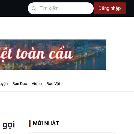
Đăng nhập
uyện
Bạn Đọc
Video
Rao Vặt
 gọi
MỚI NHẤT