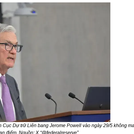
h Cục Dự trữ Liên bang Jerome Powell vào ngày 29/5 không ma
an điểm. Nguồn: X “@federalreserve”