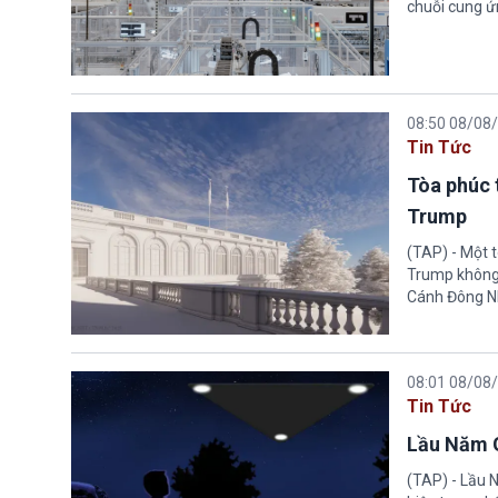
chuỗi cung ứn
08:50 08/08
Tin Tức
Tòa phúc 
Trump
(TAP) - Một 
Trump không 
Cánh Đông N
08:01 08/08
Tin Tức
Lầu Năm G
(TAP) - Lầu 