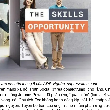
u vực tư nhân tháng 5 của ADP. Nguồn: adpresearch.com
rên mạng xã hội Truth Social (@realdonaldtrump) cho rằng, Ch
 Fed) – ông Jerome Powell đã phản ứng “quá muộn” (too late) 
 vọng, nói Chủ tịch Fed không hành động kịp thời, bất chấp vi
ẫn giữ nguyên. Tuyên bố trên của ông Trump nhằm phản ứng trư