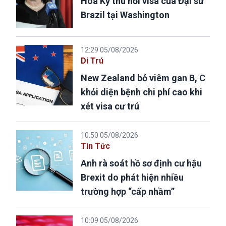
Hoa Kỳ thu hồi visa của Đại sứ
Brazil tại Washington
12:29 05/08/2026
Di Trú
New Zealand bỏ viêm gan B, C
khỏi diện bệnh chi phí cao khi
xét visa cư trú
10:50 05/08/2026
Tin Tức
Anh rà soát hồ sơ định cư hậu
Brexit do phát hiện nhiều
trường hợp “cấp nhầm”
10:09 05/08/2026