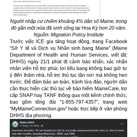
Người nhập cư chiếm khoảng 4% dân số Maine, trong
đó gần một nửa đã sinh sống tại Hoa Kỳ hơn 20 năm.
Nguồn: Migration Policy Institute
Trước việc ICE gia tăng hoạt động, trang Facebook
“Sở Y tế và Dịch vụ Nhân sinh bang Maine” (Maine
Department of Health and Human Services, viết tắt:
DHHS) ngày 21/1 phát đi cảnh báo khẩn, xác nhận
nhân viên hỗ trợ phúc lợi tiểu bang không bao giờ tự
ý đến thăm nhà, hỗ trợ thủ tục tận nơi mà không hẹn
trước. Để đảm bảo an toàn, tránh lừa đảo, người dân
cần thực hiện các thủ tục về bảo hiểm MaineCare, trợ
cấp SNAP hay TANF thông qua một kênh chính thức,
bao gồm tổng đài “1-855-797-4357”, trang web
“MyMaineConnection.gov” hoặc trực tiếp ở văn phòng
DHHS địa phương.