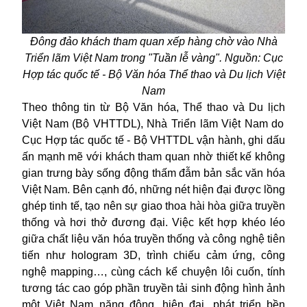
Đ
ông
đảo khách tham quan
xếp hàng chờ vào Nhà
Triển lãm Việt Nam trong "Tuần lễ vàng".
Nguồn
: Cục
Hợp tác quốc tế
-
Bộ
Văn hóa Thể thao và Du lịch Việt
Nam
Theo thông tin từ Bộ Văn hóa, Thể thao và Du lịch
Việt Nam (Bộ
VHTTDL
)
, Nhà Triển lãm Việt Nam do
Cục Hợp tác quốc tế
-
Bộ VHTTDL
vận hành
,
ghi dấu
ấn mạnh mẽ với khách tham quan nhờ thiết kế không
gian trưng bày sống động
thấm đẫm bản sắc văn hóa
Việt Nam.
Bên cạnh đó, n
hững nét hiện đại được lồng
ghép tinh tế, tạo nên sự giao thoa hài hòa giữa truyền
thống và hơi thở đương đại. Việc kết hợp khéo léo
giữa chất liệu văn hóa truyền thống và công nghệ tiên
tiến như hologram 3D, trình chiếu cảm ứng, công
nghệ mapping…, cùng cách kể chuyện lôi cuốn
,
tính
tương tác cao góp phần truyền tải sinh động hình ảnh
một Việt Nam năng động, hiện đại, phát triển bền