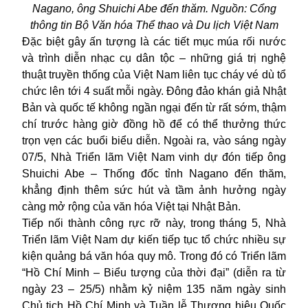
Nagano, ông Shuichi Abe đến thăm
. Nguồn: Cổng
thông tin Bộ Văn hóa Thể thao và Du lịch Việt Nam
Đặc biệt gây ấn tượng là các tiết mục múa rối nước
và trình diễn nhạc cụ dân tộc – những giá trị nghệ
thuật truyền thống của Việt Nam liên tục cháy vé dù tổ
chức
lên
tới
4 suất mỗi ngày. Đông đảo khán giả Nhật
Bản và quốc tế không ngần ngại đến từ rất sớm, thậm
chí trước hàng giờ đồng hồ để có thể thưởng thức
trọn vẹn các buổi biểu diễn.
Ngoài ra, vào s
áng ngày
07/5, Nhà Triển lãm Việt Nam vinh dự đón tiếp ông
Shuichi Abe – Thống đốc tỉnh Nagano đến thăm,
khẳng định thêm sức hút và tầm ảnh hưởng ngày
càng mở rộng của văn hóa Việt tại Nhật Bản.
Tiếp nối thành công rực rỡ này, trong tháng 5, Nhà
Triển lãm Việt Nam
dự kiến
tiếp tục tổ chức nhiều sự
kiện quảng bá văn hóa quy mô
.
T
rong đó
có
Triển lãm
“Hồ Chí Minh – Biểu tượng của thời đại” (diễn ra từ
ngày 23 – 25/5)
nhằm kỷ niệm 135 năm ngày sinh
Chủ tịch Hồ Chí Minh
và Tuần lễ Thương hiệu Quốc