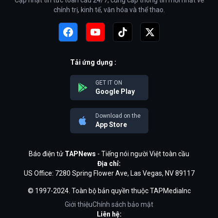
Cập nhật tin tức toàn cầu 24/7, cung cấp thông tin mới nhất về
chính trị, kinh tế, văn hóa và thể thao.
Tải ứng dụng :
GET IT ON
Google Play
Download on the
App Store
Báo điện tử
TAPNews
- Tiếng nói người Việt toàn cầu
Địa chỉ:
US Office: 7280 Spring Flower Ave, Las Vegas, NV 89117
© 1997-2024. Toàn bộ bản quyền thuộc TAPMediaInc
Giới thiệu
Chính sách bảo mật
Liên hệ: