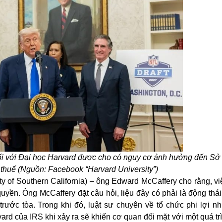
i với Đại học Harvard được cho có nguy cơ ảnh hưởng đến Sở
 thuế (Nguồn: Facebook “Harvard University”)
ty of Southern California) – ông Edward McCaffery cho rằng, việ
quyền. Ông McCaffery đặt câu hỏi, liệu đây có phải là động thá
trước tòa. Trong khi đó, luật sư chuyên về tổ chức phi lợi n
ard của IRS khi xảy ra sẽ khiến cơ quan đối mặt với một quá tr