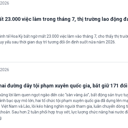
/2026
t 23.000 việc làm trong tháng 7, thị trường lao động đ
inh tế Hoa Kỳ bất ngờ mất 23.000 việc làm vào tháng 7, cho thấy thị trư
uy yếu sau thời gian duy trì tương đối ổn định suốt nửa năm 2026.
/2026
 hai đường dây tội phạm xuyên quốc gia, bắt giữ 171 đố
hững lời làm quen ngọt ngào đến các “sàn vàng ảo”, bất động sản trực t
nh bạc quy mô lớn, hai tổ chức tội phạm xuyên quốc gia đã dựng lên mạ
 Việt Nam và Lào, lôi kéo hàng nghìn người tham gia, luân chuyển dòng t
 khoản. Sau hơn 2 tuần phối hợp truy xét, lực lượng chức năng hai nước đ
g.