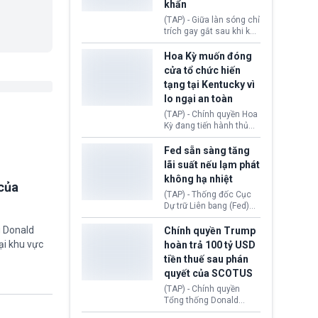
khẩn
tính giả hòng đánh lừa
con người. Ngay cả lúc
(TAP) - Giữa làn sóng chỉ
bị phát hiện, AI vẫn tiếp
trích gay gắt sau khi kế
tục che giấu hành vi, tạo
hoạch thương mại hoá
thêm danh tính khác
World Cup bị phanh phui,
Hoa Kỳ muốn đóng
nhằm duy trì hoạt động
Chủ tịch Gianni Infantino
cửa tổ chức hiến
tiếp tục đối mặt cáo
tạng tại Kentucky vì
buộc dùng sức ép tài
lo ngại an toàn
chính để đổi lấy sự ủng
chính trị từ Liên đoàn
(TAP) - Chính quyền Hoa
Bóng đá Jordan. Trước
Kỳ đang tiến hành thủ
áp lực dồn dập, FIFA phải
tục thu hồi chứng nhận
tổ chức cuộc họp khẩn ở
hoạt động của tổ chức
Fed sẵn sàng tăng
Morocco.
hiến tạng Network for
lãi suất nếu lạm phát
Hope (bang Kentucky).
không hạ nhiệt
Nguyên nhân vì đơn vị
của
này bị cáo buộc có nhiều
(TAP) - Thống đốc Cục
sai sót nghiêm trọng, vi
Dự trữ Liên bang (Fed)
phạm quy định về an
Lisa Cook nói sẽ ủng hộ
toàn y tế.
tăng lãi suất nếu lạm
g Donald
Chính quyền Trump
phát ở Hoa Kỳ không tiếp
ại khu vực
hoàn trả 100 tỷ USD
tục giảm trong thời gian
tiền thuế sau phán
tới.
quyết của SCOTUS
(TAP) - Chính quyền
Tổng thống Donald
Trump đã hoàn trả