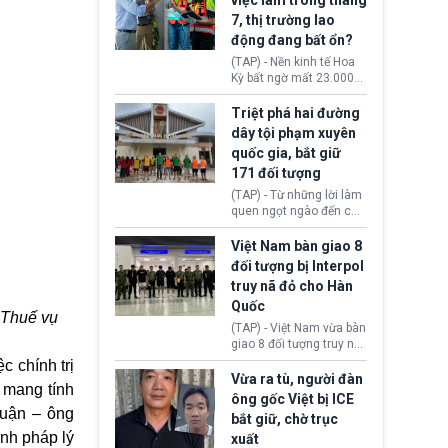
việc làm trong tháng
Ngoại giao (DOS).
đạo Nhà Trắng yêu cầu
7, thị trường lao
Bộ Tư pháp (DOJ) xem
động đang bất ổn?
xét lại quyết định hủy
truy tố những cá nhân bị
(TAP) - Nền kinh tế Hoa
nghi ngờ làm hư hại
Kỳ bất ngờ mất 23.000
công trình.
việc làm vào tháng 7,
cho thấy thị trường lao
Triệt phá hai đường
động có dấu hiệu suy
dây tội phạm xuyên
yếu sau thời gian duy trì
quốc gia, bắt giữ
tương đối ổn định suốt
171 đối tượng
nửa năm 2026.
(TAP) - Từ những lời làm
quen ngọt ngào đến các
“sàn vàng ảo”, bất động
sản trực tuyến cùng
Việt Nam bàn giao 8
đường dây đánh bạc quy
đối tượng bị Interpol
mô lớn, hai tổ chức tội
truy nã đỏ cho Hàn
phạm xuyên quốc gia đã
Quốc
dựng lên mạng lưới hoạt
 Thuế vụ
động tại Việt Nam và
(TAP) - Việt Nam vừa bàn
Lào, lôi kéo hàng nghìn
giao 8 đối tượng truy nã
người tham gia, luân
đỏ Interpol cho lực lượng
c chính trị
chuyển dòng tiền qua
chức năng Hàn Quốc.
Vừa ra tù, người đàn
nhiều lớp tài khoản. Sau
i mang tính
Nhóm này bị xác định
ông gốc Việt bị ICE
hơn 2 tuần phối hợp truy
lừa đảo 619 nạn nhân,
huận – ông
bắt giữ, chờ trục
xét, lực lượng chức năng
chiếm đoạt hơn 17,7 tỷ
hai nước đã bắt giữ 171
ình pháp lý
xuất
KRW.