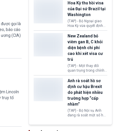
khoảng 100 tỷ USD thuế
Hoa Kỳ thu hồi visa
quan từng thu theo Đạo
của Đại sứ Brazil tại
luật Quyền hạn Kinh tế
Washington
Khẩn cấp Quốc tế
(IEEPA). Động thái này
(TAP) - Bộ Ngoại giao
được gọi là
diễn ra sau phán quyết
Hoa Kỳ vừa quyết định
eo, báo cáo
hồi tháng 2 bởi Tòa án
thu hồi thị thực (visa)
Tối cao Hoa Kỳ
g ương (CIA)
của bà Maria Luiza
New Zealand bỏ
(SCOTUS) khi tuyên bố,
Ribeiro Viotti - Đại sứ
viêm gan B, C khỏi
việc áp thuế diện rộng là
Brazil tại Washington.
diện bệnh chi phí
hoàn toàn bất hợp pháp.
Động thái trên diễn ra
cao khi xét visa cư
trong bối cảnh tranh
chấp ngoại giao giữa
trú
chính quyền Tổng thống
(TAP) - Một thay đổi
Donald Trump và chính
quan trọng trong chính
phủ cánh tả Tổng thống
sách nhập cư của New
Brazil Luiz Inácio Lula
Zealand đang mở ra
Anh rà soát hồ sơ
da Silva đang leo thang
thêm cơ hội cho nhiều
định cư hậu Brexit
gay gắt.
người muốn định cư. Từ
iệm Lincoln
do phát hiện nhiều
nay, người mắc viêm
 truy tố
trường hợp “cấp
gan B hoặc viêm gan C
sẽ không còn bị mặc
nhầm”
định không đáp ứng tiêu
(TAP) - Bộ Nội vụ Anh
chuẩn sức khỏe chỉ vì
đang rà soát một số hồ
chi phí điều trị khi nộp hồ
sơ thuộc Chương trình
sơ xin visa cư trú.
Định cư EU (EU
Settlement Scheme -