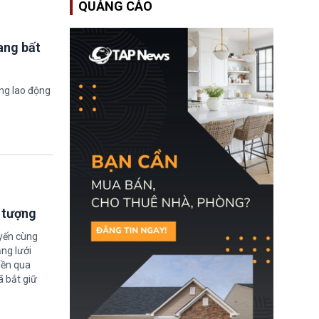
QUẢNG CÁO
EUSS) sau khi xác định
có trường hợp được cấp
quy chế cư trú hậu
Brexit “do nhầm lẫn”.
ang bất
Động thái này làm dấy
lên lo ngại về việc thực
thi Thỏa thuận Rút khỏi
Liên minh châu Âu
ờng lao động
(Withdrawal
Agreement).
i tượng
uyến cùng
ng lưới
iền qua
ã bắt giữ