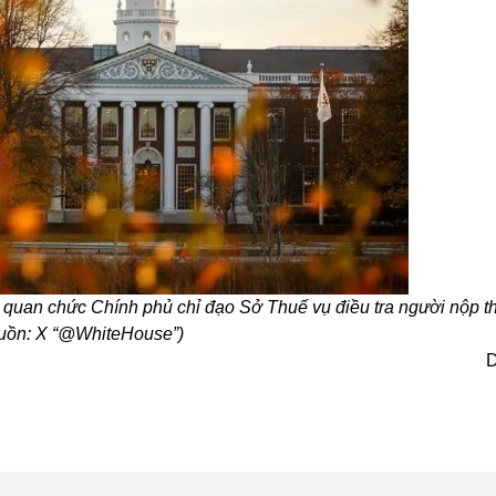
 quan chức Chính phủ chỉ đạo Sở Thuế vụ điều tra người nộp t
uồn: X “@WhiteHouse”)
D