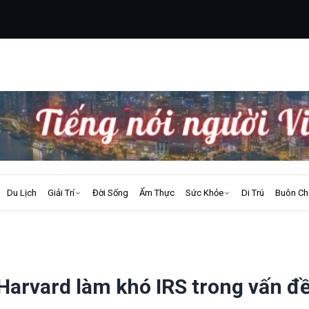
Du Lịch
Giải Trí
Đời Sống
Ẩm Thực
Sức Khỏe
Di Trú
Buôn Ch
Harvard làm khó IRS trong vấn đề