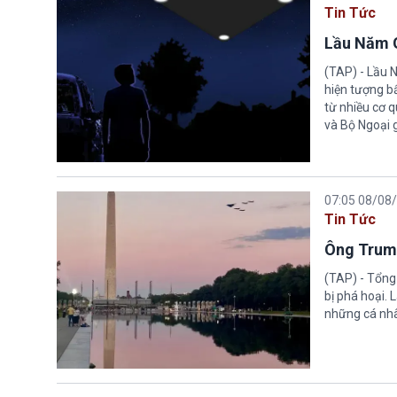
Tin Tức
Lầu Năm G
(TAP) - Lầu 
hiện tượng b
từ nhiều cơ 
và Bộ Ngoại 
07:05 08/08
Tin Tức
Ông Trump
(TAP) - Tổng
bị phá hoại.
những cá nhâ