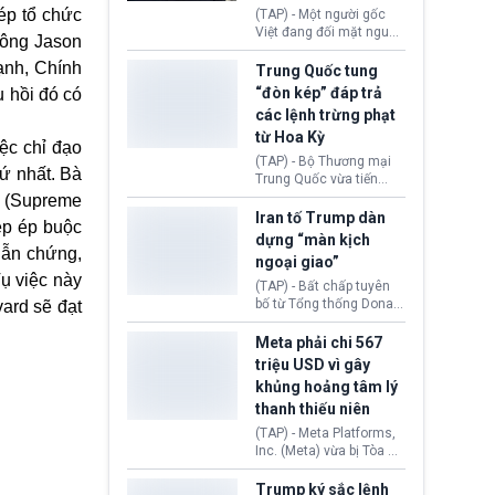
đối tượng.
ép tổ chức
(TAP) - Một người gốc
Việt đang đối mặt nguy
 ông Jason
cơ bị trục xuất khỏi Hoa
ạnh, Chính
Kỳ sau khi đã chấp hành
Trung Quốc tung
xong bản án liên quan
“đòn kép” đáp trả
u hồi đó có
đến tội ác từ hơn 30
các lệnh trừng phạt
năm trước tại California.
từ Hoa Kỳ
ệc chỉ đạo
(TAP) - Bộ Thương mại
hứ nhất. Bà
Trung Quốc vừa tiến
hành áp đặt lệnh trừng
ừ (Supreme
phạt lên hàng loạt thực
Iran tố Trump dàn
ép ép buộc
thể và siết chặt kiểm
dựng “màn kịch
soát xuất khẩu máy bay
dẫn chứng,
ngoại giao”
không người lái (UAV)
ụ việc này
sang Hoa Kỳ. Động thái
(TAP) - Bất chấp tuyên
này nhằm đáp trả các
bố từ Tổng thống Donald
ard sẽ đạt
biện pháp hạn chế
Trump về tiến trình đàm
thương mại, áp thuế mới
phán hòa bình, Iran
Meta phải chi 567
cùng lệnh cấm công
khẳng định chưa có bất
triệu USD vì gây
nghệ gần đây từ phía
kỳ thỏa thuận nào.
khủng hoảng tâm lý
Washington.
Tehran cho rằng, Hoa Kỳ
thanh thiếu niên
chỉ đang dàn dựng “màn
kịch ngoại giao” để xoa
(TAP) - Meta Platforms,
dịu căng thẳng.
Inc. (Meta) vừa bị Tòa án
bang New Mexico yêu
cầu đóng góp 567 triệu
Trump ký sắc lệnh