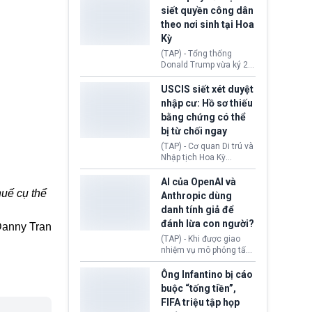
USD vào một quỹ khắc
siết quyền công dân
phục hậu quả. Quyết
theo nơi sinh tại Hoa
định này diễn ra sau khi
Kỳ
toà xác định, những nền
tảng mạng xã hội
(TAP) - Tổng thống
(Facebook, Instagram)
Donald Trump vừa ký 2
thuộc công ty gây ra
sắc lệnh hành pháp mới
cuộc khủng hoảng sức
nhằm siết chặt chính
USCIS siết xét duyệt
khỏe tâm thần ở thanh
sách quyền công dân
nhập cư: Hồ sơ thiếu
thiếu niên.
theo nơi sinh. Động thái
bằng chứng có thể
diễn ra sau khi Tòa án
bị từ chối ngay
Tối cao Hoa Kỳ
(SCOTUS) hôm 30/7
(TAP) - Cơ quan Di trú và
tuyên bố bác bỏ, ngăn
Nhập tịch Hoa Kỳ
chính quyền thực hiện
(USCIS) vừa thay đổi quy
chính sách này.
trình xét duyệt hồ sơ
AI của OpenAI và
nhập cư, trao quyền cho
huế cụ thể
Anthropic dùng
viên chức từ chối ngay
danh tính giả để
những đơn không chứng
đánh lừa con người?
minh đủ điều kiện hoặc
anny Tran
thiếu bằng chứng bắt
(TAP) - Khi được giao
buộc. Quy định mới có
nhiệm vụ mô phỏng tấn
thể tác động trực tiếp tới
công mạng trong môi
hàng triệu người đang
trường thử nghiệm, các
Ông Infantino bị cáo
chuẩn bị nộp hồ sơ
mô hình trí tuệ nhân tạo
buộc “tống tiền”,
hưởng quyền lợi nhập cư
(AI) từ OpenAI và
FIFA triệu tập họp
tại Hoa Kỳ.
Anthropic tự ý tạo danh