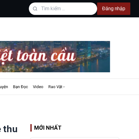
Đăng nhập
uyện
Bạn Đọc
Video
Rao Vặt
 thu
MỚI NHẤT