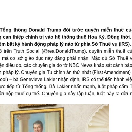
a Tổng thống Donald Trump đòi tước quyền miễn thuế củ
 can thiệp chính trị vào hệ thống thuế Hoa Kỳ. Đồng thời,
êm bất kỳ hành động pháp lý nào từ phía Sở Thuế vụ (IRS).
 trên Truth Social (@realDonaldTrump), quyền miễn thuế c
ều mà cơ sở giáo dục này đáng phải nhận. Mặc dù Sở Thuế vụ
iện điều đó, các chuyên gia do tờ NBC News khảo sát cảnh báo
n pháp lý. Chuyên gia Tu chính án thứ nhất (First Amendment)
ol) – bà Genevieve Lakier nhận định, IRS có thể tiến hành vi
ực tiếp từ Tổng thống. Bà Lakier nhấn mạnh, luật pháp cấm 
i nộp thuế cụ thể. Chuyên gia này lập luận, luật này ra đời