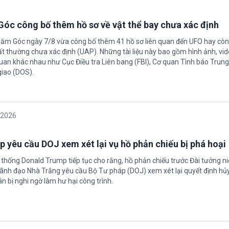
óc công bố thêm hồ sơ về vật thể bay chưa xác định
Năm Góc ngày 7/8 vừa công bố thêm 41 hồ sơ liên quan đến UFO hay còn 
ất thường chưa xác định (UAP). Những tài liệu này bao gồm hình ảnh, vid
quan khác nhau như Cục Điều tra Liên bang (FBI), Cơ quan Tình báo Trun
giao (DOS).
/2026
 yêu cầu DOJ xem xét lại vụ hồ phản chiếu bị phá hoại
 thống Donald Trump tiếp tục cho rằng, hồ phản chiếu trước Đài tưởng n
 Lãnh đạo Nhà Trắng yêu cầu Bộ Tư pháp (DOJ) xem xét lại quyết định hủy
n bị nghi ngờ làm hư hại công trình.