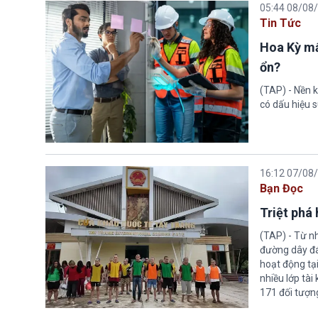
05:44 08/08
Tin Tức
Hoa Kỳ mấ
ổn?
(TAP) - Nền k
có dấu hiệu s
16:12 07/08
Bạn Đọc
Triệt phá
(TAP) - Từ n
đường dây đá
hoạt động tại
nhiều lớp tài
171 đối tượn