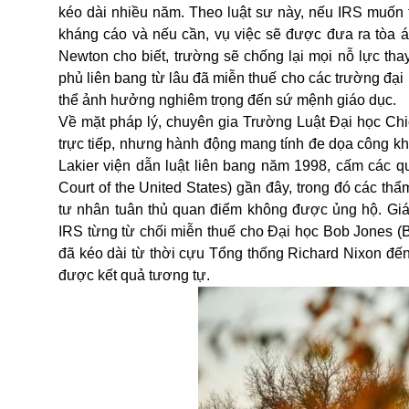
kéo dài nhiều năm. Theo luật sư này, nếu IRS muốn t
kháng cáo và nếu cần, vụ việc sẽ được đưa ra tòa á
Newton cho biết, trường sẽ chống lại mọi nỗ lực tha
phủ liên bang từ lâu đã miễn thuế cho các trường đại 
thể ảnh hưởng nghiêm trọng đến sứ mệnh giáo dục.
Về mặt pháp lý, chuyên gia Trường Luật Đại học Chi
trực tiếp, nhưng hành động mang tính đe dọa công khai
Lakier viện dẫn luật liên bang năm 1998, cấm các 
Court of the United States) gần đây, trong đó các 
tư nhân tuân thủ quan điểm không được ủng hộ. Giá
IRS từng từ chối miễn thuế cho Đại học Bob Jones (B
đã kéo dài từ thời cựu Tổng thống Richard Nixon đế
được kết quả tương tự.