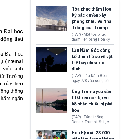
Tòa phúc thẩm Hoa
Kỳ bác quyền xây
phòng khiêu vũ Nhà
Trắng của Trump
a Đại học
(TAP) - Một tòa phúc
 động thái
thẩm liên bang Hoa Kỳ
vừa phán quyết, chính
quyền Tổng thống
Lầu Năm Góc công
ủa Đại học
Donald Trump không có
bố thêm hồ sơ về vật
quyền tự ý xây phòng
 (Internal
thể bay chưa xác
khiêu vũ mới rộng
, việc lãnh
định
khoảng 90.000 feet
vuông tại khu vực Cánh
 từ Trường
(TAP) - Lầu Năm Góc
Đông Nhà Trắng.
ngày 7/8 vừa công bố
ệc này theo
thêm 41 hồ sơ liên quan
Tổng thống
đến UFO hay còn được
Ông Trump yêu cầu
gọi là hiện tượng bất
DOJ xem xét lại vụ
 nhằm ngăn
thường chưa xác định
hồ phản chiếu bị phá
(UAP). Những tài liệu này
hoại
bao gồm hình ảnh,
video, báo cáo từ nhiều
(TAP) - Tổng thống
cơ quan khác nhau như
Donald Trump tiếp tục
Cục Điều tra Liên bang
cho rằng, hồ phản chiếu
(FBI), Cơ quan Tình báo
trước Đài tưởng niệm
Hoa Kỳ mất 23.000
Trung ương (CIA) và Bộ
Lincoln bị phá hoại. Lãnh