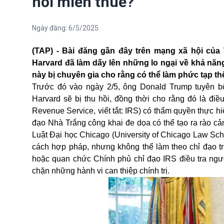
hồi miễn thuế?
Ngày đăng:
6/5/2025
(TAP) - Bài đăng gần đây trên mạng xã hội củ
Harvard đã làm dấy lên những lo ngại về khả năng
này bị chuyên gia cho rằng có thể làm phức tạp th
Trước đó vào ngày 2/5, ông Donald Trump tuyên bố
Harvard sẽ bị thu hồi, đồng thời cho rằng đó là đi
Revenue Service, viết tắt: IRS) có thẩm quyền thực h
đạo Nhà Trắng công khai đe dọa có thể tạo ra rào cả
Luật Đại học Chicago (University of Chicago Law Scho
cách hợp pháp, nhưng không thể làm theo chỉ đạo tr
hoặc quan chức Chính phủ chỉ đạo IRS điều tra ngườ
chặn những hành vi can thiệp chính trị.