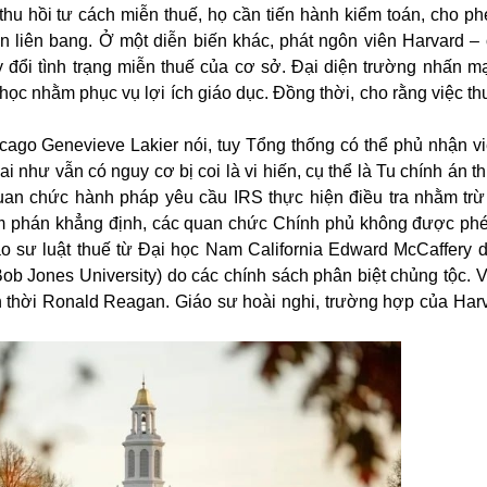
hu hồi tư cách miễn thuế, họ cần tiến hành kiểm toán, cho ph
n liên bang. Ở một diễn biến khác, phát ngôn viên Harvard –
y đổi tình trạng miễn thuế của cơ sở. Đại diện trường nhấn m
học nhằm phục vụ lợi ích giáo dục. Đồng thời, cho rằng việc th
cago Genevieve Lakier nói, tuy Tổng thống có thể phủ nhận vi
 như vẫn có nguy cơ bị coi là vi hiến, cụ thể là Tu chính án t
quan chức hành pháp yêu cầu IRS thực hiện điều tra nhằm tr
thẩm phán khẳng định, các quan chức Chính phủ không được ph
o sư luật thuế từ Đại học Nam California Edward McCaffery 
ob Jones University) do các chính sách phân biệt chủng tộc. V
n thời Ronald Reagan. Giáo sư hoài nghi, trường hợp của Harv