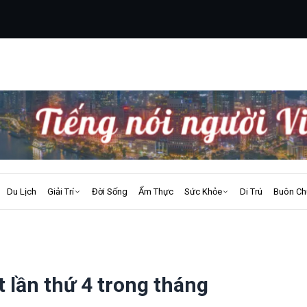
Du Lịch
Giải Trí
Đời Sống
Ẩm Thực
Sức Khỏe
Di Trú
Buôn Ch
t lần thứ 4 trong tháng