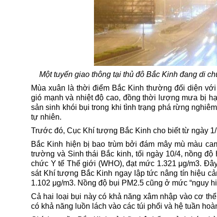
Một tuyến giao thông tại thủ đô Bắc Kinh đang di ch
Mùa xuân là thời điểm Bắc Kinh thường đối diện với 
gió mạnh và nhiệt độ cao, đồng thời lượng mưa bị h
sản sinh khói bụi trong khi tình trạng phá rừng nghi
tự nhiên.
Trước đó, Cục Khí tượng Bắc Kinh cho biết từ ngày 1/3
Bắc Kinh hiện bị bao trùm bởi đám mây mù màu cam 
trường và Sinh thái Bắc kinh, tối ngày 10/4, nồng đ
chức Y tế Thế giới (WHO), đạt mức 1.321 μg/m3. Đâ
sát Khí tượng Bắc Kinh ngay lập tức nâng tín hiệu 
1.102 μg/m3. Nồng độ bụi PM2.5 cũng ở mức “nguy hiể
Cả hai loại bụi này có khả năng xâm nhập vào cơ thể,
có khả năng luồn lách vào các túi phổi và hệ tuần ho