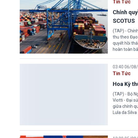
Tin Tức
Chính quy
SCOTUS
(TAP) - Chín
thu theo Đạo
quyết hồi thá
hoàn toàn bấ
03:40 06/08
Tin Tức
Hoa Kỳ thu
(TAP) - Bộ Ng
Viotti - Đại 
giữa chính q
Lula da Silva