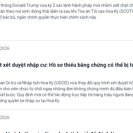
 thống Donald Trump vừa ký 2 sắc lệnh hành pháp mới nhằm siết chặt c
ân theo nơi sinh. Động thái diễn ra sau khi Tòa án Tối cao Hoa Kỳ (SCO
ố bác bỏ, ngăn chính quyền thực hiện chính sách này.
/2026
t xét duyệt nhập cư: Hồ sơ thiếu bằng chứng có thể bị t
an Di trú và Nhập tịch Hoa Kỳ (USCIS) vừa thay đổi quy trình xét duyệt h
ền cho viên chức từ chối ngay những đơn không chứng minh đủ điều kiện 
t buộc. Quy định mới có thể tác động trực tiếp tới hàng triệu người đan
ởng quyền lợi nhập cư tại Hoa Kỳ.
/2026