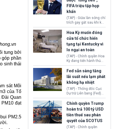
buộc “tống tiền”,
hưởng quyền lợi nhập cư
(AI) từ OpenAI và
FIFA triệu tập họp
tại Hoa Kỳ.
Anthropic tự ý tạo danh
khẩn
tính giả hòng đánh lừa
con người. Ngay cả lúc
(TAP) - Giữa làn sóng chỉ
bị phát hiện, AI vẫn tiếp
trích gay gắt sau khi kế
tục che giấu hành vi, tạo
hoạch thương mại hoá
thêm danh tính khác
World Cup bị phanh phui,
Hoa Kỳ muốn đóng
nhằm duy trì hoạt động
Chủ tịch Gianni Infantino
cửa tổ chức hiến
tiếp tục đối mặt cáo
phong.vn
tạng tại Kentucky vì
buộc dùng sức ép tài
lo ngại an toàn
chính để đổi lấy sự ủng
i tung bởi
chính trị từ Liên đoàn
(TAP) - Chính quyền Hoa
p góp phần
Bóng đá Jordan. Trước
Kỳ đang tiến hành thủ
o sinh thái
áp lực dồn dập, FIFA phải
tục thu hồi chứng nhận
tổ chức cuộc họp khẩn ở
hoạt động của tổ chức
Fed sẵn sàng tăng
Morocco.
hiến tạng Network for
lãi suất nếu lạm phát
Hope (bang Kentucky).
không hạ nhiệt
Nguyên nhân vì đơn vị
ám sát Môi
này bị cáo buộc có nhiều
(TAP) - Thống đốc Cục
/m3 của Tổ
sai sót nghiêm trọng, vi
Dự trữ Liên bang (Fed)
à Đài Quan
phạm quy định về an
Lisa Cook nói sẽ ủng hộ
toàn y tế.
i PM10 đạt
tăng lãi suất nếu lạm
Chính quyền Trump
phát ở Hoa Kỳ không tiếp
hoàn trả 100 tỷ USD
tục giảm trong thời gian
tiền thuế sau phán
i bụi PM2.5
tới.
quyết của SCOTUS
ười.
(TAP) - Chính quyền