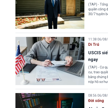
(TAP) - Tổng
quyền công d
30/7 tuyên b
11:38 06/08
Di Trú
USCIS siế
ngay
(TAP) - Cơ qu
cư, trao quy
bằng chứng bắ
nộp hồ sơ hư
08:56 06/08
Đời sống