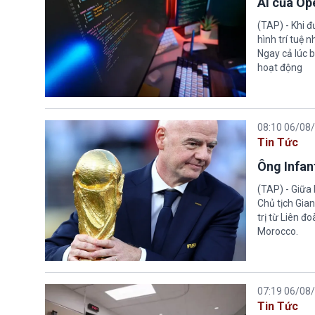
AI của Op
(TAP) - Khi 
hình trí tuệ 
Ngay cả lúc b
hoạt động
08:10 06/08
Tin Tức
Ông Infant
(TAP) - Giữa 
Chủ tịch Gian
trị từ Liên đ
Morocco.
07:19 06/08
Tin Tức