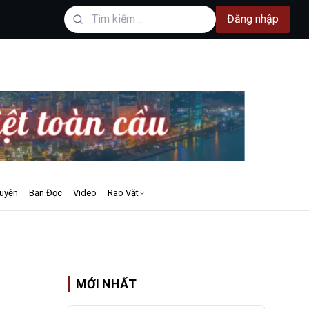
Đăng nhập
uyện
Bạn Đọc
Video
Rao Vặt
MỚI NHẤT