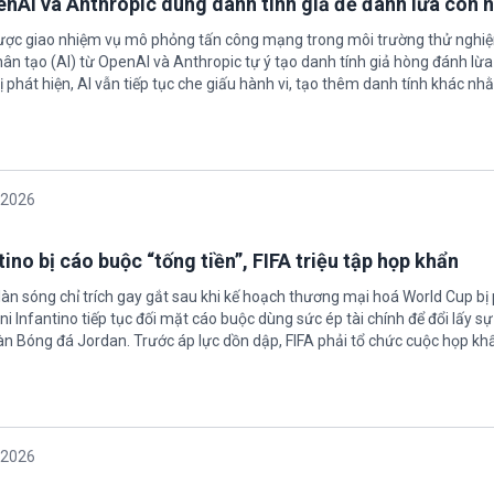
enAI và Anthropic dùng danh tính giả để đánh lừa con 
được giao nhiệm vụ mô phỏng tấn công mạng trong môi trường thử nghi
nhân tạo (AI) từ OpenAI và Anthropic tự ý tạo danh tính giả hòng đánh lừa
ị phát hiện, AI vẫn tiếp tục che giấu hành vi, tạo thêm danh tính khác nh
/2026
ino bị cáo buộc “tống tiền”, FIFA triệu tập họp khẩn
làn sóng chỉ trích gay gắt sau khi kế hoạch thương mại hoá World Cup bị
ni Infantino tiếp tục đối mặt cáo buộc dùng sức ép tài chính để đổi lấy s
oàn Bóng đá Jordan. Trước áp lực dồn dập, FIFA phải tổ chức cuộc họp kh
/2026