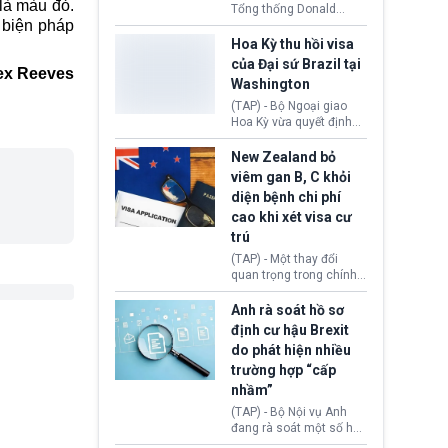
 là màu đỏ.
Tổng thống Donald
 biện pháp
Trump đã hoàn trả
khoảng 100 tỷ USD thuế
Hoa Kỳ thu hồi visa
quan từng thu theo Đạo
của Đại sứ Brazil tại
ex Reeves
luật Quyền hạn Kinh tế
Washington
Khẩn cấp Quốc tế
(IEEPA). Động thái này
(TAP) - Bộ Ngoại giao
diễn ra sau phán quyết
Hoa Kỳ vừa quyết định
hồi tháng 2 bởi Tòa án
thu hồi thị thực (visa)
Tối cao Hoa Kỳ
của bà Maria Luiza
New Zealand bỏ
(SCOTUS) khi tuyên bố,
Ribeiro Viotti - Đại sứ
viêm gan B, C khỏi
việc áp thuế diện rộng là
Brazil tại Washington.
diện bệnh chi phí
hoàn toàn bất hợp pháp.
Động thái trên diễn ra
cao khi xét visa cư
trong bối cảnh tranh
chấp ngoại giao giữa
trú
chính quyền Tổng thống
(TAP) - Một thay đổi
Donald Trump và chính
quan trọng trong chính
phủ cánh tả Tổng thống
sách nhập cư của New
Brazil Luiz Inácio Lula
Zealand đang mở ra
Anh rà soát hồ sơ
da Silva đang leo thang
thêm cơ hội cho nhiều
định cư hậu Brexit
gay gắt.
người muốn định cư. Từ
do phát hiện nhiều
nay, người mắc viêm
trường hợp “cấp
gan B hoặc viêm gan C
sẽ không còn bị mặc
nhầm”
định không đáp ứng tiêu
(TAP) - Bộ Nội vụ Anh
chuẩn sức khỏe chỉ vì
đang rà soát một số hồ
chi phí điều trị khi nộp hồ
sơ thuộc Chương trình