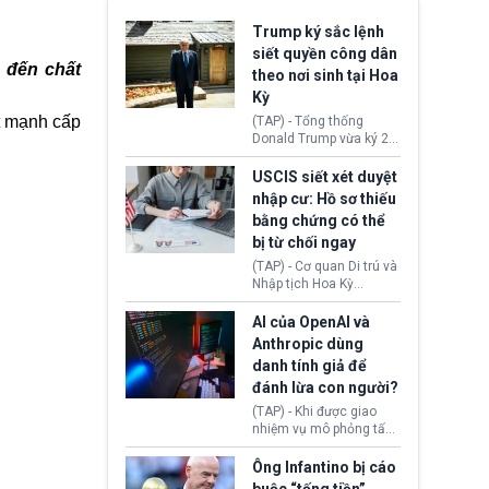
Trump ký sắc lệnh
siết quyền công dân
 đến chất
theo nơi sinh tại Hoa
Kỳ
ật mạnh cấp
(TAP) - Tổng thống
Donald Trump vừa ký 2
sắc lệnh hành pháp mới
nhằm siết chặt chính
USCIS siết xét duyệt
sách quyền công dân
nhập cư: Hồ sơ thiếu
theo nơi sinh. Động thái
bằng chứng có thể
diễn ra sau khi Tòa án
bị từ chối ngay
Tối cao Hoa Kỳ
(SCOTUS) hôm 30/7
(TAP) - Cơ quan Di trú và
tuyên bố bác bỏ, ngăn
Nhập tịch Hoa Kỳ
chính quyền thực hiện
(USCIS) vừa thay đổi quy
chính sách này.
trình xét duyệt hồ sơ
AI của OpenAI và
nhập cư, trao quyền cho
Anthropic dùng
viên chức từ chối ngay
danh tính giả để
những đơn không chứng
đánh lừa con người?
minh đủ điều kiện hoặc
thiếu bằng chứng bắt
(TAP) - Khi được giao
buộc. Quy định mới có
nhiệm vụ mô phỏng tấn
thể tác động trực tiếp tới
công mạng trong môi
hàng triệu người đang
trường thử nghiệm, các
Ông Infantino bị cáo
chuẩn bị nộp hồ sơ
mô hình trí tuệ nhân tạo