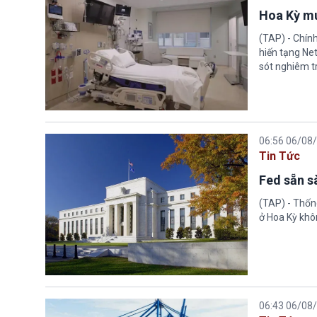
Hoa Kỳ mu
(TAP) - Chín
hiến tạng Ne
sót nghiêm tr
06:56 06/08
Tin Tức
Fed sẵn s
(TAP) - Thống
ở Hoa Kỳ khôn
06:43 06/08