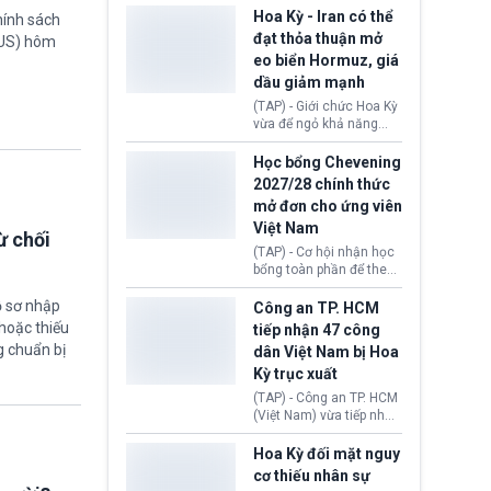
sơ xin visa cư trú.
Định cư EU (EU
Hoa Kỳ - Iran có thể
hính sách
Settlement Scheme -
đạt thỏa thuận mở
TUS) hôm
EUSS) sau khi xác định
eo biển Hormuz, giá
có trường hợp được cấp
dầu giảm mạnh
quy chế cư trú hậu
Brexit “do nhầm lẫn”.
(TAP) - Giới chức Hoa Kỳ
Động thái này làm dấy
vừa để ngỏ khả năng
lên lo ngại về việc thực
sớm đạt thỏa thuận với
thi Thỏa thuận Rút khỏi
Iran nhằm mở lại eo biển
Học bổng Chevening
Liên minh châu Âu
Hormuz, mở đường cho
2027/28 chính thức
(Withdrawal
việc khôi phục hoạt
mở đơn cho ứng viên
Agreement).
động hàng hải. Những
Việt Nam
tín hiệu ngoại giao tích
ừ chối
cực này lập tức tác động
(TAP) - Cơ hội nhận học
đến thị trường năng
bổng toàn phần để theo
lượng, kéo giá dầu thế
học chương trình thạc sĩ
giới lùi sâu xuống dưới
ồ sơ nhập
tại Vương quốc Anh đã
Công an TP. HCM
mức 80 USD/thùng.
chính thức quay trở lại.
hoặc thiếu
tiếp nhận 47 công
Học bổng Chevening
g chuẩn bị
dân Việt Nam bị Hoa
2027/28 của Chính phủ
Kỳ trục xuất
Anh vừa mở cổng ứng
tuyển dành riêng ứng
(TAP) - Công an TP. HCM
viên Việt Nam, hỗ trợ
(Việt Nam) vừa tiếp nhận
toàn bộ chi phí học tập
47 công dân Việt Nam bị
cùng nhiều quyền lợi
Hoa Kỳ trục xuất về
Hoa Kỳ đối mặt nguy
trong suốt một năm
nước. Đây là đợt có số
cơ thiếu nhân sự
học.
lượng lớn nhất từ đầu