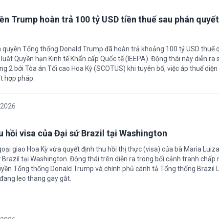
ền Trump hoàn trả 100 tỷ USD tiền thuế sau phán quyết
h quyền Tổng thống Donald Trump đã hoàn trả khoảng 100 tỷ USD thuế 
 luật Quyền hạn Kinh tế Khẩn cấp Quốc tế (IEEPA). Động thái này diễn ra
ng 2 bởi Tòa án Tối cao Hoa Kỳ (SCOTUS) khi tuyên bố, việc áp thuế diện 
t hợp pháp.
/2026
 hồi visa của Đại sứ Brazil tại Washington
oại giao Hoa Kỳ vừa quyết định thu hồi thị thực (visa) của bà Maria Luiza
sứ Brazil tại Washington. Động thái trên diễn ra trong bối cảnh tranh chấp
uyền Tổng thống Donald Trump và chính phủ cánh tả Tổng thống Brazil L
 đang leo thang gay gắt.