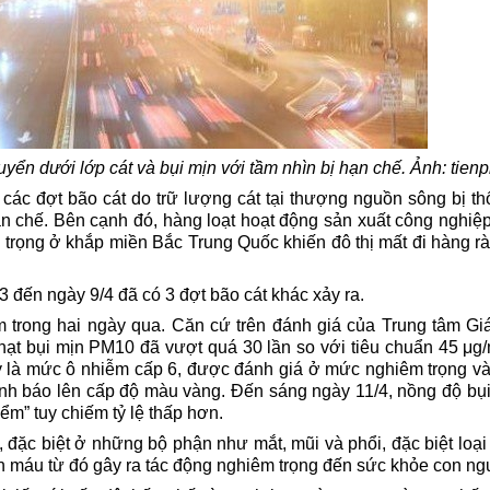
uyển dưới lớp cát và bụi mịn với tầm nhìn bị hạn chế. Ảnh: tien
các đợt bão cát do trữ lượng cát tại thượng nguồn sông bị thổ
ạn chế. Bên cạnh đó, hàng loạt hoạt động sản xuất công nghiệ
êm trọng ở khắp miền Bắc
Trung Quốc
khiến đô thị mất đi hàng rà
 đến ngày 9/4 đã có 3 đợt bão cát khác xảy ra.
trong hai ngày qua. Căn cứ trên đánh giá của Trung tâm Gi
ộ hạt bụi mịn PM10 đã vượt quá 30 lần so với tiêu chuẩn 45 μg
y là mức ô nhiễm cấp 6, được đánh giá ở mức nghiêm trọng v
cảnh báo lên cấp độ màu vàng. Đến sáng ngày 11/4, nồng độ bụ
m” tuy chiếm tỷ lệ thấp hơn.
 đặc biệt ở những bộ phận như mắt, mũi và phổi, đặc biệt loạ
àn máu từ đó gây ra tác động nghiêm trọng đến sức khỏe con ng