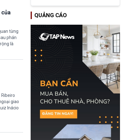
tập đoàn dầu khí
ExxonMobil và Chevron
đã thu về lợi nhuận quá
 của
QUẢNG CÁO
lớn nhờ giá dầu tăng
mạnh suốt thời gian Hoa
Kỳ xảy ra xung đột ở
Iran. Trên cơ sở đó, lãnh
quan từng
đạo Nhà Trắng kêu gọi
 sau phán
các doanh nghiệp cần
rộng là
giảm giá bán cho người
tiêu dùng.
 Ribeiro
 ngoại giao
uiz Inácio