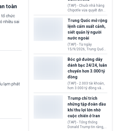
thống Donald Trump tới
an toàn
(TAP) - Chuỗi nhà hàng
thăm địa điểm này.
Chipotle vừa quyết định
loại bỏ tất cả ớt jalapeño
 tổ chức
khỏi những cửa hàng
Trung Quốc mở rộng
ó nhiều sai
trên toàn lãnh thổ Hoa
lệnh cấm xuất cảnh,
Kỳ. Nguyên nhân do cơ
siết quản lý người
quan y tế nghi ngờ
nước ngoài
nguyên liệu liên quan
đến ổ dịch Salmonella
(TAP) - Từ ngày
khiến ít nhất 110 người
15/9/2026, Trung Quốc
mắc bệnh tại bang
áp dụng quy định mới về
Minnesota.
quản lý xuất nhập cảnh.
Bóc gỡ đường dây
Một hành vi vi phạm giấy
đánh bạc 24/24, luân
tờ, xuất nhập cảnh trái
chuyển hơn 3.000 tỷ
phép hay liên quan kiểm
đồng
soát công nghệ có thể
khiến công dân Trung
(TAP) - 2.003 tài khoản,
ếu lạm phát
Quốc đối mặt lệnh cấm
hơn 3.000 tỷ đồng và
xuất cảnh kéo dài tới 3
một đường dây đánh
năm. Trong khi đó, người
bạc xuyên quốc gia vận
Trump chỉ trích
nước ngoài sử dụng giấy
hành 24/24 giờ vừa bị
những tập đoàn dầu
tờ giả có nguy cơ bị từ
Công an TP. Hải Phòng
khí thu lợi lớn nhờ
chối nhập cảnh hoặc
(Việt Nam) bóc gỡ.
cấm vào Trung Quốc tới
cuộc chiến ở Iran
5 năm.
(TAP) - Tổng thống
Donald Trump tin rằng, 2