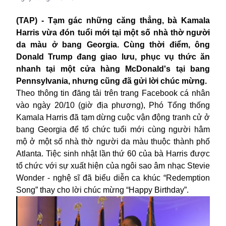
(TAP) - Tạm gác những căng thẳng, bà Kamala
Harris vừa đón tuổi mới tại một số nhà thờ người
da màu ở bang Georgia. Cùng thời điểm, ông
Donald Trump đang giao lưu, phục vụ thức ăn
nhanh tại một cửa hàng McDonald's tại bang
Pennsylvania, nhưng cũng đã gửi lời chúc mừng.
Theo thông tin đăng tải trên trang Facebook cá nhân
vào ngày 20/10 (giờ địa phương), Phó Tổng thống
Kamala Harris đã tạm dừng cuộc vận động tranh cử ở
bang Georgia để tổ chức tuổi mới cùng người hâm
mộ ở một số nhà thờ người da màu thuộc thành phố
Atlanta. Tiệc sinh nhật lần thứ 60 của bà Harris được
tổ chức với sự xuất hiện của ngôi sao âm nhạc Stevie
Wonder - nghệ sĩ đã biểu diễn ca khúc “Redemption
Song” thay cho lời chúc mừng “Happy Birthday”.