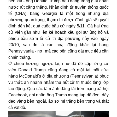
bên kia - ông
Donald Trump
đều đang trong giai đoạn
nước rút căng thẳng. Nhận định từ truyền thông quốc
tế (CNA), bang Georgia là một trong những địa
phương quan trọng, thậm chí được đánh giá sẽ quyết
định đến kết quả cuộc bầu cử ngày 5/11. Cả hai ứng
cử viên gần như lên kế hoạch kêu gọi sự ủng hộ và
phiếu bầu sớm từ cử tri địa phương này vào ngày
20/10, sau đó là các hoạt động khác tại bang
Pennsylvania - nơi mà các bên cũng đặt mục tiêu cần
chiến thắng.
Ở chiều hướng ngược lại, như đã đề cập, ứng cử
viên Donald Trump cũng đang có mặt tại một cửa
hàng McDonald's ở địa phương (Pennsylvania) phục
vụ thức ăn nhanh nhằm thu hút cử tri thuộc tầng lớp
lao động. Qua các tấm ảnh đăng tải trên mạng xã hội
Facebook, ghi nhận ông Trump mang tạp dề đen, dây
đeo vàng bên ngoài, áo sơ mi trắng bên trong và thắt
cà vạt đỏ.