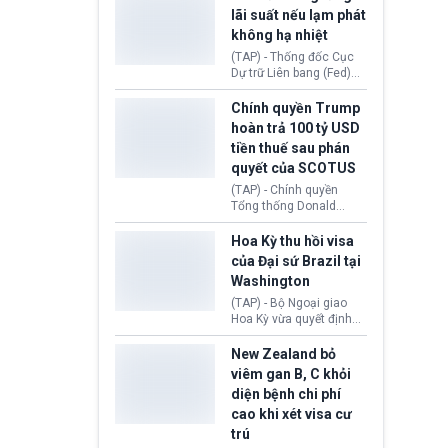
Morocco.
hiến tạng Network for
lãi suất nếu lạm phát
Hope (bang Kentucky).
không hạ nhiệt
Nguyên nhân vì đơn vị
này bị cáo buộc có nhiều
(TAP) - Thống đốc Cục
sai sót nghiêm trọng, vi
Dự trữ Liên bang (Fed)
phạm quy định về an
Lisa Cook nói sẽ ủng hộ
toàn y tế.
tăng lãi suất nếu lạm
Chính quyền Trump
phát ở Hoa Kỳ không tiếp
hoàn trả 100 tỷ USD
tục giảm trong thời gian
tiền thuế sau phán
tới.
quyết của SCOTUS
(TAP) - Chính quyền
Tổng thống Donald
Trump đã hoàn trả
khoảng 100 tỷ USD thuế
Hoa Kỳ thu hồi visa
quan từng thu theo Đạo
của Đại sứ Brazil tại
luật Quyền hạn Kinh tế
Washington
Khẩn cấp Quốc tế
(IEEPA). Động thái này
(TAP) - Bộ Ngoại giao
diễn ra sau phán quyết
Hoa Kỳ vừa quyết định
hồi tháng 2 bởi Tòa án
thu hồi thị thực (visa)
Tối cao Hoa Kỳ
của bà Maria Luiza
New Zealand bỏ
(SCOTUS) khi tuyên bố,
Ribeiro Viotti - Đại sứ
viêm gan B, C khỏi
việc áp thuế diện rộng là
Brazil tại Washington.
diện bệnh chi phí
hoàn toàn bất hợp pháp.
Động thái trên diễn ra
cao khi xét visa cư
trong bối cảnh tranh
chấp ngoại giao giữa
trú
chính quyền Tổng thống