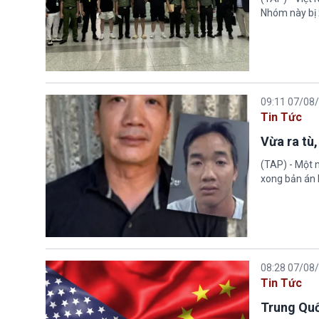
Nhóm này bị 
09:11 07/08
Tin Tức
Vừa ra tù,
(TAP) - Một n
xong bản án l
08:28 07/08
Tin Tức
Trung Quố