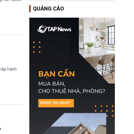
lượng ứng phó “mỏng”
Bộ Tư pháp Hoa Kỳ
có thể làm nghẽn công
QUẢNG CÁO
(DOJ) sau thời gian dài
tác cứu trợ; dẫn đến hệ
ông giữ chức quyền Bộ
thống ứng phó khẩn cấp
trưởng. Mặc dù vậy,
quốc gia quá tải.
nhiều chính trị gia đảng
Cộng hoà (GOP) vẫn tỏ
ra hoài nghi, thậm chí
tuyên bố sẽ lên tiếng
phản đối khi đề cử này
được đưa ra toàn thể bỏ
phiếu.
chấp hành
ỳ