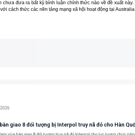
n chưa đưa ra bất kỳ bình luận chính thức nào về đề xuất này.
với cách thức các nền tảng mạng xã hội hoạt động tại Australia
/2026
bàn giao 8 đối tượng bị Interpol truy nã đỏ cho Hàn Qu
 Nam vừa bàn giao 8 đối tượng truy nã đỏ Interpol cho lực lượng chức nă