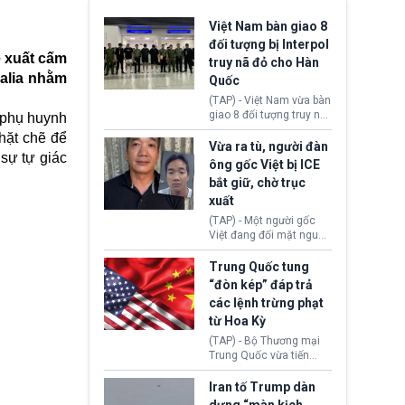
Việt Nam bàn giao 8
đối tượng bị Interpol
ề xuất cấm
truy nã đỏ cho Hàn
ralia nhằm
Quốc
(TAP) - Việt Nam vừa bàn
giao 8 đối tượng truy nã
 phụ huynh
đỏ Interpol cho lực lượng
hặt chẽ để
chức năng Hàn Quốc.
Vừa ra tù, người đàn
 sự tự giác
Nhóm này bị xác định
ông gốc Việt bị ICE
lừa đảo 619 nạn nhân,
bắt giữ, chờ trục
chiếm đoạt hơn 17,7 tỷ
xuất
KRW.
(TAP) - Một người gốc
Việt đang đối mặt nguy
cơ bị trục xuất khỏi Hoa
Kỳ sau khi đã chấp hành
Trung Quốc tung
xong bản án liên quan
“đòn kép” đáp trả
đến tội ác từ hơn 30
các lệnh trừng phạt
năm trước tại California.
từ Hoa Kỳ
(TAP) - Bộ Thương mại
Trung Quốc vừa tiến
hành áp đặt lệnh trừng
phạt lên hàng loạt thực
Iran tố Trump dàn
thể và siết chặt kiểm