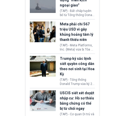
dựng “màn kịch
soát xuất khẩu máy bay
ngoại giao”
không người lái (UAV)
sang Hoa Kỳ. Động thái
(TAP) - Bất chấp tuyên
này nhằm đáp trả các
bố từ Tổng thống Donald
biện pháp hạn chế
Trump về tiến trình đàm
thương mại, áp thuế mới
phán hòa bình, Iran
Meta phải chi 567
cùng lệnh cấm công
khẳng định chưa có bất
triệu USD vì gây
nghệ gần đây từ phía
kỳ thỏa thuận nào.
khủng hoảng tâm lý
Washington.
Tehran cho rằng, Hoa Kỳ
thanh thiếu niên
chỉ đang dàn dựng “màn
kịch ngoại giao” để xoa
(TAP) - Meta Platforms,
dịu căng thẳng.
Inc. (Meta) vừa bị Tòa án
bang New Mexico yêu
cầu đóng góp 567 triệu
Trump ký sắc lệnh
USD vào một quỹ khắc
siết quyền công dân
phục hậu quả. Quyết
theo nơi sinh tại Hoa
định này diễn ra sau khi
Kỳ
toà xác định, những nền
tảng mạng xã hội
(TAP) - Tổng thống
(Facebook, Instagram)
Donald Trump vừa ký 2
thuộc công ty gây ra
sắc lệnh hành pháp mới
cuộc khủng hoảng sức
nhằm siết chặt chính
USCIS siết xét duyệt
khỏe tâm thần ở thanh
sách quyền công dân
nhập cư: Hồ sơ thiếu
thiếu niên.
theo nơi sinh. Động thái
bằng chứng có thể
diễn ra sau khi Tòa án
bị từ chối ngay
Tối cao Hoa Kỳ
(SCOTUS) hôm 30/7
(TAP) - Cơ quan Di trú và