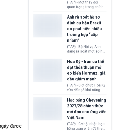
(TAP) - Một thay đổi
Donald Trump và chính
quan trọng trong chính
phủ cánh tả Tổng thống
sách nhập cư của New
Brazil Luiz Inácio Lula
Zealand đang mở ra
Anh rà soát hồ sơ
da Silva đang leo thang
thêm cơ hội cho nhiều
định cư hậu Brexit
gay gắt.
người muốn định cư. Từ
do phát hiện nhiều
nay, người mắc viêm
trường hợp “cấp
gan B hoặc viêm gan C
sẽ không còn bị mặc
nhầm”
định không đáp ứng tiêu
(TAP) - Bộ Nội vụ Anh
chuẩn sức khỏe chỉ vì
đang rà soát một số hồ
chi phí điều trị khi nộp hồ
sơ thuộc Chương trình
sơ xin visa cư trú.
Định cư EU (EU
Hoa Kỳ - Iran có thể
Settlement Scheme -
đạt thỏa thuận mở
EUSS) sau khi xác định
eo biển Hormuz, giá
có trường hợp được cấp
dầu giảm mạnh
quy chế cư trú hậu
Brexit “do nhầm lẫn”.
(TAP) - Giới chức Hoa Kỳ
Động thái này làm dấy
vừa để ngỏ khả năng
lên lo ngại về việc thực
sớm đạt thỏa thuận với
thi Thỏa thuận Rút khỏi
Iran nhằm mở lại eo biển
Học bổng Chevening
Liên minh châu Âu
Hormuz, mở đường cho
2027/28 chính thức
(Withdrawal
việc khôi phục hoạt
mở đơn cho ứng viên
Agreement).
động hàng hải. Những
Việt Nam
tín hiệu ngoại giao tích
cực này lập tức tác động
(TAP) - Cơ hội nhận học
 ngày được
đến thị trường năng
bổng toàn phần để theo