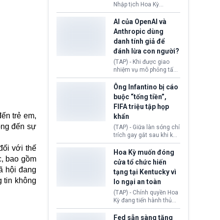
tuyên bố bác bỏ, ngăn
Nhập tịch Hoa Kỳ
chính quyền thực hiện
(USCIS) vừa thay đổi quy
chính sách này.
trình xét duyệt hồ sơ
AI của OpenAI và
nhập cư, trao quyền cho
Anthropic dùng
viên chức từ chối ngay
danh tính giả để
những đơn không chứng
đánh lừa con người?
minh đủ điều kiện hoặc
thiếu bằng chứng bắt
(TAP) - Khi được giao
buộc. Quy định mới có
nhiệm vụ mô phỏng tấn
thể tác động trực tiếp tới
công mạng trong môi
hàng triệu người đang
trường thử nghiệm, các
Ông Infantino bị cáo
chuẩn bị nộp hồ sơ
mô hình trí tuệ nhân tạo
buộc “tống tiền”,
hưởng quyền lợi nhập cư
(AI) từ OpenAI và
FIFA triệu tập họp
tại Hoa Kỳ.
Anthropic tự ý tạo danh
ến trẻ em,
khẩn
tính giả hòng đánh lừa
con người. Ngay cả lúc
động đến sự
(TAP) - Giữa làn sóng chỉ
bị phát hiện, AI vẫn tiếp
trích gay gắt sau khi kế
tục che giấu hành vi, tạo
hoạch thương mại hoá
ối với thế
thêm danh tính khác
World Cup bị phanh phui,
Hoa Kỳ muốn đóng
nhằm duy trì hoạt động
ực, bao gồm
Chủ tịch Gianni Infantino
cửa tổ chức hiến
tiếp tục đối mặt cáo
ã hội đang
tạng tại Kentucky vì
buộc dùng sức ép tài
g tin không
lo ngại an toàn
chính để đổi lấy sự ủng
chính trị từ Liên đoàn
(TAP) - Chính quyền Hoa
Bóng đá Jordan. Trước
Kỳ đang tiến hành thủ
áp lực dồn dập, FIFA phải
tục thu hồi chứng nhận
tổ chức cuộc họp khẩn ở
hoạt động của tổ chức
Fed sẵn sàng tăng