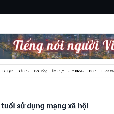
Du Lịch
Giải Trí
Đời Sống
Ẩm Thực
Sức Khỏe
Di Trú
Buôn Ch
6 tuổi sử dụng mạng xã hội