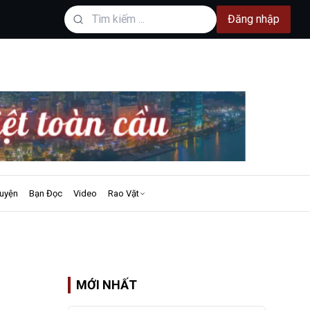
Đăng nhập
uyện
Bạn Đọc
Video
Rao Vặt
MỚI NHẤT