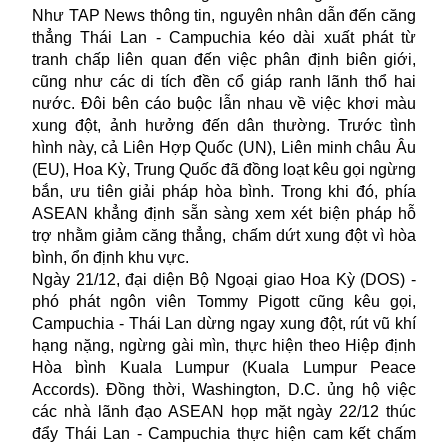
Như TAP News thông tin, nguyên nhân dẫn đến căng
thẳng Thái Lan - Campuchia kéo dài xuất phát từ
tranh chấp liên quan đến việc phân định biên giới,
cũng như các di tích đền cổ giáp ranh lãnh thổ hai
nước. Đôi bên cáo buộc lẫn nhau về việc khơi màu
xung đột, ảnh hưởng đến dân thường. Trước tình
hình này, cả Liên Hợp Quốc (UN), Liên minh châu Âu
(EU), Hoa Kỳ, Trung Quốc đã đồng loạt kêu gọi ngừng
bắn, ưu tiên giải pháp hòa bình. Trong khi đó, phía
ASEAN khẳng định sẵn sàng xem xét biện pháp hỗ
trợ nhằm giảm căng thẳng, chấm dứt xung đột vì hòa
bình, ổn định khu vực.
Ngày 21/12, đại diện Bộ Ngoại giao Hoa Kỳ (DOS) -
phó phát ngôn viên Tommy Pigott cũng kêu gọi,
Campuchia - Thái Lan dừng ngay
xung đột
, rút vũ khí
hạng nặng, ngừng gài mìn, thực hiện theo Hiệp định
Hòa bình Kuala Lumpur (Kuala Lumpur Peace
Accords). Đồng thời, Washington, D.C. ủng hộ việc
các nhà lãnh đạo ASEAN họp mặt ngày 22/12 thúc
đẩy Thái Lan - Campuchia thực hiện cam kết chấm