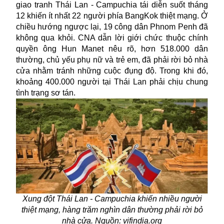
giao tranh Thái Lan - Campuchia tái diễn suốt tháng
12 khiến ít nhất 22 người phía BangKok thiệt mạng. Ở
chiều hướng ngược lại, 19 công dân Phnom Penh đã
không qua khỏi. CNA dẫn lời giới chức thuộc chính
quyền ông Hun Manet nêu rõ, hơn 518.000 dân
thường, chủ yếu phụ nữ và trẻ em, đã phải rời bỏ nhà
cửa nhằm tránh những cuộc đụng độ. Trong khi đó,
khoảng 400.000 người tại Thái Lan phải chịu chung
tình trạng sơ tán.
Xung đột Thái Lan - Campuchia khiến nhiều người
thiệt mạng, hàng trăm nghìn dân thường phải rời bỏ
nhà cửa. Nguồn: vifindia.org