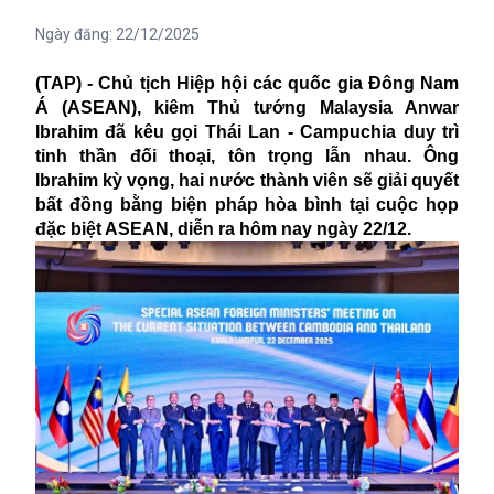
Ngày đăng:
22/12/2025
(TAP) - Chủ tịch Hiệp hội các quốc gia Đông Nam
Á (ASEAN), kiêm Thủ tướng Malaysia Anwar
Ibrahim đã kêu gọi Thái Lan - Campuchia duy trì
tinh thần đối thoại, tôn trọng lẫn nhau. Ông
Ibrahim kỳ vọng, hai nước thành viên sẽ giải quyết
bất đồng bằng biện pháp hòa bình tại cuộc họp
đặc biệt ASEAN, diễn ra hôm nay ngày 22/12.