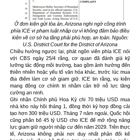
Ở đơn kiện gửi tòa án, Arizona nghi ngờ công trình
phía ICE vi phạm luật nhập cư vì không đảm bảo điều
kiện về cơ sở hạ tầng phải phù hợp, an toàn. Nguồn:
U.S. District Court for the District of Arizona
Chiều hướng ngược lại, phát ngôn viên phía ICE nói
với CBS ngày 25/4 rằng, cơ quan đã đánh giá kỹ
lưỡng tác động môi trường, bao gồm ảnh hưởng đến
thiên nhiên hoặc yếu tố văn hóa khác, trước lúc mua
địa điểm làm cơ sở giam giữ. ICE tin rằng, vụ kiện
mang động cơ chính trị nhằm cản trở nỗ lực tăng
cường an ninh.
Ghi nhận Chính phủ Hoa Kỳ chi 70 triệu USD mua
nhà kho này hồi tháng 1, đồng thời ký hợp đồng cải
tạo hơn 300 triệu USD. Tháng 7 năm ngoái, Quốc hội
cũng phân bổ 45 tỷ USD cho ICE để mở rộng năng
lực giam giữ người nhập cư đến năm 2029. Trên thực
tế, Arizona không phải nơi duy nhất phản đối kế