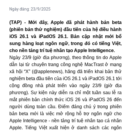
Ngày đăng:
23/9/2025
(TAP) - Mới đây, Apple đã phát hành bản beta
(phiên bản thử nghiệm) đầu tiên của hệ điều hành
iOS 26.1 và iPadOS 26.1. Bản cập nhật mới bổ
sung hàng loạt ngôn ngữ, trong đó có tiếng Việt,
cho nền tảng trí tuệ nhân tạo Apple Intelligence.
Ngày 23/9 (giờ địa phương), theo thông tin do
Apple
dẫn lại từ chuyên trang công nghệ MacTrast ở mạng
xã hội “X” (@applenews), hãng đã triển khai bản thử
nghiệm beta đầu tiên của iOS 26.1 và iPadOS 26.1 tới
cộng đồng nhà phát triển vào ngày 23/9 (giờ địa
phương). Sự kiện này diễn ra chỉ một tuần sau lễ ra
mắt phiên bản chính thức iOS 26 và iPadOS 26 đến
người dùng toàn cầu. Điểm đáng chú ý trong phiên
bản beta mới là việc mở rộng hỗ trợ ngôn ngữ cho
Apple Intelligence - nền tảng trí tuệ nhân tạo cá nhân
Apple. Tiếng Việt xuất hiện ở danh sách các ngôn