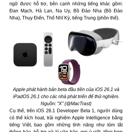
ngữ được hỗ trợ, bên cạnh những tiếng khác gồm:
Đan Mạch, Hà Lan, Na Uy, Bồ Đào Nha (Bồ Đào
Nha), Thụy Điển, Thổ Nhĩ Kỳ, tiếng Trung (phồn thể).
Apple phát hành bản beta đầu tiên của iOS 26.1 và
iPadOS 26.1 cho các nhà phát triển để thử nghiệm.
Nguồn: “X” (@MacTrast)
Cụ thể, trên iOS 26.1 Developer Beta 1, người dùng
có thể kích hoạt, trải nghiệm Apple Intelligence bằng
tiếng Việt, bao gồm những tính năng như tóm tắt
thông báo, hỗ trợ xử lý văn bản, gợi ý viết, tổng hợp