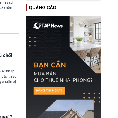
hính sách
Một hành vi vi phạm giấy
QUẢNG CÁO
TUS) hôm
tờ, xuất nhập cảnh trái
phép hay liên quan kiểm
soát công nghệ có thể
khiến công dân Trung
Quốc đối mặt lệnh cấm
xuất cảnh kéo dài tới 3
năm. Trong khi đó, người
nước ngoài sử dụng giấy
tờ giả có nguy cơ bị từ
chối nhập cảnh hoặc
cấm vào Trung Quốc tới
ừ chối
5 năm.
ồ sơ nhập
hoặc thiếu
g chuẩn bị
người?