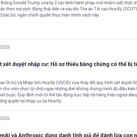
 thống Donald Trump vừa ký 2 sắc lệnh hành pháp mới nhằm siết chặt c
ân theo nơi sinh. Động thái diễn ra sau khi Tòa án Tối cao Hoa Kỳ (SCO
ố bác bỏ, ngăn chính quyền thực hiện chính sách này.
/2026
t xét duyệt nhập cư: Hồ sơ thiếu bằng chứng có thể bị t
an Di trú và Nhập tịch Hoa Kỳ (USCIS) vừa thay đổi quy trình xét duyệt h
ền cho viên chức từ chối ngay những đơn không chứng minh đủ điều kiện 
t buộc. Quy định mới có thể tác động trực tiếp tới hàng triệu người đan
ởng quyền lợi nhập cư tại Hoa Kỳ.
/2026
enAI và Anthropic dùng danh tính giả để đánh lừa con 