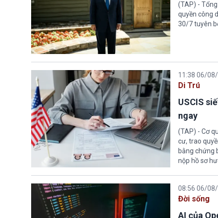
(TAP) - Tổng
quyền công d
30/7 tuyên b
11:38 06/08
Di Trú
USCIS siế
ngay
(TAP) - Cơ qu
cư, trao quy
bằng chứng bắ
nộp hồ sơ hư
08:56 06/08
Đời sống
AI của Op