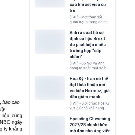
Động thái trên diễn ra
cao khi xét visa cư
trong bối cảnh tranh
chấp ngoại giao giữa
trú
chính quyền Tổng thống
(TAP) - Một thay đổi
Donald Trump và chính
quan trọng trong chính
phủ cánh tả Tổng thống
sách nhập cư của New
Brazil Luiz Inácio Lula
Zealand đang mở ra
Anh rà soát hồ sơ
da Silva đang leo thang
thêm cơ hội cho nhiều
định cư hậu Brexit
gay gắt.
người muốn định cư. Từ
do phát hiện nhiều
nay, người mắc viêm
trường hợp “cấp
gan B hoặc viêm gan C
sẽ không còn bị mặc
nhầm”
định không đáp ứng tiêu
(TAP) - Bộ Nội vụ Anh
chuẩn sức khỏe chỉ vì
đang rà soát một số hồ
chi phí điều trị khi nộp hồ
sơ thuộc Chương trình
sơ xin visa cư trú.
Định cư EU (EU
Hoa Kỳ - Iran có thể
Settlement Scheme -
đạt thỏa thuận mở
EUSS) sau khi xác định
eo biển Hormuz, giá
có trường hợp được cấp
dầu giảm mạnh
quy chế cư trú hậu
, báo cáo
Brexit “do nhầm lẫn”.
(TAP) - Giới chức Hoa Kỳ
Động thái này làm dấy
vừa để ngỏ khả năng
lty
lên lo ngại về việc thực
sớm đạt thỏa thuận với
 liệu, cũng
thi Thỏa thuận Rút khỏi
Iran nhằm mở lại eo biển
Học bổng Chevening
Liên minh châu Âu
 CNBC ngày
Hormuz, mở đường cho
2027/28 chính thức
(Withdrawal
việc khôi phục hoạt
g ty khẳng
mở đơn cho ứng viên
Agreement).
động hàng hải. Những