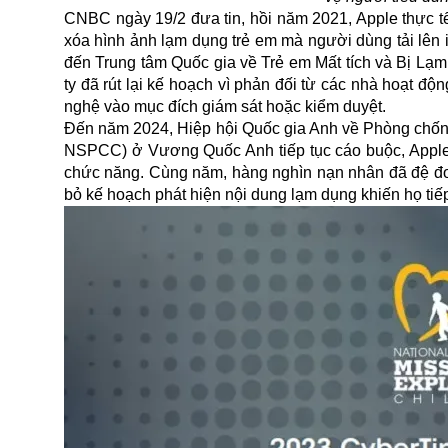
CNBC ngày 19/2 đưa tin, hồi năm 2021, Apple thực tế 
xóa hình ảnh lạm dụng trẻ em mà người dùng tải lên 
đến Trung tâm Quốc gia về Trẻ em Mất tích và Bị Lạm 
ty đã rút lại kế hoạch vì phản đối từ các nhà hoạt đ
nghệ vào mục đích giám sát hoặc kiểm duyệt.
Đến năm 2024, Hiệp hội Quốc gia Anh về Phòng chống B
NSPCC) ở Vương Quốc Anh tiếp tục cáo buộc, Apple 
chức năng. Cùng năm, hàng nghìn nạn nhân đã đệ đơn k
bỏ kế hoạch phát hiện nội dung lạm dụng khiến họ tiếp