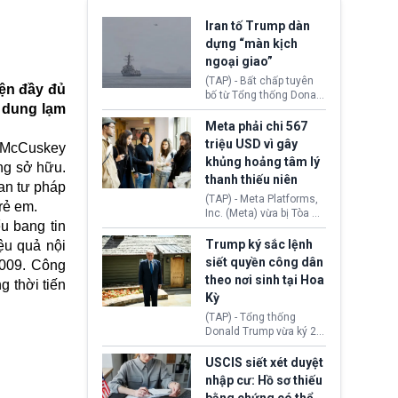
Iran tố Trump dàn
dựng “màn kịch
ngoại giao”
(TAP) - Bất chấp tuyên
iện đầy đủ
bố từ Tổng thống Donald
i dung lạm
Trump về tiến trình đàm
phán hòa bình, Iran
Meta phải chi 567
khẳng định chưa có bất
triệu USD vì gây
. McCuskey
kỳ thỏa thuận nào.
khủng hoảng tâm lý
ãng sở hữu.
Tehran cho rằng, Hoa Kỳ
thanh thiếu niên
chỉ đang dàn dựng “màn
an tư pháp
kịch ngoại giao” để xoa
(TAP) - Meta Platforms,
rẻ em.
dịu căng thẳng.
Inc. (Meta) vừa bị Tòa án
u bang tin
bang New Mexico yêu
cầu đóng góp 567 triệu
Trump ký sắc lệnh
ệu quả nội
USD vào một quỹ khắc
siết quyền công dân
2009. Công
phục hậu quả. Quyết
theo nơi sinh tại Hoa
 thời tiến
định này diễn ra sau khi
Kỳ
toà xác định, những nền
tảng mạng xã hội
(TAP) - Tổng thống
(Facebook, Instagram)
Donald Trump vừa ký 2
thuộc công ty gây ra
sắc lệnh hành pháp mới
cuộc khủng hoảng sức
nhằm siết chặt chính
USCIS siết xét duyệt
khỏe tâm thần ở thanh
sách quyền công dân
nhập cư: Hồ sơ thiếu
thiếu niên.
theo nơi sinh. Động thái