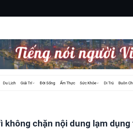
Du Lịch
Giải Trí
Đời Sống
Ẩm Thực
Sức Khỏe
Di Trú
Buôn Ch
 vì không chặn nội dung lạm dụng 