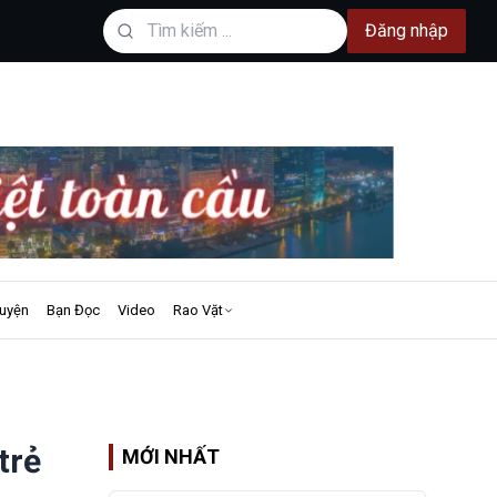
Đăng nhập
uyện
Bạn Đọc
Video
Rao Vặt
trẻ
MỚI NHẤT