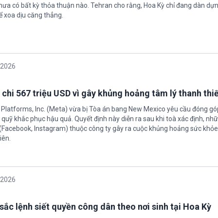
hưa có bất kỳ thỏa thuận nào. Tehran cho rằng, Hoa Kỳ chỉ đang dàn dự
ể xoa dịu căng thẳng.
/2026
 chi 567 triệu USD vì gây khủng hoảng tâm lý thanh thi
 Platforms, Inc. (Meta) vừa bị Tòa án bang New Mexico yêu cầu đóng góp
quỹ khắc phục hậu quả. Quyết định này diễn ra sau khi toà xác định, nh
(Facebook, Instagram) thuộc công ty gây ra cuộc khủng hoảng sức khỏe
iên.
/2026
sắc lệnh siết quyền công dân theo nơi sinh tại Hoa Kỳ