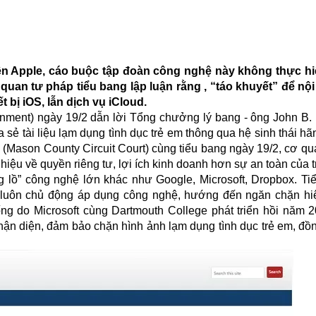
iện Apple, cáo buộc tập đoàn công nghệ này không thực h
quan tư pháp tiểu bang lập luận rằng , “táo khuyết” để nộ
ết bị iOS, lẫn dịch vụ iCloud.
rnment) ngày 19/2 dẫn lời Tổng chưởng lý bang - ông John B
a sẻ tài liệu lạm dụng tình dục trẻ em thông qua hệ sinh thái h
(Mason County Circuit Court) cùng tiểu bang ngày 19/2, cơ qu
hiệu về quyền riêng tư, lợi ích kinh doanh hơn sự an toàn của t
 lồ” công nghệ lớn khác như Google, Microsoft, Dropbox. Tiể
n luôn chủ động áp dụng công nghệ, hướng đến ngăn chặn hi
ng do Microsoft cùng Dartmouth College phát triển hồi năm 
n diện, đảm bảo chặn hình ảnh lạm dụng tình dục trẻ em, đồng