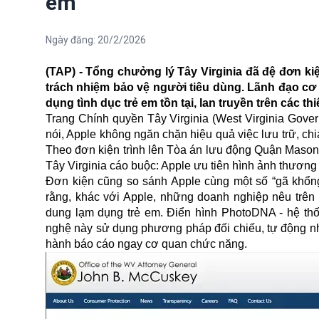
em
Ngày đăng:
20/2/2026
(TAP) - Tổng chưởng lý Tây Virginia đã đệ đơn k
trách nhiệm bảo vệ người tiêu dùng. Lãnh đạo cơ 
dụng tình dục trẻ em tồn tại, lan truyền trên các thi
Trang Chính quyền Tây Virginia (West Virginia Gove
nói, Apple không ngăn chặn hiệu quả việc lưu trữ, chi
Theo đơn kiện trình lên Tòa án lưu động Quận Mason 
Tây Virginia cáo buộc: Apple ưu tiên hình ảnh thương 
Đơn kiện cũng so sánh
Apple
cùng một số “gã khổng
rằng, khác với Apple, những doanh nghiệp nêu trê
dung lạm dụng trẻ em. Điển hình PhotoDNA - hệ thố
nghệ này sử dụng phương pháp đối chiếu, tự động nhậ
hành báo cáo ngay cơ quan chức năng.