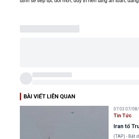
định sẽ tiếp tục đổi mới, duy trì nền tảng an toàn, đáng 
BÀI VIẾT LIÊN QUAN
07:03 07/08
Tin Tức
Iran tố T
(TAP) - Bất 