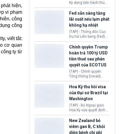
Bóng đá Jordan. Trước
Kỳ đang tiến hành thủ
 phát hiện,
áp lực dồn dập, FIFA phải
tục thu hồi chứng nhận
tổ chức cuộc họp khẩn ở
ợp vi phạm
hoạt động của tổ chức
Fed sẵn sàng tăng
Morocco.
hiến tạng Network for
nhiên, công
lãi suất nếu lạm phát
Hope (bang Kentucky).
i dụng công
không hạ nhiệt
Nguyên nhân vì đơn vị
này bị cáo buộc có nhiều
(TAP) - Thống đốc Cục
sai sót nghiêm trọng, vi
Dự trữ Liên bang (Fed)
, viết tắt:
phạm quy định về an
Lisa Cook nói sẽ ủng hộ
ho cơ quan
toàn y tế.
tăng lãi suất nếu lạm
Chính quyền Trump
phát ở Hoa Kỳ không tiếp
 công ty từ
hoàn trả 100 tỷ USD
tục giảm trong thời gian
tiền thuế sau phán
tới.
quyết của SCOTUS
(TAP) - Chính quyền
Tổng thống Donald
Trump đã hoàn trả
khoảng 100 tỷ USD thuế
Hoa Kỳ thu hồi visa
quan từng thu theo Đạo
của Đại sứ Brazil tại
luật Quyền hạn Kinh tế
Washington
Khẩn cấp Quốc tế
(IEEPA). Động thái này
(TAP) - Bộ Ngoại giao
diễn ra sau phán quyết
Hoa Kỳ vừa quyết định
hồi tháng 2 bởi Tòa án
thu hồi thị thực (visa)
Tối cao Hoa Kỳ
của bà Maria Luiza
New Zealand bỏ
(SCOTUS) khi tuyên bố,
Ribeiro Viotti - Đại sứ
viêm gan B, C khỏi
việc áp thuế diện rộng là
Brazil tại Washington.
diện bệnh chi phí
hoàn toàn bất hợp pháp.