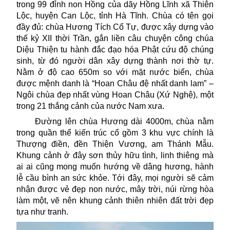
trong 99 đỉnh non Hồng của dãy Hồng Lĩnh xã Thiên
Lộc, huyện Can Lộc, tỉnh Hà Tĩnh. Chùa có tên gọi
đầy đủ
:
chùa Hương Tích Cổ Tự
,
được xây dựng vào
thế kỷ XII thời Trần, gắn liền câu chuyện công chúa
Diệu Thiện tu hành đắc đạo hóa Phật cứu độ chúng
sinh, từ đó người dân xây dựng thành nơi thờ tự.
Nằm ở độ cao 650m so với mặt nước biển, chùa
được mệnh danh là “Hoan Châu đệ nhất danh lam” –
Ngôi chùa đẹp nhất vùng Hoan Châu (Xứ Nghệ)
,
một
trong 21 thắng cảnh của nước Nam xưa.
Đường lên chùa Hương dài 4000m, chùa nằm
trong quần thể kiến trúc cổ gồm 3 khu vực chính là
Thượng điền, đền Thiện Vương, am Thánh Mẫu.
Khung cảnh ở đây sơn thủy hữu tình, linh thiêng mà
ai ai
cũng mong
muốn
hướng về dâng hương, hành
lễ cầu bình an sức khỏe. Tới đây, mọi người sẽ cảm
nhận được vẻ đẹp non nước, mây trời, núi rừng hòa
làm một, vẽ nên khung cảnh thiên nhiên đất trời đẹp
tựa như tranh.