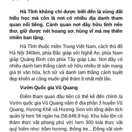
Hà Tĩnh không chỉ
được
biết đến là vùng đất
hiếu học mà còn là nơi có nhiều địa danh tham
quan nổi tiếng. Cảnh quan nơi đây hữu tình nên
thơ, giữ được nét hoang sơ, hùng vĩ mà mẹ thiên
nhiên ban tặng.
Hà Tĩnh thuộc miền Trung
Việt Nam
, cách thủ đô
Hà Nội 340km, phía Bắc giáp với Nghệ An, phía Nam
giáp Quảng Bình còn phía Tây giáp Lào. Nơi đây có
nhiều danh lam thắng cảnh sở hữu nhiều di sản mang
giá trị văn hóa, lịch sử và danh lam thắng cảnh tuyệt
đẹp khiến ai cũng muốn ghé thăm ít nhất một lần.
Vườn Quốc gia Vũ Quang
Điểm tham quan đầu tiên có thể kể đến chính là
Vườn quốc gia Vũ Quang nằm ở địa phận 3 huyện Vũ
Quang, Hương Khê và Hương Sơn với tổng diện tích
quản lý hơn 56 ngàn ha (56.646.9 ha). Khu bảo tồn có
thảm thực vật phong phú với hơn 300 loài thực vật
quý hiếm như: trầm hương, thông tre... Động vật sinh