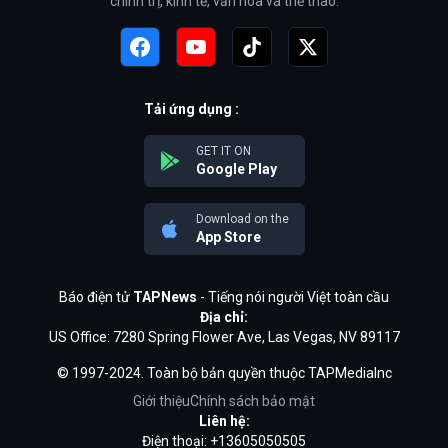
chính trị, kinh tế, văn hóa và thể thao.
Tải ứng dụng :
GET IT ON
Google Play
Download on the
App Store
Báo điện tử
TAPNews
- Tiếng nói người Việt toàn cầu
Địa chỉ:
US Office: 7280 Spring Flower Ave, Las Vegas, NV 89117
© 1997-2024. Toàn bộ bản quyền thuộc TAPMediaInc
Giới thiệu
Chính sách bảo mật
Liên hệ:
Điện thoại: +13605050505