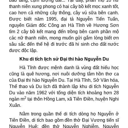
bảo tàng, cụm tượng đài... Tại đây, phần mộ 10 nữ
thanh niên xung phong có hai cây bồ kết mọc xanh tốt,
cao hơn cả những cây thông, cây vú sữa bên cạnh.
Được biết năm 1995, đại tá Nguyễn Tiến Tuẩn,
nguyên Giám đốc Công an Hà Tĩnh về Hương Sơn
tìm 2 cây bồ kết mang đến trồng bên cạnh phần mộ
các nữ thanh niên, mong muốn gửi gắm lòng biết ơn
sâu sắc đến thế hệ đi trước đã hi sinh cho đất nước
được độc lập.
Khu di tích lịch sử Đại thi hào Nguyễn Du
Hà Tĩnh được mệnh danh là vùng đất hiếu học
cũng là quê hương, nơi nuôi dưỡng tâm hồn thơ ca
của Đại thi hào Nguyễn Du. Tại Hà Tĩnh, Sở Văn hóa,
Thể thao và Du lịch đã thành lập khu di tích Nguyễn
Du vào năm 1962 với tổng diện tích khoảng hơn 28
2
ngàn m
tại thôn Hồng Lam, xã Tiên Điền, huyện Nghi
Xuân.
Nằm trong quần thể di tích dòng họ Nguyễn ở
Tiên Điền, di tích bao gồm đền thờ Đại Vương tiến sĩ
Nguyễn Huệ; đền thờ Nguyễn Nghiễm, Nguyễn