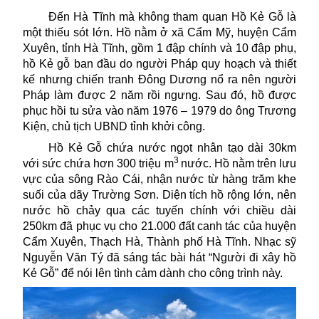
Đến Hà Tĩnh mà không tham quan Hồ Kẻ Gỗ là
một thiếu sót lớn. Hồ nằm ở xã Cẩm Mỹ, huyện Cẩm
Xuyên, tỉnh Hà Tĩnh, gồm 1 đập chính và 10 đập phụ,
hồ Kẻ gỗ ban đầu do người Pháp quy hoạch và thiết
kế nhưng chiến tranh Đông Dương nổ ra nên người
Pháp làm được 2 năm rồi ngưng. Sau đó, hồ được
phục hồi tu sửa vào năm 1976 – 1979 do ông Trương
Kiện, chủ tịch UBND tỉnh khởi công.
Hồ Kẻ Gỗ chứa nước ngọt nhân tạo dài 30km
3
với sức chứa hơn 300 triệu m
nước. Hồ nằm trên lưu
vực của sông Rào Cái, nhận nước từ hàng trăm khe
suối của dãy Trường Sơn. Diện tích hồ rộng lớn, nên
nước hồ chảy qua các tuyến chính với chiều dài
250km đã phục vụ cho 21.000 đất canh tác của huyện
Cẩm Xuyên, Thạch Hà, Thành phố Hà Tĩnh. Nhạc sỹ
Nguyễn Văn Tý đã sáng tác bài hát “Người đi xây hồ
Kẻ Gỗ” để nói lên tình cảm dành cho công trình này.