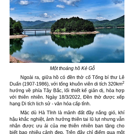
Một thoáng hồ Kẻ Gỗ
Ngoài
ra,
giữa
hồ
có đền thờ cố Tổng bí thư Lê
2
Duẩn (1907-1986)
, với t
ổng khuôn viên di tích 320km
hướng về phía Tây Bắc, lối thiết kế giản dị, hòa hợp
với thiên nhiên. Ngày 18/3/2022, Đền thờ được xếp
hạng Di tích lịch sử - văn hóa cấp tỉnh.
Mặc dù Hà Tĩnh là mảnh đất đầy nắng gió, khí
hậu khắc nghiệt, ảnh hưởng thiên tai lũ lụt nhưng vẫn
nhận được ưu ái của mẹ thiên nhiên ban tặng cho
biết bao nhiêu cảnh đẹp. Trên đây chỉ điểm
qua
một