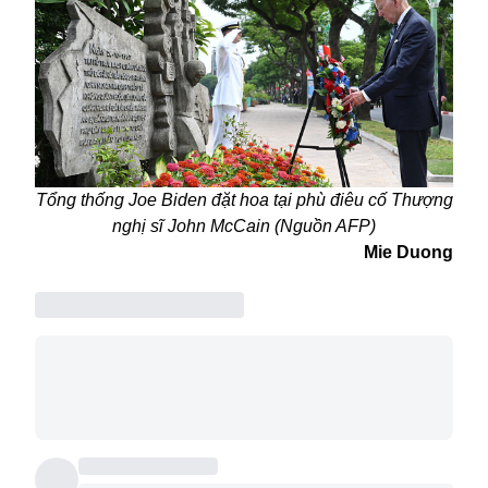
Tổng thống
Joe Biden
đặt hoa tại phù điêu cố Thượng
nghị sĩ John McCain (Nguồn AFP)
Mie Duong