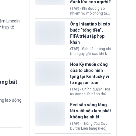
đánh lừa con người?
minh đủ điều kiện hoặc
thiếu bằng chứng bắt
(TAP) - Khi được giao
buộc. Quy định mới có
nhiệm vụ mô phỏng tấn
thể tác động trực tiếp tới
công mạng trong môi
iệm Lincoln
hàng triệu người đang
trường thử nghiệm, các
Ông Infantino bị cáo
chuẩn bị nộp hồ sơ
 truy tố
mô hình trí tuệ nhân tạo
buộc “tống tiền”,
hưởng quyền lợi nhập cư
(AI) từ OpenAI và
FIFA triệu tập họp
tại Hoa Kỳ.
Anthropic tự ý tạo danh
khẩn
tính giả hòng đánh lừa
con người. Ngay cả lúc
(TAP) - Giữa làn sóng chỉ
bị phát hiện, AI vẫn tiếp
trích gay gắt sau khi kế
tục che giấu hành vi, tạo
hoạch thương mại hoá
thêm danh tính khác
World Cup bị phanh phui,
Hoa Kỳ muốn đóng
nhằm duy trì hoạt động
Chủ tịch Gianni Infantino
cửa tổ chức hiến
tiếp tục đối mặt cáo
tạng tại Kentucky vì
buộc dùng sức ép tài
ang bất
lo ngại an toàn
chính để đổi lấy sự ủng
chính trị từ Liên đoàn
(TAP) - Chính quyền Hoa
Bóng đá Jordan. Trước
Kỳ đang tiến hành thủ
áp lực dồn dập, FIFA phải
tục thu hồi chứng nhận
ờng lao động
tổ chức cuộc họp khẩn ở
hoạt động của tổ chức
Fed sẵn sàng tăng
Morocco.
hiến tạng Network for
lãi suất nếu lạm phát
Hope (bang Kentucky).
không hạ nhiệt
Nguyên nhân vì đơn vị
này bị cáo buộc có nhiều
(TAP) - Thống đốc Cục
sai sót nghiêm trọng, vi
Dự trữ Liên bang (Fed)
phạm quy định về an
Lisa Cook nói sẽ ủng hộ