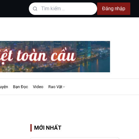
Đăng nhập
uyện
Bạn Đọc
Video
Rao Vặt
MỚI NHẤT