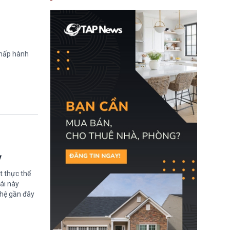
nay, người mắc viêm
gan B hoặc viêm gan C
sẽ không còn bị mặc
định không đáp ứng tiêu
chuẩn sức khỏe chỉ vì
chi phí điều trị khi nộp hồ
sơ xin visa cư trú.
chấp hành
ỳ
t thực thể
ái này
ghệ gần đây