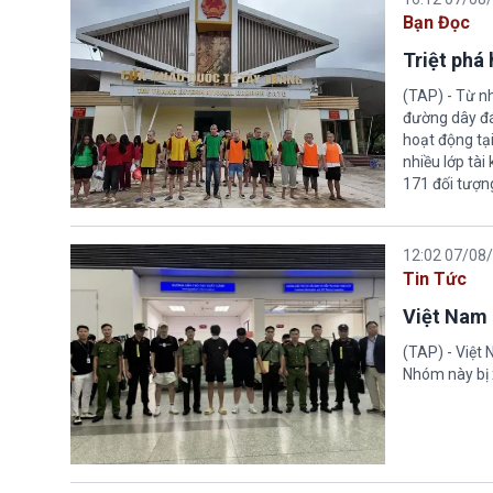
Bạn Đọc
Triệt phá
(TAP) - Từ n
đường dây đá
hoạt động tại
nhiều lớp tài
171 đối tượn
12:02 07/08
Tin Tức
Việt Nam 
(TAP) - Việt
Nhóm này bị 