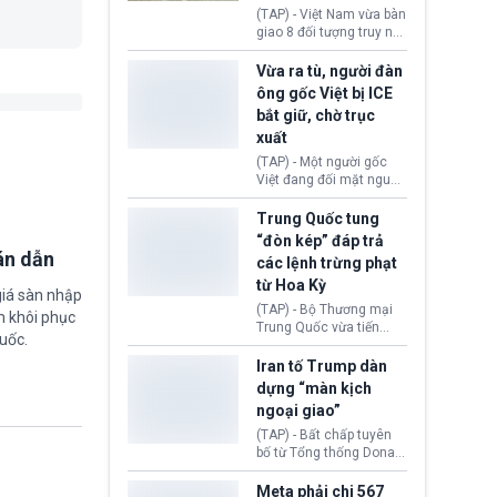
động tại Việt Nam và
(TAP) - Việt Nam vừa bàn
Lào, lôi kéo hàng nghìn
giao 8 đối tượng truy nã
người tham gia, luân
đỏ Interpol cho lực lượng
chuyển dòng tiền qua
chức năng Hàn Quốc.
Vừa ra tù, người đàn
nhiều lớp tài khoản. Sau
Nhóm này bị xác định
ông gốc Việt bị ICE
hơn 2 tuần phối hợp truy
lừa đảo 619 nạn nhân,
bắt giữ, chờ trục
xét, lực lượng chức năng
chiếm đoạt hơn 17,7 tỷ
hai nước đã bắt giữ 171
xuất
KRW.
đối tượng.
(TAP) - Một người gốc
Việt đang đối mặt nguy
cơ bị trục xuất khỏi Hoa
Kỳ sau khi đã chấp hành
Trung Quốc tung
xong bản án liên quan
“đòn kép” đáp trả
đến tội ác từ hơn 30
án dẫn
các lệnh trừng phạt
năm trước tại California.
từ Hoa Kỳ
giá sàn nhập
(TAP) - Bộ Thương mại
m khôi phục
Trung Quốc vừa tiến
uốc.
hành áp đặt lệnh trừng
phạt lên hàng loạt thực
Iran tố Trump dàn
thể và siết chặt kiểm
dựng “màn kịch
soát xuất khẩu máy bay
ngoại giao”
không người lái (UAV)
sang Hoa Kỳ. Động thái
(TAP) - Bất chấp tuyên
này nhằm đáp trả các
bố từ Tổng thống Donald
biện pháp hạn chế
Trump về tiến trình đàm
thương mại, áp thuế mới
phán hòa bình, Iran
Meta phải chi 567