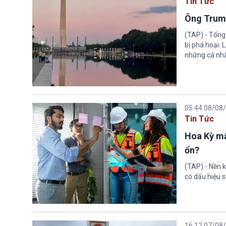
Tin Tức
Ông Trump
(TAP) - Tổng
bị phá hoại.
những cá nhâ
05:44 08/08
Tin Tức
Hoa Kỳ mấ
ổn?
(TAP) - Nền k
có dấu hiệu s
16:12 07/08