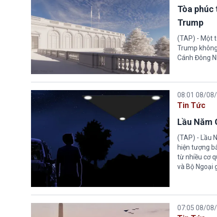
Tòa phúc 
Trump
(TAP) - Một 
Trump không 
Cánh Đông N
08:01 08/08
Tin Tức
Lầu Năm G
(TAP) - Lầu 
hiện tượng b
từ nhiều cơ 
và Bộ Ngoại 
07:05 08/08