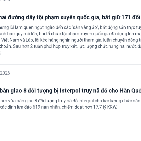
 hai đường dây tội phạm xuyên quốc gia, bắt giữ 171 đố
hững lời làm quen ngọt ngào đến các “sàn vàng ảo”, bất động sản trực t
nh bạc quy mô lớn, hai tổ chức tội phạm xuyên quốc gia đã dựng lên mạ
 Việt Nam và Lào, lôi kéo hàng nghìn người tham gia, luân chuyển dòng t
 khoản. Sau hơn 2 tuần phối hợp truy xét, lực lượng chức năng hai nước đ
g.
/2026
bàn giao 8 đối tượng bị Interpol truy nã đỏ cho Hàn Qu
 Nam vừa bàn giao 8 đối tượng truy nã đỏ Interpol cho lực lượng chức nă
xác định lừa đảo 619 nạn nhân, chiếm đoạt hơn 17,7 tỷ KRW.