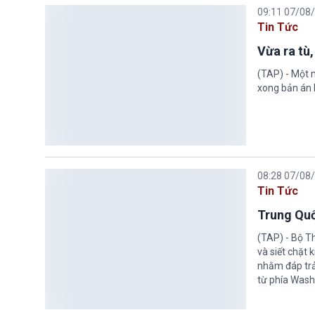
09:11 07/08
Tin Tức
Vừa ra tù,
(TAP) - Một n
xong bản án l
08:28 07/08
Tin Tức
Trung Quố
(TAP) - Bộ T
và siết chặt
nhằm đáp trả
từ phía Wash