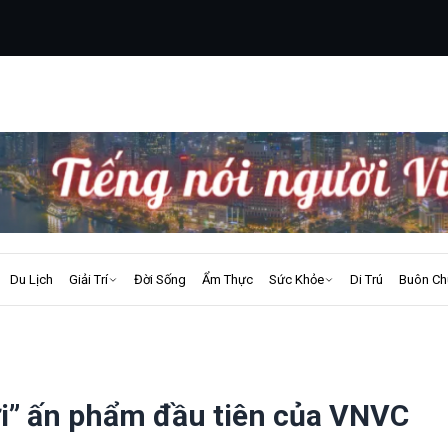
Du Lịch
Giải Trí
Đời Sống
Ẩm Thực
Sức Khỏe
Di Trú
Buôn Ch
ời” ấn phẩm đầu tiên của VNVC