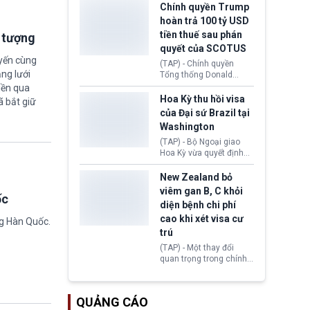
toàn y tế.
tăng lãi suất nếu lạm
Chính quyền Trump
phát ở Hoa Kỳ không tiếp
hoàn trả 100 tỷ USD
tục giảm trong thời gian
tiền thuế sau phán
i tượng
tới.
quyết của SCOTUS
uyến cùng
(TAP) - Chính quyền
ng lưới
Tổng thống Donald
Trump đã hoàn trả
iền qua
khoảng 100 tỷ USD thuế
Hoa Kỳ thu hồi visa
ã bắt giữ
quan từng thu theo Đạo
của Đại sứ Brazil tại
luật Quyền hạn Kinh tế
Washington
Khẩn cấp Quốc tế
(IEEPA). Động thái này
(TAP) - Bộ Ngoại giao
diễn ra sau phán quyết
Hoa Kỳ vừa quyết định
hồi tháng 2 bởi Tòa án
thu hồi thị thực (visa)
Tối cao Hoa Kỳ
của bà Maria Luiza
New Zealand bỏ
(SCOTUS) khi tuyên bố,
Ribeiro Viotti - Đại sứ
viêm gan B, C khỏi
ốc
việc áp thuế diện rộng là
Brazil tại Washington.
diện bệnh chi phí
hoàn toàn bất hợp pháp.
Động thái trên diễn ra
cao khi xét visa cư
trong bối cảnh tranh
ng Hàn Quốc.
chấp ngoại giao giữa
trú
chính quyền Tổng thống
(TAP) - Một thay đổi
Donald Trump và chính
quan trọng trong chính
phủ cánh tả Tổng thống
sách nhập cư của New
Brazil Luiz Inácio Lula
Zealand đang mở ra
da Silva đang leo thang
thêm cơ hội cho nhiều
gay gắt.
QUẢNG CÁO
người muốn định cư. Từ