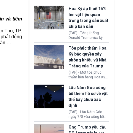
Hoa Kỳ áp thuế 15%
lên vật liệu quan
in và tiêm
trọng trong sản xuất
chip bán dẫn
n Thụ, TP.
(TAP) - Tổng thống
 phát động
Donald Trump vừa ký
dẫn,…
sắc lệnh áp thuế bổ
sung 15% cùng cơ chế
Tòa phúc thẩm Hoa
giá sàn nhập khẩu
Kỳ bác quyền xây
nghiêm ngặt đối với
phòng khiêu vũ Nhà
polysilicon và các sản
Trắng của Trump
phẩm hạ nguồn. Quyết
định này nhằm khôi
(TAP) - Một tòa phúc
phục chuỗi cung ứng
thẩm liên bang Hoa Kỳ
công nghệ, năng lượng
vừa phán quyết, chính
mặt trời nội địa trước sự
quyền Tổng thống
Lầu Năm Góc công
thống trị của Trung
Donald Trump không có
bố thêm hồ sơ về vật
Quốc.
quyền tự ý xây phòng
thể bay chưa xác
khiêu vũ mới rộng
định
khoảng 90.000 feet
vuông tại khu vực Cánh
(TAP) - Lầu Năm Góc
Đông Nhà Trắng.
ngày 7/8 vừa công bố
thêm 41 hồ sơ liên quan
đến UFO hay còn được
Ông Trump yêu cầu
gọi là hiện tượng bất