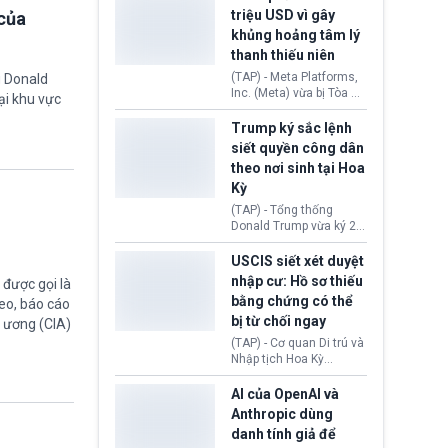
cùng lệnh cấm công
khẳng định chưa có bất
triệu USD vì gây
của
nghệ gần đây từ phía
kỳ thỏa thuận nào.
khủng hoảng tâm lý
Washington.
Tehran cho rằng, Hoa Kỳ
thanh thiếu niên
chỉ đang dàn dựng “màn
kịch ngoại giao” để xoa
(TAP) - Meta Platforms,
g Donald
dịu căng thẳng.
Inc. (Meta) vừa bị Tòa án
ại khu vực
bang New Mexico yêu
cầu đóng góp 567 triệu
Trump ký sắc lệnh
USD vào một quỹ khắc
siết quyền công dân
phục hậu quả. Quyết
theo nơi sinh tại Hoa
định này diễn ra sau khi
Kỳ
toà xác định, những nền
tảng mạng xã hội
(TAP) - Tổng thống
(Facebook, Instagram)
Donald Trump vừa ký 2
thuộc công ty gây ra
sắc lệnh hành pháp mới
cuộc khủng hoảng sức
nhằm siết chặt chính
USCIS siết xét duyệt
khỏe tâm thần ở thanh
sách quyền công dân
nhập cư: Hồ sơ thiếu
được gọi là
thiếu niên.
theo nơi sinh. Động thái
bằng chứng có thể
eo, báo cáo
diễn ra sau khi Tòa án
bị từ chối ngay
Tối cao Hoa Kỳ
g ương (CIA)
(SCOTUS) hôm 30/7
(TAP) - Cơ quan Di trú và
tuyên bố bác bỏ, ngăn
Nhập tịch Hoa Kỳ
chính quyền thực hiện
(USCIS) vừa thay đổi quy
chính sách này.
trình xét duyệt hồ sơ
AI của OpenAI và
nhập cư, trao quyền cho
Anthropic dùng
viên chức từ chối ngay
danh tính giả để
những đơn không chứng