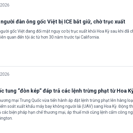
/2026
 người đàn ông gốc Việt bị ICE bắt giữ, chờ trục xuất
gười gốc Việt đang đối mặt nguy cơ bị trục xuất khỏi Hoa Kỳ sau khi đã 
iên quan đến tội ác từ hơn 30 năm trước tại California.
/2026
c tung “đòn kép” đáp trả các lệnh trừng phạt từ Hoa K
hương mại Trung Quốc vừa tiến hành áp đặt lệnh trừng phạt lên hàng loạ
 kiểm soát xuất khẩu máy bay không người lái (UAV) sang Hoa Kỳ. Động th
 các biện pháp hạn chế thương mại, áp thuế mới cùng lệnh cấm công n
ington.