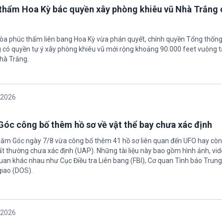
thẩm Hoa Kỳ bác quyền xây phòng khiêu vũ Nhà Trắng 
tòa phúc thẩm liên bang Hoa Kỳ vừa phán quyết, chính quyền Tổng thốn
có quyền tự ý xây phòng khiêu vũ mới rộng khoảng 90.000 feet vuông t
hà Trắng.
/2026
óc công bố thêm hồ sơ về vật thể bay chưa xác định
Năm Góc ngày 7/8 vừa công bố thêm 41 hồ sơ liên quan đến UFO hay còn 
ất thường chưa xác định (UAP). Những tài liệu này bao gồm hình ảnh, vid
quan khác nhau như Cục Điều tra Liên bang (FBI), Cơ quan Tình báo Trun
giao (DOS).
/2026