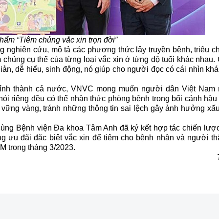
hẩm “Tiêm chủng vắc xin trọn đời”
g nghiên cứu, mô tả các phương thức lây truyền bệnh, triệu c
m chủng cụ thể của từng loại vắc xin ở từng độ tuổi khác nhau.
n, dễ hiểu, sinh động, nó giúp cho người đọc có cái nhìn khái
p tỉnh thành cả nước, VNVC mong muốn người dân
Việt Nam
ói riêng đều có thể nhận thức phòng bệnh trong bối cảnh hậu
ộ vững vàng, tránh những thông tin sai lệch gây ảnh hưởng xấ
ùng Bệnh viện Đa khoa Tâm Anh đã ký kết hợp tác chiến lược,
ng ưu đãi đặc biệt vắc xin để tiêm cho bệnh nhân và người th
 trong tháng 3/2023.