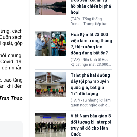
DOJ xem xét lại vụ
thường chưa xác định
hồ phản chiếu bị phá
(UAP). Những tài liệu này
hoại
bao gồm hình ảnh,
video, báo cáo từ nhiều
(TAP) - Tổng thống
cơ quan khác nhau như
Donald Trump tiếp tục
Cục Điều tra Liên bang
cho rằng, hồ phản chiếu
hứng, cách
(FBI), Cơ quan Tình báo
trước Đài tưởng niệm
Hoa Kỳ mất 23.000
Cuốn sách
Trung ương (CIA) và Bộ
Lincoln bị phá hoại. Lãnh
việc làm trong tháng
Ngoại giao (DOS).
 quát, góp
đạo Nhà Trắng yêu cầu
7, thị trường lao
Bộ Tư pháp (DOJ) xem
động đang bất ổn?
xét lại quyết định hủy
nói chung,
truy tố những cá nhân bị
(TAP) - Nền kinh tế Hoa
 Covid–19.
nghi ngờ làm hư hại
Kỳ bất ngờ mất 23.000
u đến nhân
công trình.
việc làm vào tháng 7,
cho thấy thị trường lao
Triệt phá hai đường
động có dấu hiệu suy
 trao tặng
dây tội phạm xuyên
yếu sau thời gian duy trì
ân khi đến
quốc gia, bắt giữ
tương đối ổn định suốt
171 đối tượng
nửa năm 2026.
Tran Thao
(TAP) - Từ những lời làm
quen ngọt ngào đến các
“sàn vàng ảo”, bất động
sản trực tuyến cùng
Việt Nam bàn giao 8
đường dây đánh bạc quy
đối tượng bị Interpol
mô lớn, hai tổ chức tội
truy nã đỏ cho Hàn
phạm xuyên quốc gia đã
Quốc
dựng lên mạng lưới hoạt