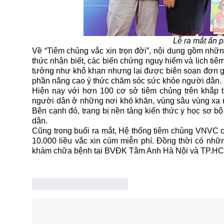
Lễ ra mắt ấn p
Về “Tiêm chủng vắc xin trọn đời”, nội dung gồm nhữn
thức nhận biết, các biến chứng nguy hiểm và lịch tiê
tưởng như khô khan nhưng lại được biên soạn đơn giả
phần nâng cao ý thức chăm sóc sức khỏe người dân.
Hiện nay với hơn 100 cơ sở tiêm chủng trên khắ
người dân ở những nơi khó khăn, vùng sâu vùng xa n
Bên cạnh đó, trang bị nền tảng kiến thức y học sơ b
dân.
Cũng trong buổi ra mắt, Hệ thống tiêm chủng VNVC c
10.000 liều vắc xin cúm miễn phí. Đồng thời có nhữ
khám chữa bệnh tại BVĐK Tâm Anh Hà Nội và TP.HCM