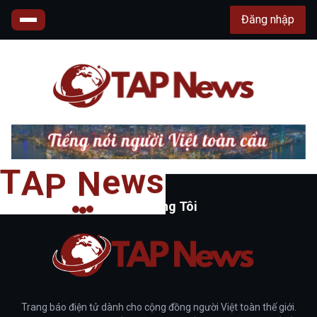
Đăng nhập
s
T
w
A
e
P
N
Về Chúng Tôi
Trang báo điện tử dành cho cộng đồng người Việt toàn thế giới.