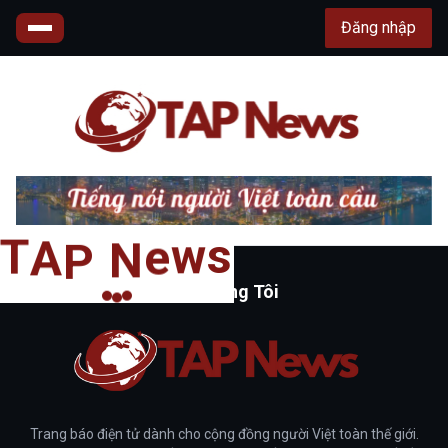
Đăng nhập
T
s
A
w
P
e
N
Về Chúng Tôi
Trang báo điện tử dành cho cộng đồng người Việt toàn thế giới.