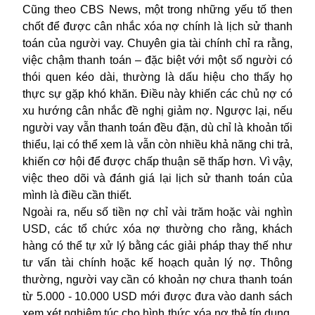
Cũng theo CBS News, một trong những yếu tố then
chốt để được cân nhắc xóa nợ chính là lịch sử thanh
toán của người vay. Chuyên gia tài chính chỉ ra rằng,
việc chậm thanh toán – đặc biệt với một số người có
thói quen kéo dài, thường là dấu hiệu cho thấy họ
thực sự gặp khó khăn. Điều này khiến các chủ nợ có
xu hướng cân nhắc đề nghị giảm nợ. Ngược lại, nếu
người vay vẫn thanh toán đều đặn, dù chỉ là khoản tối
thiểu, lại có thể xem là vẫn còn nhiều khả năng chi trả,
khiến cơ hội để được chấp thuận sẽ thấp hơn. Vì vậy,
việc theo dõi và đánh giá lại lịch sử thanh toán của
mình là điều cần thiết.
Ngoài ra, nếu số tiền nợ chỉ vài trăm hoặc vài nghìn
USD, các tổ chức xóa nợ thường cho rằng, khách
hàng có thể tự xử lý bằng các giải pháp thay thế như
tư vấn tài chính hoặc kế hoạch quản lý nợ. Thông
thường, người vay cần có khoản nợ chưa thanh toán
từ 5.000 - 10.000 USD mới được đưa vào danh sách
xem xét nghiêm túc cho hình thức xóa nợ thẻ tín dụng.