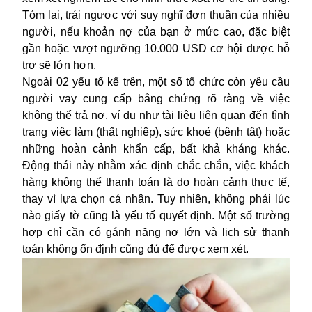
Tóm lại, trái ngược với suy nghĩ đơn thuần của nhiều
người, nếu khoản nợ của bạn ở mức cao, đặc biệt
gần hoặc vượt ngưỡng 10.000 USD cơ hội được hỗ
trợ sẽ lớn hơn.
Ngoài 02 yếu tố kể trên, một số tổ chức còn yêu cầu
người vay cung cấp bằng chứng rõ ràng về việc
không thể trả nợ, ví dụ như tài liệu liên quan đến tình
trạng việc làm (thất nghiệp), sức khoẻ (bệnh tật) hoặc
những hoàn cảnh khẩn cấp, bất khả kháng khác.
Động thái này nhằm xác định chắc chắn, việc khách
hàng không thể thanh toán là do hoàn cảnh thực tế,
thay vì lựa chọn cá nhân. Tuy nhiên, không phải lúc
nào giấy tờ cũng là yếu tố quyết định. Một số trường
hợp chỉ cần có gánh nặng nợ lớn và lịch sử thanh
toán không ổn định cũng đủ để được xem xét.