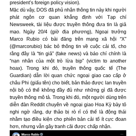
president’s foreign policy vision).
Mặc dù vậy, DOS đã phủ nhận thông tin này khi người
phát ngôn cơ quan khẳng định với Tạp chí
Newsweek, tài liệu được truyền thông đưa tin là giả
mạo. Ngày 20/4 (giờ địa phương), Ngoại trưởng
Marco Rubio có bài đăng trên mạng xã hội “X”
(@marcorubio) bác bỏ thông tin về cuộc cải tổ, cho
rằng đây là “tin giả” (fake news) và báo chí chính là
“nạn nhân của một trò lừa bịp” (victim to another
hoax). Trong khi đó, truyền thông quốc tế (The
Guardian) dẫn lời quan chức ngoại giao cao cấp ở
châu Phi (giấu tên) cho biết, bản thảo được lan truyền
nội bộ có thể không đầy đủ như những gì đã được
truyền thông mô tả. Trong khi đó, một người dùng trên
diễn đàn Reddit chuyên về ngoại giao Hoa Kỳ bày tỏ
nghi ngờ rằng, dự thảo bị rò rỉ có thể là động thái
nhằm tạo điều kiện cho phiên bản cải tổ ít cực đoan
hơn, nhưng vẫn gây tranh cãi được chấp nhận.