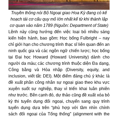
Truyền thông nói Bộ Ngoại giao Hoa Kỳ đang có kế
hoạch tái cơ cấu quy mô lớn nhất kể từ khi thành lập
cơ quan vào năm 1789 (Nguồn: Department of State)
Lệnh này cũng hướng đến việc loại bỏ nhiều sáng
kiến hiện hành, bao gồm: Học bổng Fulbright – nay
chỉ giới hạn cho chương trình thạc sĩ liên quan đến an
ninh quốc gia và các ngôn ngữ chiến lược; học bổng
tại Đại học Howard (Howard University) dành cho
người da màu; các chương trình thuộc diện Đa dạng,
Công bằng và Hòa nhập (Diversity, equity, and
inclusion, viết tắt: DEI). Một điểm đáng chú ý khác là
đề xuất phân công nhân sự ngoại giao theo khu vực
xuyên suốt sự nghiệp, thay vì triển khai luân phiên
như trước. Bên cạnh đó, dự thảo cũng đề xuất xóa bỏ
kỳ thi tuyển dụng đối ngoại, chuyển sang quy trình
tuyển dụng dựa trên “phù hợp với tầm nhìn chính
sách đối ngoại của Tổng thống” (alignment with the