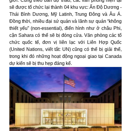
giới. Cũng theo bản dự thảo, các văn phòng hiện tại
sẽ được tổ chức lại thành 04 khu vực: Ấn Độ Dương -
Thái Bình Dương, Mỹ Latinh, Trung Đông và Âu Á.
Đồng thời, nhiều đại sứ quán và lãnh sự quán “không
thiết yếu” (non-essential), điển hình như ở châu Phi,
cận Sahara có thể sẽ bị đóng cửa. Văn phòng các tổ
chức quốc tế, đơn vị liên lạc với Liên Hợp Quốc
(United Nations, viết tắt: UN) cũng có thể bị giải thể,
trong khi đó những hoạt động ngoại giao tại Canada
dự kiến sẽ bị thu hẹp đáng kể.