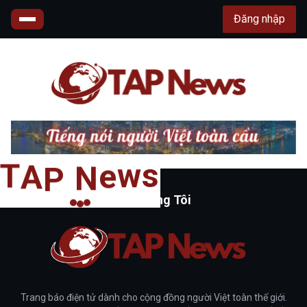
Đăng nhập
s
T
w
A
e
P
N
Về Chúng Tôi
Trang báo điện tử dành cho cộng đồng người Việt toàn thế giới.